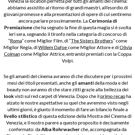
Venezia la location perfetta per tutti gli amanti del cinema:
abbiamo assistito al ritorno di grandi maestri, all’esordio di
giovani promesse e alla presentazioni di opere di cui sentiremo
ancora parlare prossimamente. La
Cerimonia di
Premiazione
che ha segnato la fine di questa magia si è svolta
ieri sera, segnando il tironfo nella categoria di concorso di
“
Roma
” come Miglior Film, di “
The Sisters Brothers
” come
Miglior Regia, di
Willem Dafoe
come Miglior Attore e di
Olivia
Colman
come Miglior Attrice, entrambi premiati con la Coppa
Volpi.
Se gli amanti del cinema avranno di che discutere per i prossimi
mesi dei titoli presentati, anche gli
amanti
della moda e del
beauty non avranno di che stare zitti grazie alla bellezza dei
look
visti sul red carpet di Venezia. Dopo che il
primo recap
ha
alzato le nostre aspettative su quel che avremmo visto negli
ultimi giorni, è giunto il momento di fare un bilancio finale a
livello stilistico
di questa edizione della Mostra del Cinema di
Venezia, e il nostro parere a questo proposito è decisamente
confermato: da
Alba Rohrwacher
che, accompagnata da