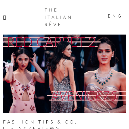
THE
ITALIAN
ENG
RÊVE
FASHION TIPS & CO.
LISTS&REVIEWS