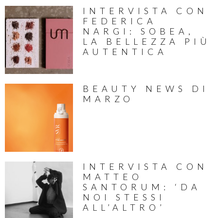
INTERVISTA CON
FEDERICA
NARGI: SOBEA,
LA BELLEZZA PIÙ
AUTENTICA
BEAUTY NEWS DI
MARZO
INTERVISTA CON
MATTEO
SANTORUM: ‘DA
NOI STESSI
ALL’ALTRO’