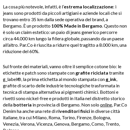
La cosa più notevole, infatti, è l’
estrema localizzazione
: i
jeans sono prodotti da piccoli artigiani e aziende locali che si
trovano entro 35 km dalla sede operativa del brand, a
Bergamo. È un prodotto
100% Made in Bergamo
. Questo non
è solo un claim estetico: un paio di jeans generico percorre
circa 44.000 km lungo la filiera globale, passando da un paese
all’altro. Par.Co è riuscita a ridurre quel tragitto a 8.000 km, una
riduzione del 60%.
Sul fronte dei materiali, vanno oltre il semplice cotone bio: le
etichette e patch sono stampate con
grafite riciclata
tramite
g_label®, la prima etichetta al mondo stampata con
g_ink
,
grafite di scarto delle industrie tecnologiche trasformata in
tecnica di stampa alternativa ai pigmenti chimici. Bottoni e
rivetti sono nickel-free e prodotti in Italia nel distretto storico
della
botteria
in provincia di Bergamo. Non solo
online
, Par.Co
Denim ha anche una rete di
rivenditori fisici
in diverse città
italiane, tra cui Milano, Roma, Torino, Firenze, Bologna,
Venezia, Verona, Vicenza, Genova, Bergamo, Como, Trento,