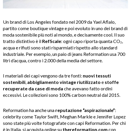
Un brand di Los Angeles fondato nel 2009 da Yael Aflalo,
partito come boutique vintage e poi evoluto in uno dei brand di
moda sostenibile più noti al mondo, e decisamente cool. Il suo
tratto distintivo è il
RefScale
: ogni capo riporta quanta CO₂,
acqua e rifiuti sono stati risparmiati rispetto allo standard
industriale. Per esempio, un paio di jeans Reformation usa 700
litri d’acqua, contro i 2.000 della media del settore.
I materiali dei capi vengono da tre fonti:
nuovi tessuti
sostenibili
,
abbigliamento vintage
riutilizzato
e
stoffe
recuperate da case di moda
che avevano fatto ordini
eccessivi. Le collezioni sono 100% carbon neutral dal 2015.
Reformation ha anche una
reputazione “aspirazionale”
:
celebrity come Taylor Swift, Meghan Markle e Jennifer Lopez
sono state più volte fotografate con capi Reformation. Per chi
è in Italia, si acquista online su
thereformation.com
con