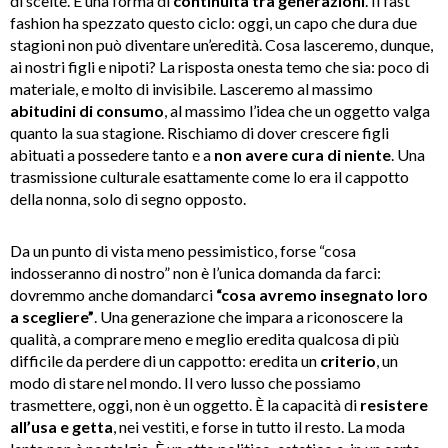
di scelte. È una forma di
continuità tra generazioni
. Il fast
fashion ha spezzato questo ciclo: oggi, un capo che dura due
stagioni non può diventare un’eredità. Cosa lasceremo, dunque,
ai nostri figli e nipoti? La risposta onesta temo che sia: poco di
materiale, e molto di invisibile. Lasceremo al massimo
abitudini di consumo
, al massimo l’idea che un oggetto valga
quanto la sua stagione. Rischiamo di dover crescere figli
abituati a possedere tanto e a
non avere cura di niente
. Una
trasmissione culturale esattamente come lo era il cappotto
della nonna, solo di segno opposto.
Da un punto di vista meno pessimistico, forse “cosa
indosseranno di nostro” non è l’unica domanda da farci:
dovremmo anche domandarci
“cosa avremo insegnato loro
a scegliere”
. Una generazione che impara a riconoscere la
qualità, a comprare meno e meglio eredita qualcosa di più
difficile da perdere di un cappotto: eredita un
criterio
, un
modo di stare nel mondo. Il vero lusso che possiamo
trasmettere, oggi, non è un oggetto. È la capacità di
resistere
all’usa e getta
, nei vestiti, e forse in tutto il resto. La moda