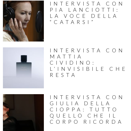
INTERVISTA CON
PIA LANCIOTTI:
LA VOCE DELLA
“CATARSI”
INTERVISTA CON
MATTIA
CIVIDINO:
L’INVISIBILE CHE
RESTA
INTERVISTA CON
GIULIA DELLA
CIOPPA: TUTTO
QUELLO CHE IL
CORPO RICORDA