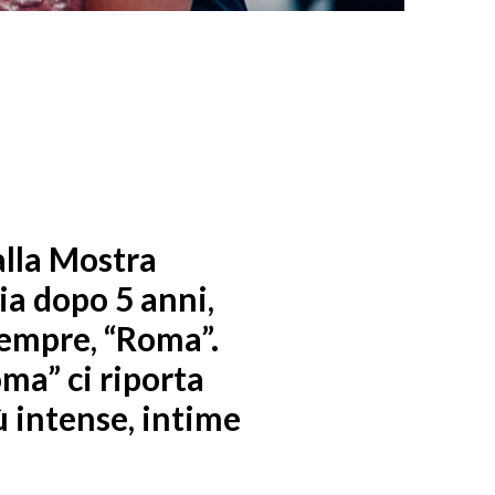
I
alla Mostra
ia dopo 5 anni,
sempre, “Roma”.
oma” ci riporta
ù intense, intime