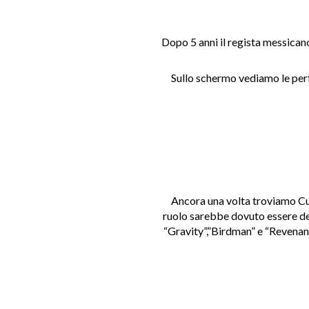
Dopo 5 anni il regista messica
Sullo schermo vediamo le perf
Ancora una volta troviamo Cua
ruolo sarebbe dovuto essere de
“
Gravity
”,
”Birdman
”
e “Revenant