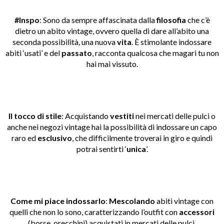
#Inspo
: Sono da sempre affascinata dalla
filosofia
che c’è
dietro un abito vintage, ovvero quella di dare all’abito una
seconda possibilità, una nuova
vita
. È stimolante indossare
abiti ‘usati’ e del
passato
, racconta qualcosa che magari tu non
hai mai vissuto.
Il tocco di stile
: Acquistando
vestiti
nei mercati delle pulci o
anche nei negozi vintage hai la possibilità di indossare un capo
raro ed
esclusivo
, che difficilmente troverai in giro e quindi
potrai sentirti ‘
unica
’.
Come mi piace indossarlo
:
Mescolando
abiti vintage con
quelli che non lo sono, caratterizzando l’outfit con
accessori
(borse, orecchini) acquistati in mercati delle pulci.