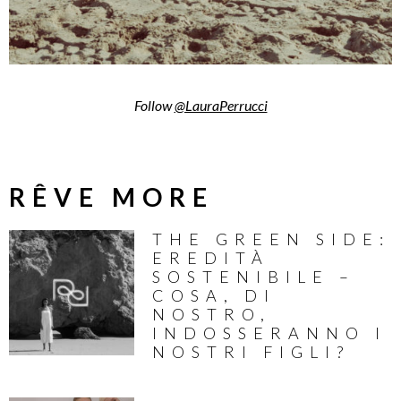
Follow
@LauraPerrucci
RÊVE MORE
THE GREEN SIDE:
EREDITÀ
SOSTENIBILE –
COSA, DI
NOSTRO,
INDOSSERANNO I
NOSTRI FIGLI?