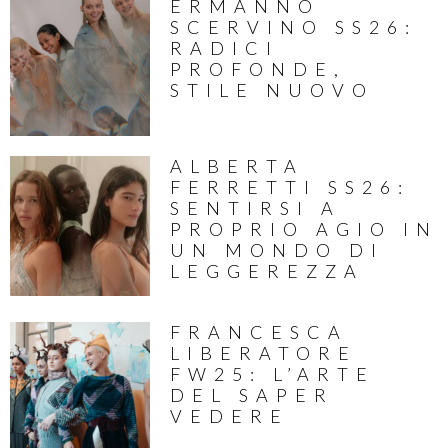
ERMANNO
SCERVINO SS26:
RADICI
PROFONDE,
STILE NUOVO
ALBERTA
FERRETTI SS26:
SENTIRSI A
PROPRIO AGIO IN
UN MONDO DI
LEGGEREZZA
FRANCESCA
LIBERATORE
FW25: L’ARTE
DEL SAPER
VEDERE