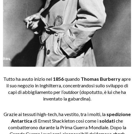
Tutto ha avuto inizio nel
1856
quando
Thomas Burberry
apre
il suo negozio in Inghilterra, concentrandosi sullo sviluppo di
capi di abbigliamento per l’
outdoor
(dopotutto, è lui che ha
inventato la gabardina).
Grazie ai tessuti high-tech, ha vestito, tra i molti, la
spedizione
Antartica
di Ernest Shackleton così come i
soldati
che
combatterono durante la Prima Guerra Mondiale. Dopo la
Grande Guerra i suoi capi, riconoscibili dal famoso
check