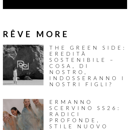
RÊVE MORE
THE GREEN SIDE:
EREDITÀ
SOSTENIBILE –
COSA, DI
NOSTRO,
INDOSSERANNO I
NOSTRI FIGLI?
ERMANNO
SCERVINO SS26:
RADICI
PROFONDE,
STILE NUOVO