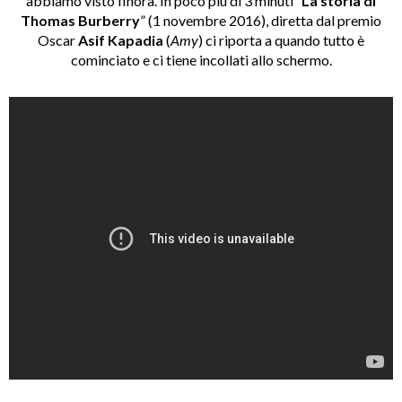
abbiamo visto finora. In poco più di 3 minuti “
La storia di
Thomas Burberry
” (1 novembre 2016), diretta dal premio
Oscar
Asif Kapadia
(
Amy
) ci riporta a quando tutto è
cominciato e ci tiene incollati allo schermo.