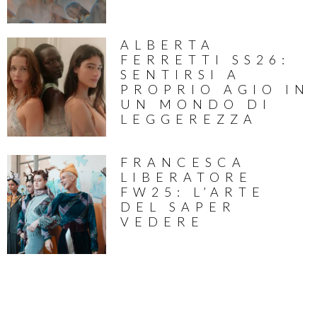
ALBERTA
FERRETTI SS26:
SENTIRSI A
PROPRIO AGIO IN
UN MONDO DI
LEGGEREZZA
FRANCESCA
LIBERATORE
FW25: L’ARTE
DEL SAPER
VEDERE