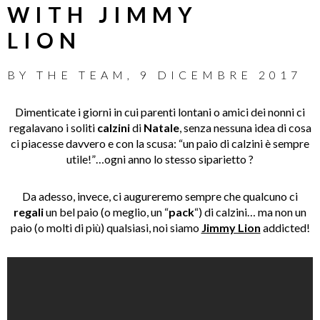
WITH JIMMY
LION
BY
THE TEAM
,
9 DICEMBRE 2017
Dimenticate i giorni in cui parenti lontani o amici dei nonni ci
regalavano i soliti
calzini
di
Natale
, senza nessuna idea di cosa
ci piacesse davvero e con la scusa: “un paio di calzini è sempre
utile!”…ogni anno lo stesso siparietto ?
Da adesso, invece, ci augureremo sempre che qualcuno ci
regali
un bel paio (o meglio, un “
pack
“) di calzini… ma non un
paio (o molti di più) qualsiasi, noi siamo
Jimmy Lion
addicted!