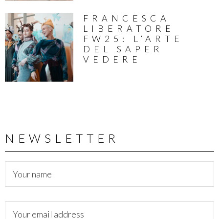
FRANCESCA
LIBERATORE
FW25: L’ARTE
DEL SAPER
VEDERE
NEWSLETTER