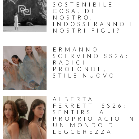
SOSTENIBILE –
COSA, DI
NOSTRO,
INDOSSERANNO I
NOSTRI FIGLI?
ERMANNO
SCERVINO SS26:
RADICI
PROFONDE,
STILE NUOVO
ALBERTA
FERRETTI SS26:
SENTIRSI A
PROPRIO AGIO IN
UN MONDO DI
LEGGEREZZA