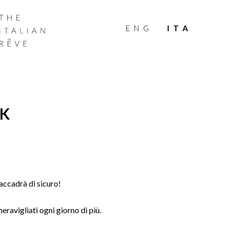
THE
ITALIAN
ENG
ITA
RÊVE
EK
accadrà di sicuro!
 meravigliati ogni giorno di più.