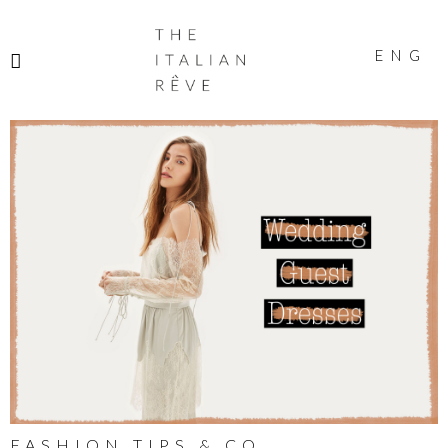
THE
ITALIAN
ENG
RÊVE
FASHION TIPS & CO.