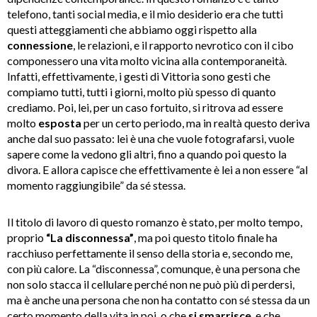
telefono, tanti social media, e il mio desiderio era che tutti
questi atteggiamenti che abbiamo oggi rispetto alla
connessione
, le relazioni, e il rapporto nevrotico con il cibo
componessero una vita molto vicina alla contemporaneità.
Infatti, effettivamente, i gesti di Vittoria sono gesti che
compiamo tutti, tutti i giorni, molto più spesso di quanto
crediamo. Poi, lei, per un caso fortuito, si ritrova ad essere
molto
esposta
per un certo periodo, ma in realtà questo deriva
anche dal suo passato: lei è una che vuole fotografarsi, vuole
sapere come la vedono gli altri, fino a quando poi questo la
divora. E allora capisce che effettivamente è lei a non essere “al
momento raggiungibile” da sé stessa.
Il titolo di lavoro di questo romanzo è stato, per molto tempo,
proprio
“La disconnessa”
, ma poi questo titolo finale ha
racchiuso perfettamente il senso della storia e, secondo me,
con più calore. La “disconnessa”, comunque, è una persona che
non solo stacca il cellulare perché non ne può più di perdersi,
ma è anche una persona che non ha contatto con sé stessa da un
certo momento della vita in poi, o che
si smarrisce
, e che