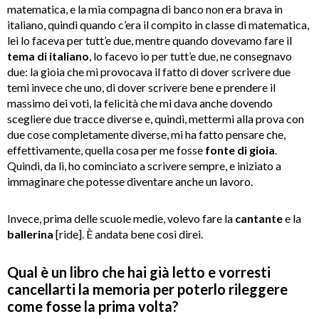
matematica, e la mia compagna di banco non era brava in
italiano, quindi quando c’era il compito in classe di matematica,
lei lo faceva per tutt’e due, mentre quando dovevamo fare il
tema di italiano
, lo facevo io per tutt’e due, ne consegnavo
due: la gioia che mi provocava il fatto di dover scrivere due
temi invece che uno, di dover scrivere bene e prendere il
massimo dei voti, la felicità che mi dava anche dovendo
scegliere due tracce diverse e, quindi, mettermi alla prova con
due cose completamente diverse, mi ha fatto pensare che,
effettivamente, quella cosa per me fosse
fonte di gioia
.
Quindi, da lì, ho cominciato a scrivere sempre, e iniziato a
immaginare che potesse diventare anche un lavoro.
Invece, prima delle scuole medie, volevo fare la
cantante
e la
ballerina
[ride]. È andata bene così direi.
Qual è un libro che hai già letto e vorresti
cancellarti la memoria per poterlo rileggere
come fosse la prima volta?