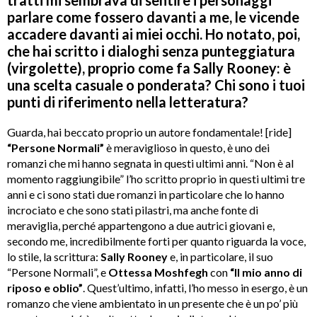
parlare come fossero davanti a me, le vicende
accadere davanti ai miei occhi. Ho notato, poi,
che hai scritto i dialoghi senza punteggiatura
(virgolette), proprio come fa Sally Rooney: è
una scelta casuale o ponderata? Chi sono i tuoi
punti di riferimento nella letteratura?
Guarda, hai beccato proprio un autore fondamentale! [ride]
“Persone Normali”
è meraviglioso in questo, è uno dei
romanzi che mi hanno segnata in questi ultimi anni. “Non è al
momento raggiungibile” l’ho scritto proprio in questi ultimi tre
anni e ci sono stati due romanzi in particolare che lo hanno
incrociato e che sono stati pilastri, ma anche fonte di
meraviglia, perché appartengono a due autrici giovani e,
secondo me, incredibilmente forti per quanto riguarda la voce,
lo stile, la scrittura:
Sally Rooney
e, in particolare, il suo
“Persone Normali”, e
Ottessa Moshfegh
con
“Il mio anno di
riposo e oblio”
. Quest’ultimo, infatti, l’ho messo in esergo, è un
romanzo che viene ambientato in un presente che è un po’ più