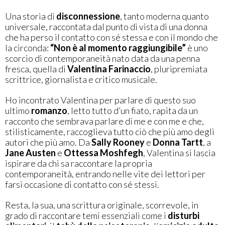
Una storia di
disconnessione
, tanto moderna quanto
universale, raccontata dal punto di vista di una donna
che ha perso il contatto con sé stessa e con il mondo che
la circonda:
“Non è al momento raggiungibile”
è uno
scorcio di contemporaneità nato data da una penna
fresca, quella di
Valentina Farinaccio
, pluripremiata
scrittrice, giornalista e critico musicale.
Ho incontrato Valentina per parlare di questo suo
ultimo
romanzo
, letto tutto d’un fiato, rapita da un
racconto che sembrava parlare di me e con me e che,
stilisticamente, raccoglieva tutto ciò che più amo degli
autori che più amo. Da
Sally Rooney
e
Donna Tartt
, a
Jane Austen
e
Ottessa Moshfegh
, Valentina si lascia
ispirare da chi sa raccontare la propria
contemporaneità, entrando nelle vite dei lettori per
farsi occasione di contatto con sé stessi.
Resta, la sua, una scrittura originale, scorrevole, in
grado di raccontare temi essenziali come i
disturbi