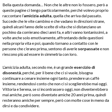
Bella questa domanda… Non che le altre non lo fossero, però a
queste pagine ci tengo particolarmente, perché volevo proprio
raccontare l’
amicizia adulta
, quella che arriva dal passato.
Succede che le vite cambino e che vadano in direzioni strane,
quindi alcuni fanno delle scelte di vita che si distanziano un
pochino da com’erano dieci anni fa, e altri vanno lontanissimi, a
volte anche solo emotivamente, affrontando delle questioni
nella propria vita e poi, quando tornano a contatto con le
persone che c’erano prima, sentono di averle
sorpassate
e non
riescono più ad essere in simmetria con loro.
L’amicizia adulta, secondo me, è un grande
esercizio di
disonestà
, perché, per il bene che ci si vuole, bisogna
continuare a cenare insieme ogni tanto, prendere un caffè
insieme, rendendosi conto che non ci si sceglierebbe mai oggi.
Vittoria e Serena, se si incontrassero oggi, non diventerebbero
mai amiche, però sono diventate amiche 20 anni prima, quindi
resteranno amiche per sempre, però con molte cose in meno da
dirsi e da condividere.