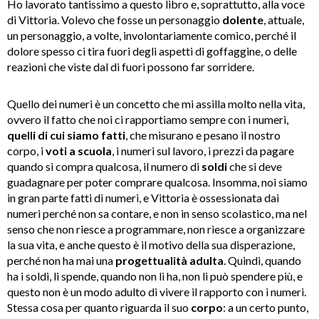
Ho lavorato tantissimo a questo libro e, soprattutto, alla voce
di Vittoria. Volevo che fosse un personaggio
dolente
, attuale,
un personaggio, a volte, involontariamente comico, perché il
dolore spesso ci tira fuori degli aspetti di goffaggine, o delle
reazioni che viste dal di fuori possono far sorridere.
Quello dei numeri è un concetto che mi assilla molto nella vita,
ovvero il fatto che noi ci rapportiamo sempre con i numeri,
quelli di cui siamo fatti
, che misurano e pesano il nostro
corpo, i
voti a scuola
, i numeri sul lavoro, i prezzi da pagare
quando si compra qualcosa, il numero di
soldi
che si deve
guadagnare per poter comprare qualcosa. Insomma, noi siamo
in gran parte fatti di numeri, e Vittoria è ossessionata dai
numeri perché non sa contare, e non in senso scolastico, ma nel
senso che non riesce a programmare, non riesce a organizzare
la sua vita, e anche questo è il motivo della sua disperazione,
perché non ha mai una
progettualità adulta
. Quindi, quando
ha i soldi, li spende, quando non li ha, non li può spendere più, e
questo non è un modo adulto di vivere il rapporto con i numeri.
Stessa cosa per quanto riguarda il suo
corpo
: a un certo punto,