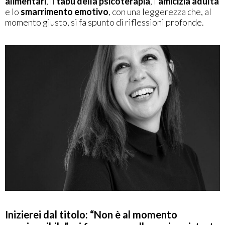
alimentari
, il
tabù della psicoterapia
, l’
amicizia adulta
e lo
smarrimento emotivo
, con una leggerezza che, al
momento giusto, si fa spunto di riflessioni profonde.
Inizierei dal titolo: “Non è al momento