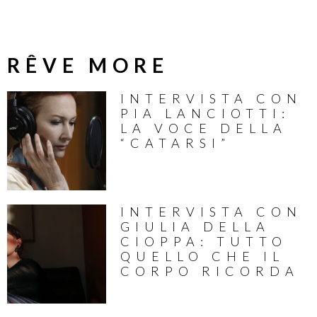
RÊVE MORE
INTERVISTA CON
PIA LANCIOTTI:
LA VOCE DELLA
“CATARSI”
INTERVISTA CON
GIULIA DELLA
CIOPPA: TUTTO
QUELLO CHE IL
CORPO RICORDA