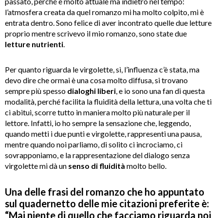
passato, perché è molto attuale ma indietro nel tempo:
l’atmosfera creata da quel romanzo mi ha molto colpito, mi è
entrata dentro. Sono felice di aver incontrato quelle due letture
proprio mentre scrivevo il mio romanzo, sono state due
letture nutrienti
.
Per quanto riguarda le virgolette, sì, l’influenza c’è stata, ma
devo dire che ormai è una cosa molto diffusa, si trovano
sempre più spesso
dialoghi liberi
, e io sono una fan di questa
modalità, perché facilita la fluidità della lettura, una volta che ti
ci abitui, scorre tutto in maniera molto più naturale per il
lettore. Infatti, io ho sempre la sensazione che, leggendo,
quando metti i due punti e virgolette, rappresenti una pausa,
mentre quando noi parliamo, di solito ci incrociamo, ci
sovrapponiamo, e la rappresentazione del dialogo senza
virgolette mi dà un
senso di fluidità
molto bello.
Una delle frasi del romanzo che ho appuntato
sul quadernetto delle mie citazioni preferite è:
“Mai niente di quello che facciamo riguarda noi