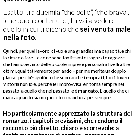
Esatto, tra duemila “che bello”, “che brava”,
“che buon contenuto”, tu vai a vedere
quello in cui ti dicono che
sei venuta male
nella foto
.
Quindi, per quel lavoro, ci vuole una grandissima capacità, e chi
lo riesce a fare – e ce ne sono tantissimi di ragazzi e ragazze
che hanno avviato delle piccole imprese personali a livelli alti e
ottimi, qualitativamente parlando – per me merita un doppio
plauso, perché significa che sono anche
temprati
, forti. Invece,
Vittoria non lo è, perché lei improvvisa, e ritorna sempre nel
passato, a quello che nel passato le è
mancato
. E quello che ci
manca quando siamo piccoli ci mancherà per sempre.
Ho particolarmente apprezzato la struttura del
romanzo, i capitoli brevissimi, che rendono il
racconto più diretto, chiaro e scorrevole: a
tratti mi sembrava di sentire i personaggi