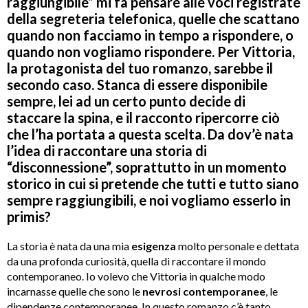
raggiungibile” mi fa pensare alle voci registrate
della segreteria telefonica, quelle che scattano
quando non facciamo in tempo a rispondere, o
quando non vogliamo rispondere. Per Vittoria,
la protagonista del tuo romanzo, sarebbe il
secondo caso. Stanca di essere disponibile
sempre, lei ad un certo punto decide di
staccare la spina, e il racconto ripercorre ciò
che l’ha portata a questa scelta. Da dov’è nata
l’idea di raccontare una storia di
“disconnessione”, soprattutto in un momento
storico in cui si pretende che tutti e tutto siano
sempre raggiungibili, e noi vogliamo esserlo in
primis?
La storia è nata da una mia
esigenza
molto personale e dettata
da una profonda curiosità, quella di raccontare il mondo
contemporaneo. Io volevo che Vittoria in qualche modo
incarnasse quelle che sono le
nevrosi contemporanee
, le
dipendenze contemporanee. In questo romanzo c’è tanto