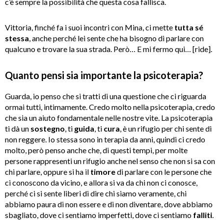
c’è sempre la possibilità che questa cosa fallisca.
Vittoria, finché fa i suoi incontri con Mina, ci mette
tutta sé
stessa
, anche perché lei sente che ha bisogno di parlare con
qualcuno e trovare la sua strada. Però… E mi fermo qui… [ride].
Quanto pensi sia importante la psicoterapia?
Guarda, io penso che si tratti di una questione che ci riguarda
ormai tutti, intimamente. Credo molto nella psicoterapia, credo
che sia un aiuto fondamentale nelle nostre vite. La psicoterapia
ti dà un
sostegno
, ti
guida
, ti
cura
, è un rifugio per chi sente di
non reggere. Io stessa sono in terapia da anni, quindi ci credo
molto, però penso anche che, di questi tempi, per molte
persone rappresenti un rifugio anche nel senso che non si sa con
chi parlare, oppure si ha il
timore
di parlare con le persone che
ci conoscono da vicino, e allora si va da chi non ci conosce,
perché ci si sente liberi di dire chi siamo veramente, chi
abbiamo paura di non essere e di non diventare, dove abbiamo
sbagliato, dove ci sentiamo imperfetti, dove ci sentiamo
falliti
.