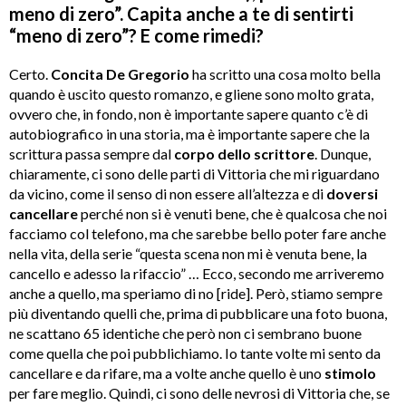
meno di zero”. Capita anche a te di sentirti
“meno di zero”? E come rimedi?
Certo.
Concita De Gregorio
ha scritto una cosa molto bella
quando è uscito questo romanzo, e gliene sono molto grata,
ovvero che, in fondo, non è importante sapere quanto c’è di
autobiografico in una storia, ma è importante sapere che la
scrittura passa sempre dal
corpo dello scrittore
. Dunque,
chiaramente, ci sono delle parti di Vittoria che mi riguardano
da vicino, come il senso di non essere all’altezza e di
doversi
cancellare
perché non si è venuti bene, che è qualcosa che noi
facciamo col telefono, ma che sarebbe bello poter fare anche
nella vita, della serie “questa scena non mi è venuta bene, la
cancello e adesso la rifaccio” … Ecco, secondo me arriveremo
anche a quello, ma speriamo di no [ride]. Però, stiamo sempre
più diventando quelli che, prima di pubblicare una foto buona,
ne scattano 65 identiche che però non ci sembrano buone
come quella che poi pubblichiamo. Io tante volte mi sento da
cancellare e da rifare, ma a volte anche quello è uno
stimolo
per fare meglio. Quindi, ci sono delle nevrosi di Vittoria che, se