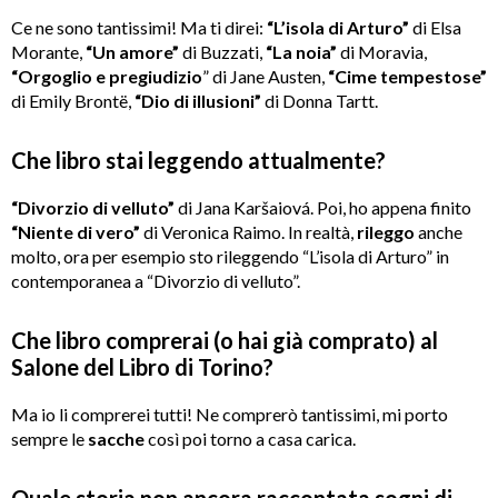
Ce ne sono tantissimi! Ma ti direi:
“L’isola di Arturo”
di Elsa
Morante,
“Un amore”
di Buzzati,
“La noia”
di Moravia,
“Orgoglio e pregiudizio
” di Jane Austen,
“Cime tempestose”
di Emily Brontë,
“Dio di illusioni”
di Donna Tartt.
Che libro stai leggendo attualmente?
“Divorzio di velluto”
di Jana Karšaiová. Poi, ho appena finito
“Niente di vero”
di Veronica Raimo. In realtà,
rileggo
anche
molto, ora per esempio sto rileggendo “L’isola di Arturo” in
contemporanea a “Divorzio di velluto”.
Che libro comprerai (o hai già comprato) al
Salone del Libro di Torino?
Ma io li comprerei tutti! Ne comprerò tantissimi, mi porto
sempre le
sacche
così poi torno a casa carica.
Quale storia non ancora raccontata sogni di