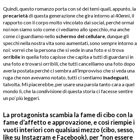
Quindi, questo romanzo porta con sé dei temi quali, appunto, la
precarietà
di questa generazione che gira intorno ai 40enni, il
rapporto con il corpo molto vincolato dai social, perché ormai
noi non siamo solo come ci vediamo allo specchio, ma anche
come ci guardiamo nello
schermo del cellulare
, dunque gli
specchi nella nostra vita sono aumentati, sono sempre intorno a
noi: vorrei che la persona che si vede in una foto e si trova
orribile
in quella foto capisse che capita a tutti di guardarsi in
una foto e trovarsi orribili, che tutti cancelliamo una foto dopo
averla postata perché ci sembra all’improvviso che si veda una
ruga che non avevamo notato, tutti ci sentiamo
inadeguati
,
talvolta. Mi piacerebbe, per usare una parola tanto cara a quel
mondo lì, che la
condivisione
di questa storia ci facesse sentire
un po’ più leggeri.
La protagonista scambia la fame di cibo con la
fame d’affetto e approvazione, e così riempie i
vuoti interiori con qualsiasi mezzo (cibo, sesso,
like su Instagram e Facebook), per “non essere