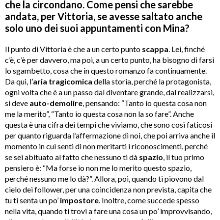
che la circondano. Come pensi che sarebbe
andata, per Vittoria, se avesse saltato anche
solo uno dei suoi appuntamenti con Mina?
Il punto di Vittoria è che a un certo punto
scappa
. Lei, finché
c’è, c’è per davvero, ma poi, a un certo punto, ha bisogno di farsi
lo sgambetto, cosa che in questo romanzo fa continuamente.
Da qui, l’
aria tragicomica
della storia, perché la protagonista,
ogni volta che è a un passo dal diventare grande, dal realizzarsi,
si deve
auto-demolire
, pensando: “Tanto io questa cosa non
me la merito”, “Tanto io questa cosa non la so fare”. Anche
questa è una cifra dei tempi che viviamo, che sono così faticosi
per quanto riguarda l’affermazione di noi, che poi arriva anche il
momento in cui senti di non meritarti i riconoscimenti, perché
se sei abituato al fatto che nessuno ti dà
spazio
, il tuo primo
pensiero è: “Ma forse io non me lo merito questo spazio,
perché nessuno me lo dà?”. Allora, poi, quando ti piovono dal
cielo dei follower, per una coincidenza non prevista, capita che
tu ti senta un po’
impostore
. Inoltre, come succede spesso
nella vita, quando ti trovi a fare una cosa un po’ improvvisando,