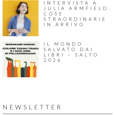
INTERVISTA A
JULIA ARMFIELD:
COSE
STRAORDINARIE
IN ARRIVO
IL MONDO
SALVATO DAI
LIBRI – SALTO
2026
NEWSLETTER