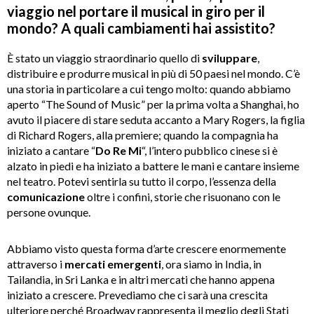
viaggio nel portare il musical in giro per il
mondo? A quali cambiamenti hai assistito?
È stato un viaggio straordinario quello di
sviluppare
,
distribuire e produrre musical in più di 50 paesi nel mondo. C’è
una storia in particolare a cui tengo molto: quando abbiamo
aperto “The Sound of Music” per la prima volta a Shanghai, ho
avuto il piacere di stare seduta accanto a Mary Rogers, la figlia
di Richard Rogers, alla premiere; quando la compagnia ha
iniziato a cantare “
Do Re Mi
“, l’intero pubblico cinese si è
alzato in piedi e ha iniziato a battere le mani e cantare insieme
nel teatro. Potevi sentirla su tutto il corpo, l’essenza della
comunicazione
oltre i confini, storie che risuonano con le
persone ovunque.
Abbiamo visto questa forma d’arte crescere enormemente
attraverso i
mercati
emergenti
, ora siamo in India, in
Tailandia, in Sri Lanka e in altri mercati che hanno appena
iniziato a crescere. Prevediamo che ci sarà una crescita
ulteriore perché Broadway rappresenta il meglio degli Stati