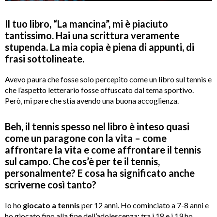
Il tuo libro, “La mancina”, mi è piaciuto
tantissimo.
Hai una scrittura veramente
stupenda. La mia copia è piena di appunti, di
frasi sottolineate.
Avevo paura che fosse solo percepito come un libro sul tennis e
che l’aspetto letterario fosse offuscato dal tema sportivo.
Però, mi pare che stia avendo una buona accoglienza.
Beh, il tennis spesso nel libro è inteso quasi
come un paragone con la vita – come
affrontare la vita e come affrontare il tennis
sul campo. Che cos’è per te il tennis,
personalmente? E cosa ha significato anche
scriverne così tanto?
Io ho
giocato a tennis
per 12 anni. Ho cominciato a 7-8 anni e
ho giocato fino alla fine dell’adolescenza; tra i 18 e i 19 ho