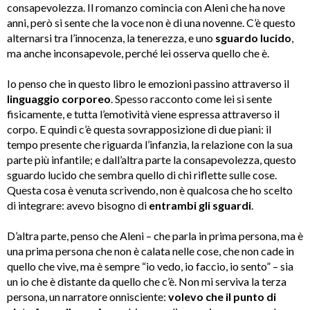
consapevolezza. Il romanzo comincia con Aleni che ha nove
anni, però si sente che la voce non è di una novenne. C’è questo
alternarsi tra l’innocenza, la tenerezza, e uno
sguardo lucido
,
ma anche inconsapevole, perché lei osserva quello che è.
Io penso che in questo libro le emozioni passino attraverso il
linguaggio corporeo
. Spesso racconto come lei si sente
fisicamente, e tutta l’emotività viene espressa attraverso il
corpo. E quindi c’è questa sovrapposizione di due piani: il
tempo presente che riguarda l’infanzia, la relazione con la sua
parte più infantile; e dall’altra parte la consapevolezza, questo
sguardo lucido che sembra quello di chi riflette sulle cose.
Questa cosa è venuta scrivendo, non è qualcosa che ho scelto
di integrare: avevo bisogno di
entrambi gli sguardi
.
D’altra parte, penso che Aleni – che parla in prima persona, ma è
una prima persona che non è calata nelle cose, che non cade in
quello che vive, ma è sempre “io vedo, io faccio, io sento” – sia
un io che è distante da quello che c’è. Non mi serviva la terza
persona, un narratore onnisciente:
volevo che il punto di