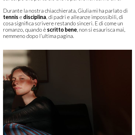
Durante la nostra chiacchierata, Giulia mi ha parlato di
tennis
e
disciplina
, di padri e alleanze impossibili, di
cosa significa scrivere restando sinceri. E di come un
romanzo, quando è
scritto bene
, non si esaurisca mai,
nemmeno dopo l’ultima pagina.