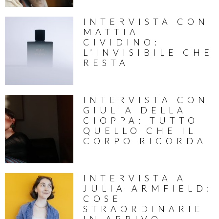
INTERVISTA CON
MATTIA
CIVIDINO:
L’INVISIBILE CHE
RESTA
INTERVISTA CON
GIULIA DELLA
CIOPPA: TUTTO
QUELLO CHE IL
CORPO RICORDA
INTERVISTA A
JULIA ARMFIELD:
COSE
STRAORDINARIE