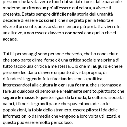
persone che la vita vera è fuori dai social e fuori dalle paranoie
moderne, un ritorno un po’ all’essere qui ed ora, a vivere il
presente. È stato sempre difficile nella storia dell’umanità
decidere di essere
coscienti
che il segreto per la felicità è
vivere il presente; adesso siamo sempre più portati a vivere in
un altrove, a non essere davvero
connessi
con quello che ci
accade.
Tutti i personaggi sono persone che vedo, che ho conosciuto,
che sono parte di me, forse c’è una critica sociale ma prima di
tutto faccio una critica a me stessa. Ciò che mi
auguro
è che le
persone decidano di avere un punto di vista proprio, di
difendersi leggendo, interfacciandosi con la politica,
interessandosi alla cultura in ogni sua
forma
, che si tornasse a
fare un qualcosa di personale e realmente sentito, piuttosto che
seguire le masse. E questo riguarda la moda, la cultura, i social, i
valori, i timori, le grandi paure che spaventano adesso le
popolazioni, la fobia dello straniero, essere
pilotati
da delle
informazioni o dai media che vengono a loro volta utilizzati, e
questo può essere molto pericoloso.