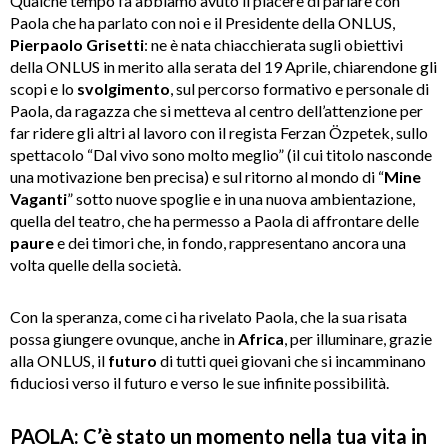
Qualche tempo fa abbiamo avuto il piacere di parlare con
Paola che ha parlato con noi e il Presidente della ONLUS,
Pierpaolo Grisetti
: ne è nata chiacchierata sugli obiettivi
della ONLUS in merito alla serata del 19 Aprile, chiarendone gli
scopi e lo
svolgimento
, sul percorso formativo e personale di
Paola, da ragazza che si metteva al centro dell’attenzione per
far ridere gli altri al lavoro con il regista Ferzan Özpetek, sullo
spettacolo “Dal vivo sono molto meglio” (il cui titolo nasconde
una motivazione ben precisa) e sul ritorno al mondo di “
Mine
Vaganti
” sotto nuove spoglie e in una nuova ambientazione,
quella del teatro, che ha permesso a Paola di affrontare delle
paure
e dei timori che, in fondo, rappresentano ancora una
volta quelle della società.
Con la speranza, come ci ha rivelato Paola, che la sua risata
possa giungere ovunque, anche in
Africa
, per illuminare, grazie
alla ONLUS, il
futuro
di tutti quei giovani che si incamminano
fiduciosi verso il futuro e verso le sue infinite possibilità.
PAOLA: C
’è stato un momento nella tua vita in