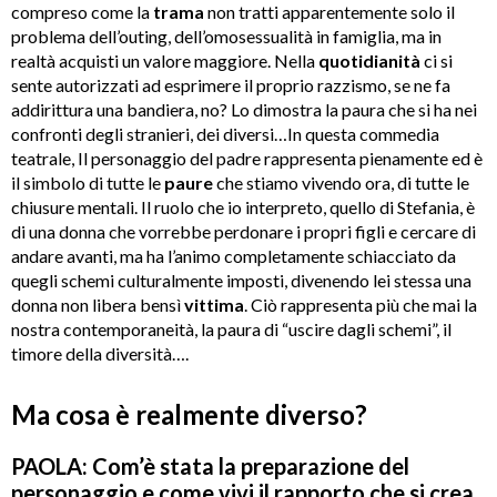
compreso come la
trama
non tratti apparentemente solo il
problema dell’outing, dell’omosessualità in famiglia, ma in
realtà acquisti un valore maggiore. Nella
quotidianità
ci si
sente autorizzati ad esprimere il proprio razzismo, se ne fa
addirittura una bandiera, no? Lo dimostra la paura che si ha nei
confronti degli stranieri, dei diversi…In questa commedia
teatrale, Il personaggio del padre rappresenta pienamente ed è
il simbolo di tutte le
paure
che stiamo vivendo ora, di tutte le
chiusure mentali. Il ruolo che io interpreto, quello di Stefania, è
di una donna che vorrebbe perdonare i propri figli e cercare di
andare avanti, ma ha l’animo completamente schiacciato da
quegli schemi culturalmente imposti, divenendo lei stessa una
donna non libera bensì
vittima
. Ciò rappresenta più che mai la
nostra contemporaneità, la paura di “uscire dagli schemi”, il
timore della diversità….
Ma cosa è realmente diverso?
PAOLA: Com’
è stata la preparazione del
personaggio e come vivi il rapporto che si crea