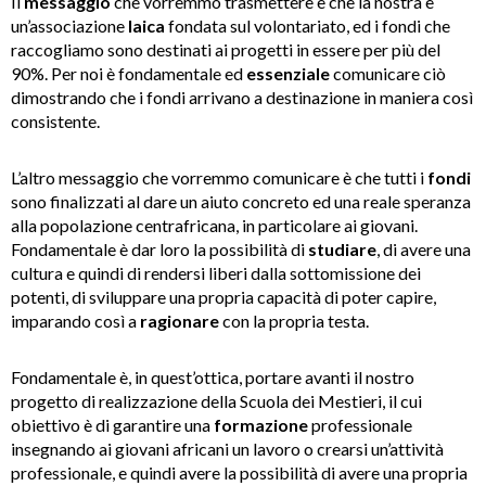
Il
messaggio
che vorremmo trasmettere è che la nostra è
un’associazione
laica
fondata sul volontariato, ed i fondi che
raccogliamo sono destinati ai progetti in essere per più del
90%. Per noi è fondamentale ed
essenziale
comunicare ciò
dimostrando che i fondi arrivano a destinazione in maniera così
consistente.
L’altro messaggio che vorremmo comunicare è che tutti i
fondi
sono finalizzati al dare un aiuto concreto ed una reale speranza
alla popolazione centrafricana, in particolare ai giovani.
Fondamentale è dar loro la possibilità di
studiare
, di avere una
cultura e quindi di rendersi liberi dalla sottomissione dei
potenti, di sviluppare una propria capacità di poter capire,
imparando così a
ragionare
con la propria testa.
Fondamentale è, in quest’ottica, portare avanti il nostro
progetto di realizzazione della Scuola dei Mestieri, il cui
obiettivo è di garantire una
formazione
professionale
insegnando ai giovani africani un lavoro o crearsi un’attività
professionale, e quindi avere la possibilità di avere una propria