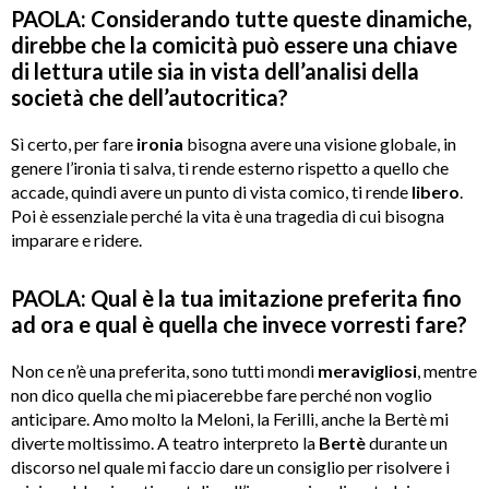
PAOLA: Considerando tutte queste dinamiche,
direbbe che la comicit
à
pu
ò essere una chiave
di lettura utile sia in vista dell
’
analisi della
societ
à
che dell
’
autocritica?
Sì certo, per fare
ironia
bisogna avere una visione globale, in
genere l’ironia ti salva, ti rende esterno rispetto a quello che
accade, quindi avere un punto di vista comico, ti rende
libero
.
Poi è essenziale perché la vita è una tragedia di cui bisogna
imparare e ridere.
PAOLA: Qual
è la tua imitazione preferita fino
ad ora e qual è quella che invece vorresti fare?
Non ce n’è una preferita, sono tutti mondi
meravigliosi
, mentre
non dico quella che mi piacerebbe fare perché non voglio
anticipare. Amo molto la Meloni, la Ferilli, anche la Bertè mi
diverte moltissimo. A teatro interpreto la
Bertè
durante un
discorso nel quale mi faccio dare un consiglio per risolvere i