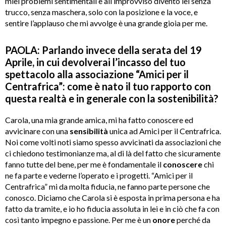
miei problemi sentimentali e all’improvviso divento lei senza
trucco, senza maschera, solo con la posizione e la voce, e
sentire l’applauso che mi avvolge è una grande gioia per me.
PAOLA: Parlando invece della serata del 19
Aprile, in cui devolverai l
’
incasso del tuo
spettacolo alla associazione
“
Amici per il
Centrafrica
”
: come è nato il tuo rapporto con
questa realtà
e in generale con la sostenibilit
à
?
Carola, una mia grande amica, mi ha fatto conoscere ed
avvicinare con una
sensibilità
unica ad Amici per il Centrafrica.
Noi come volti noti siamo spesso avvicinati da associazioni che
ci chiedono testimonianze ma, al di là del fatto che sicuramente
fanno tutte del bene, per me è fondamentale il
conoscere
chi
ne fa parte e vederne l’operato e i progetti. “Amici per il
Centrafrica” mi da molta fiducia, ne fanno parte persone che
conosco. Diciamo che Carola si è esposta in prima persona e ha
fatto da tramite, e io ho fiducia assoluta in lei e in ciò che fa con
così tanto impegno e passione. Per me è un
onore
perché da