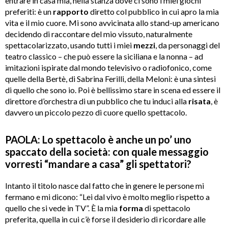
entrare in casa mia, nella stanza dove ci sono i miei giochi
preferiti: è un
rapporto
diretto col pubblico in cui apro la mia
vita e il mio cuore. Mi sono avvicinata allo stand-up americano
decidendo di raccontare del mio vissuto, naturalmente
spettacolarizzato, usando tutti i miei
mezzi
, da personaggi del
teatro classico – che può essere la siciliana e la nonna – ad
imitazioni ispirate dal mondo televisivo o radiofonico, come
quelle della Bertè, di Sabrina Ferilli, della Meloni: è una sintesi
di quello che sono io. Poi è bellissimo stare in scena ed essere il
direttore d’orchestra di un pubblico che tu induci alla
risata
, è
davvero un piccolo pezzo di cuore quello spettacolo.
PAOLA: Lo spettacolo è anche un po
’
uno
spaccato della societ
à
: con quale messaggio
vorresti
“
mandare a casa
”
gli spettatori?
Intanto il titolo nasce dal fatto che in genere le persone mi
fermano e mi dicono: “Lei dal vivo è molto meglio rispetto a
quello che si vede in TV”. È la mia
forma
di spettacolo
preferita, quella in cui c’è forse il desiderio di ricordare alle