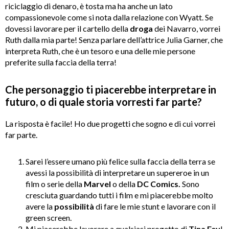
riciclaggio di denaro, è tosta ma ha anche un lato
compassionevole come si nota dalla relazione con Wyatt. Se
dovessi lavorare per il cartello della
droga
dei Navarro, vorrei
Ruth dalla mia parte! Senza parlare dell’attrice Julia Garner, che
interpreta Ruth, che è un tesoro e una delle mie persone
preferite sulla faccia della terra!
Che personaggio ti piacerebbe interpretare in
futuro, o di quale storia vorresti far parte?
La risposta è facile! Ho due progetti che sogno e di cui vorrei
far parte.
Sarei l’essere umano più felice sulla faccia della terra se
avessi la possibilità di interpretare un supereroe in un
film o serie della
Marvel
o della
DC Comics.
Sono
cresciuta guardando tutti i film e mi piacerebbe molto
avere la
possibilità
di fare le mie stunt e lavorare con il
green screen.
Mi piacerebbe lavorare a qualsiasi progetto di
Tina Fey
!