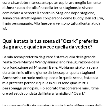
esserci sarebbe interessante poter esplorare meglio la mente
di
Jonah
dato che alla fine della terza stagione, lo si vede
cominciare a perdere il controllo. Stagione dopo stagione,
Jonah crea stretti legami con persone come Buddy, Ben ed Erin,
il mio personaggio. Alla fine però vengono tutti allontanati da
lui.
Qual è stata la tua scena di “Ozark” preferita
da girare, e quale invece quella da vedere?
La mia scena preferita da girare è stata quella della grande
festa
dove Marty e Wendy annunciano l’inaugurazione della
loro fondazione sul Missouri Belle. Abbiamo girato la scena
durante il mio ultimo giorno di riprese per quella stagione!
Anche se ho un ruolo molto piccolo in quella scena, è stata la
mia preferita perché è quella in cui ci sono quasi tutti i
personaggi
principali. Ho adorato trascorrere le mie ultime
ore sul set circondata dall’intera famiglia di “Ozark”!
La scena preferita da guardare è stata la mia ultima scena della