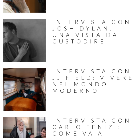
INTERVISTA CON
JOSH DYLAN:
UNA VISTA DA
CUSTODIRE
INTERVISTA CON
JJ FIELD: VIVERE
NEL MONDO
MODERNO
INTERVISTA CON
CARLO FENIZI:
COME VA A