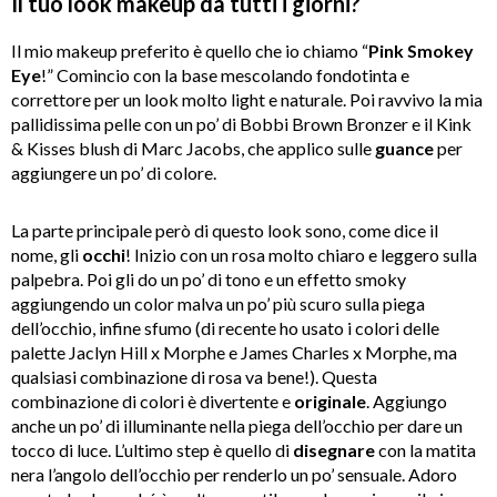
Il tuo look makeup da tutti i giorni?
Il mio makeup preferito è quello che io chiamo “
Pink Smokey
Eye
!” Comincio con la base mescolando fondotinta e
correttore per un look molto light e naturale. Poi ravvivo la mia
pallidissima pelle con un po’ di Bobbi Brown Bronzer e il Kink
& Kisses blush di Marc Jacobs, che applico sulle
guance
per
aggiungere un po’ di colore.
La parte principale però di questo look sono, come dice il
nome, gli
occhi
! Inizio con un rosa molto chiaro e leggero sulla
palpebra. Poi gli do un po’ di tono e un effetto smoky
aggiungendo un color malva un po’ più scuro sulla piega
dell’occhio, infine sfumo (di recente ho usato i colori delle
palette Jaclyn Hill x Morphe e James Charles x Morphe, ma
qualsiasi combinazione di rosa va bene!). Questa
combinazione di colori è divertente e
originale
. Aggiungo
anche un po’ di illuminante nella piega dell’occhio per dare un
tocco di luce. L’ultimo step è quello di
disegnare
con la matita
nera l’angolo dell’occhio per renderlo un po’ sensuale. Adoro