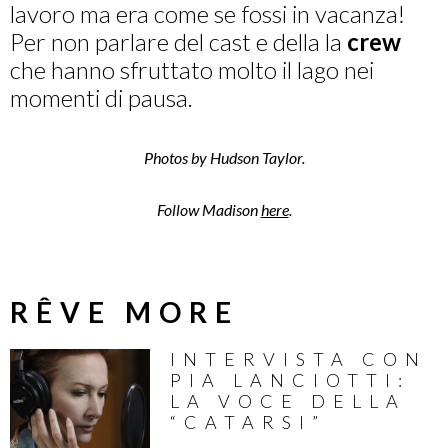
lavoro ma era come se fossi in vacanza!
Per non parlare del cast e della la
crew
che hanno sfruttato molto il lago nei
momenti di pausa.
Photos by Hudson Taylor.
Follow Madison
here
.
RÊVE MORE
INTERVISTA CON
PIA LANCIOTTI:
LA VOCE DELLA
“CATARSI”