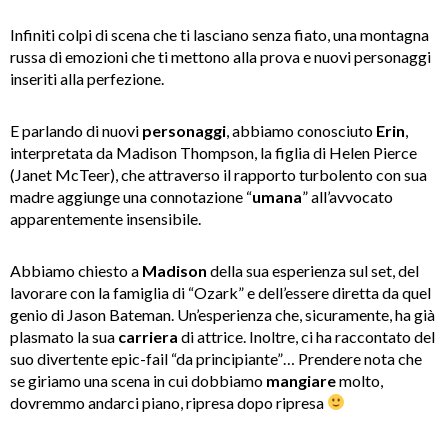
Infiniti colpi di scena che ti lasciano senza fiato, una montagna
russa di emozioni che ti mettono alla prova e nuovi personaggi
inseriti alla perfezione.
E parlando di nuovi
personaggi
, abbiamo conosciuto
Erin
,
interpretata da Madison Thompson, la figlia di Helen Pierce
(Janet McTeer), che attraverso il rapporto turbolento con sua
madre aggiunge una connotazione “
umana
” all’avvocato
apparentemente insensibile.
Abbiamo chiesto a
Madison
della sua esperienza sul set, del
lavorare con la famiglia di “Ozark” e dell’essere diretta da quel
genio di Jason Bateman. Un’esperienza che, sicuramente, ha già
plasmato la sua
carriera
di attrice. Inoltre, ci ha raccontato del
suo divertente epic-fail “da principiante”… Prendere nota che
se giriamo una scena in cui dobbiamo
mangiare
molto,
dovremmo andarci piano, ripresa dopo ripresa