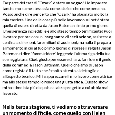
Far parte del cast di “Ozark” è stato un
sogno
! Ho imparato
tantissimo su me stessa sia come attrice che come persona.
Posso anche dire per certo che “Ozark” ha plasmato molto la
mia carriera. Una delle cose più belle lavorando sul set è stata
quella di essere diretta da Jason Bateman il mio primo giorno.
Un’esperienza incredibile e allo stesso tempo terrificante! Puoi
lavorare per ore con un
insegnante di recitazione
, assistere a
centinaia di lezioni, fare milioni di audizioni, ma nulla ti prepara
al momento in cui al tuo primo giorno di riprese il regista Jason
Bateman ti dice “fammi ridere” leggendo l’ultima riga della tua
sceneggiatura. Cioè, giusto per essere chiara, far ridere il genio
della
commedia
Jason Bateman. Quello che amo di Jason
come regista è il fatto che è molto attento al dettaglio e
all’aspetto tecnico. Mi fa apprezzare il mio lavoro come attrice
ma allo stesso tempo lo rende una giusta
sfida
. Questo show
mi ha stimolata più di qualsiasi altro progetto a cui abbia mai
lavorato.
Nella terza stagione, ti vediamo attraversare
un momento difficile, come quello con Helen