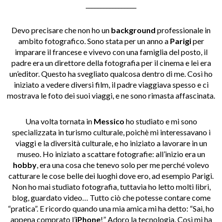
_________________
Devo precisare che non ho un
background
professionale in
ambito fotografico. Sono stata per un anno a
Parigi
per
imparare il francese e vivevo con una famiglia del posto, il
padre era un direttore della fotografia per il cinema e lei era
un’editor. Questo ha svegliato qualcosa dentro di me.
Così ho
iniziato a vedere diversi film, il padre viaggiava spesso e ci
mostrava le foto dei suoi viaggi, e ne sono rimasta affascinata.
Una volta tornata in
Messico
ho studiato e mi sono
specializzata in turismo culturale, poichè mi interessavano i
viaggi e la diversità culturale, e ho iniziato a lavorare in un
museo. Ho iniziato a scattare fotografie: all’inizio era un
hobby
, era una cosa che tenevo solo per me perché volevo
catturare le cose belle dei luoghi dove ero, ad esempio Parigi.
Non ho mai studiato fotografia, tuttavia ho letto molti libri,
blog, guardato video… Tutto ciò che potesse contare come
“pratica”. E ricordo quando una mia amica mi ha detto: “Sai, ho
appena comprato l’
iPhone
!”
Adoro la tecnologia. Così mi ha