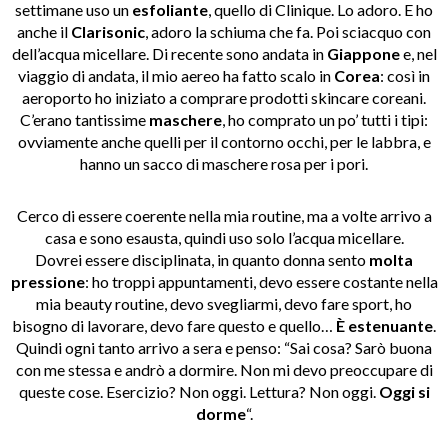
settimane uso un
esfoliante
, quello di Clinique. Lo adoro. E ho
anche il
Clarisonic
, adoro la schiuma che fa.
Poi sciacquo con
dell’acqua micellare.
Di recente sono andata in
Giappone
e, nel
viaggio di andata, il mio aereo ha fatto scalo in
Corea
: così in
aeroporto ho iniziato a comprare prodotti skincare coreani.
C’erano tantissime
maschere
, ho comprato un po’ tutti i tipi:
ovviamente anche quelli per il contorno occhi, per le labbra, e
hanno un sacco di maschere rosa per i pori.
Cerco di essere coerente nella mia routine, ma a volte arrivo a
casa e sono esausta, quindi uso solo l’acqua micellare.
Dovrei essere disciplinata, in quanto donna sento
molta
pressione
: ho troppi appuntamenti, devo essere costante nella
mia beauty routine, devo svegliarmi, devo fare sport, ho
bisogno di lavorare, devo fare questo e quello…
È estenuante
.
Quindi ogni tanto arrivo a sera e penso: “Sai cosa? Sarò buona
con me stessa e andrò a dormire. Non mi devo preoccupare di
queste cose. Esercizio? Non oggi. Lettura? Non oggi.
Oggi si
dorme
“.