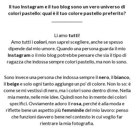
Il tuo Instagram e il tuo blog sono un vero universo di
colori pastello: qual è il tuo colore pastello preferito
?
_________________
Li amo
tutti
!
Amo tutti i
colori
, non saprei scegliere, anche se spesso
dipende dal mio umore. Quando una persona guarda il mio
Instagram
o il mio blog potrebbe pensare che sia il tipo di
ragazza che indossa sempre colori pastello, ma non lo sono.
Sono invece una persona che indossa sempre il
nero
, il
bianco
,
il
beige
e solo ogni tanto aggiunge un po’ di colore. Non lo so: è
come se mi vestissi di nero, ma i colori sono dentro di me. Nella
mia mente, nelle mie idee. Quindi non ho in mente dei colori
specifici. Ovviamente adoro il
rosa
, perché è alla moda e
riflette bene un aspetto più
femminile
del mio lavoro: penso
che funzioni davvero bene nel contesto in cui voglio far
rientrare la mia fotografia.