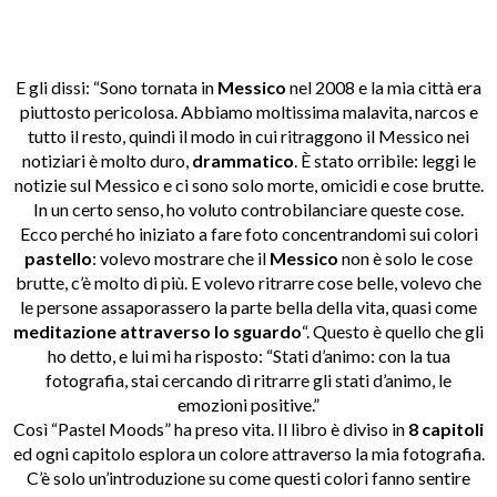
E gli dissi: “Sono tornata in
Messico
nel 2008 e la mia città era
piuttosto pericolosa. Abbiamo moltissima malavita, narcos e
tutto il resto, quindi il modo in cui ritraggono il Messico nei
notiziari è molto duro,
drammatico
. È stato orribile: leggi le
notizie sul Messico e ci sono solo morte, omicidi e cose brutte.
In un certo senso, ho voluto controbilanciare queste cose.
Ecco perché ho iniziato a fare foto concentrandomi sui colori
pastello
: volevo mostrare che il
Messico
non è solo le cose
brutte, c’è molto di più. E volevo ritrarre cose belle, volevo che
le persone assaporassero la parte bella della vita, quasi come
meditazione attraverso lo sguardo
“.
Questo è quello che gli
ho detto, e lui mi ha risposto: “Stati d’animo: con la tua
fotografia, stai cercando di ritrarre gli stati d’animo, le
emozioni positive.”
Così “Pastel Moods” ha preso vita. Il libro è diviso in
8 capitoli
ed ogni capitolo esplora un colore attraverso la mia fotografia.
C’è solo un’introduzione su come questi colori fanno sentire