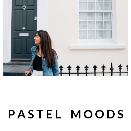
P A S T E L M O O D S