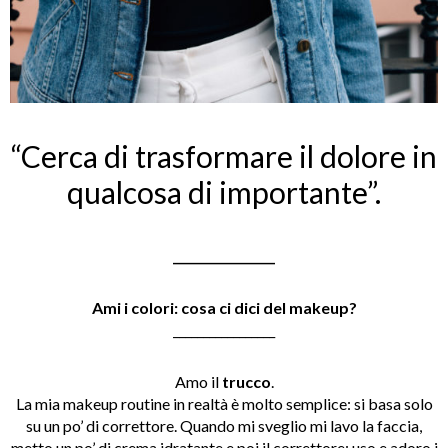
“Cerca di trasformare il dolore in
qualcosa di importante”.
_________________
Ami i colori: cosa ci dici del makeup?
_________________
Amo il
trucco
.
La mia makeup routine in realtà è molto semplice: si basa solo
su un po’ di correttore. Quando mi sveglio mi lavo la faccia,
metto un po’ di crema idratante e poi il correttore: uso e adoro i