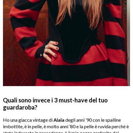
Quali sono invece i 3 must-have del tuo
guardaroba?
Ho una giacca vintage di
Alaïa
degli anni ’90 con le spalline
imbottite, è in pelle, è molto anni ’80 e la pelle è ruvida perché è
stata indossata in precedenza, è il mio pezzo preferito del