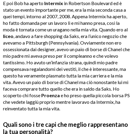
E poi Bob ha aperto
Intermix
in Robertson Boulevard ed è
stato un evento importante per me, era la mia seconda casa a
quei tempi, intorno al 2007, 2008. Appena Intermix ha aperto,
ho fatto domanda per un lavoro lì e mi hanno presa, così la
moda è tornata come un uragano nella mia vita. Quando ero al
liceo
, andavo a fare shopping da Saks, era l’unico negozio che
avevamo a Pittsburgh (Pennsylvania). Ovviamente non ero
ossessionata dai designer, avevo un paio di borse di Chanel che
mio padre mi aveva preso per il compleanno e che volevo
tantissimo. Ho avuto un’infanzia strana, quindi mio padre
compensava regalandomi dei vestiti, il che è interessante, ma
questo ha veramente plasmato tutta la mia carriera e la mia
vita. Avevo un paio di borse di Chanel ma ciò nonostante lui mi
faceva comprare tutto quello che era in saldo da Saks. Ho
scoperto chi fosse
Proenza
e ho preso quella piccola borsa PS
che vedete laggiù proprio mentre lavoravo da Intermix, ha
reinventato tutta la mia vita.
Quali sono i tre capi che meglio rappresentano
la tua personalità?