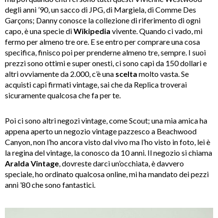
degli anni ’90, un sacco di JPG, di Margiela, di Comme Des
Garçons; Danny conosce la collezione di riferimento di ogni
capo, è una specie di
Wikipedia
vivente. Quando ci vado, mi
fermo per almeno tre ore. E se entro per comprare una cosa
specifica, finisco poi per prenderne almeno tre, sempre. I suoi
prezzi sono ottimi e super onesti, ci sono capi da 150 dollari e
altri ovviamente da 2.000, c’è una
scelta
molto vasta. Se
acquisti capi firmati vintage, sai che da Replica troverai
sicuramente qualcosa che fa per te.
Poi ci sono altri negozi vintage, come Scout; una mia amica ha
appena aperto un negozio vintage pazzesco a Beachwood
Canyon, non l’ho ancora visto dal vivo ma l’ho visto in foto, lei è
la regina del vintage, la conosco da 10 anni. Il negozio si chiama
Aralda Vintage
, dovreste darci un’occhiata, è davvero
speciale, ho ordinato qualcosa online, mi ha mandato dei pezzi
anni ’80 che sono fantastici.