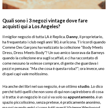
Quali sono i 3 negozi vintage dove fare
acquisti qui a Los Angeles?
Il miglior negozio di tutta LA è Replica.
Danny
, il proprietario,
ha frequentato i club negli anni ’80, è un’icona. Ti ricordi quando
Comme Des Garçons ha realizzato la collezione “Body Meets
Dress, Dress Meets Body”? Un suo amico lavorava da Barneys
quando la collezione era sugli scaffali, e ci ha raccontato di
come nessuno la volesse comprare, di gente che guardava i
pezzi e pensava: “Ma che cosa è questa roba?”; ora invece, uno
di quei capi vale moltissimo.
Ha anche dei libri nel suo negozio, è un ottimo
studio
. Lo dico
perché tutti quelli che non sono di qui non capirebbero di cosa
si tratta: è un negozio in cui si va solo su
appuntamento
, è un
spazio piccolissimo, senza pretese, è praticamente anonimo,
ma poi quando entri ci sono tutti questi Vivienne Westwood