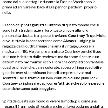
brand dai suoi dettagli e durante la Fashion Week sono la
prima ad arrivare nei backstage per non perdermi proprio
nulla.
Ci sono dei
protagonisti
all’interno di questo mondo che si
sono fatti strada grazie al loro gusto unico e alla loro
personalità decisa: tra queste, troviamo
Courtney Trop
. Molti
di voi tuttavia la conosceranno come
Always Judging
, la
ragazza dagli outfit grunge che ama il vintage, Gucci e la
musica anni ’80. Ho sempre ammirato Courtney perché il suo
stile non è dettato dalle tendenze, ma da come si sente in un
determinato
momento
: ecco allora che completi con fantasie
quasi psichedeliche, calze colorate, accessori imprevedibili e
giacche over si combinano in modi sempre nuovi e mai
scontati. Che si tratti di un look couture o di uno punk rock,
Courtney sa indossare capi con
un’attitide
che solo le persone
autentiche sanno padroneggiare.
Spinti da questa suo modo di vivere la moda, più come una
necessità
, un modo di respirare, che un lavoro, siamo andati a