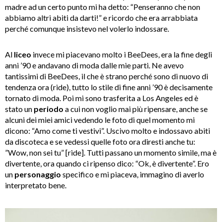
madre ad un certo punto mi ha detto: “Penseranno che non
abbiamo altri abiti da darti!” e ricordo che era arrabbiata
perché comunque insistevo nel volerlo indossare.
Al
liceo
invece mi piacevano molto i BeeDees, era la fine degli
anni ’90 e andavano di moda dalle mie parti. Ne avevo
tantissimi di BeeDees, il che è strano perché sono di nuovo di
tendenza ora (ride), tutto lo stile di fine anni ’90 è decisamente
tornato di moda. Poi mi sono trasferita a Los Angeles ed è
stato un
periodo
a cui non voglio mai più ripensare, anche se
alcuni dei miei amici vedendo le foto di quel momento mi
dicono: “Amo come ti vestivi”. Uscivo molto e indossavo abiti
da discoteca e se vedessi quelle foto ora diresti anche tu:
”Wow, non sei tu” [ride]. Tutti passano un momento simile, ma è
divertente, ora quando ci ripenso dico: “Ok, è divertente”. Ero
un
personaggio
specifico e mi piaceva, immagino di averlo
interpretato bene.