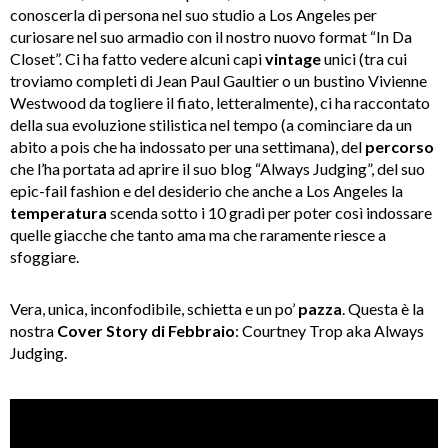
conoscerla di persona nel suo studio a Los Angeles per
curiosare nel suo armadio con il nostro nuovo format “In Da
Closet”. Ci ha fatto vedere alcuni capi
vintage
unici (tra cui
troviamo completi di Jean Paul Gaultier o un bustino Vivienne
Westwood da togliere il fiato, letteralmente), ci ha raccontato
della sua evoluzione stilistica nel tempo (a cominciare da un
abito a pois che ha indossato per una settimana), del
percorso
che l’ha portata ad aprire il suo blog “Always Judging”, del suo
epic-fail fashion e del desiderio che anche a Los Angeles la
temperatura
scenda sotto i 10 gradi per poter così indossare
quelle giacche che tanto ama ma che raramente riesce a
sfoggiare.
Vera, unica, inconfodibile, schietta e un po’
pazza
. Questa è la
nostra
Cover Story di Febbraio
: Courtney Trop aka Always
Judging.