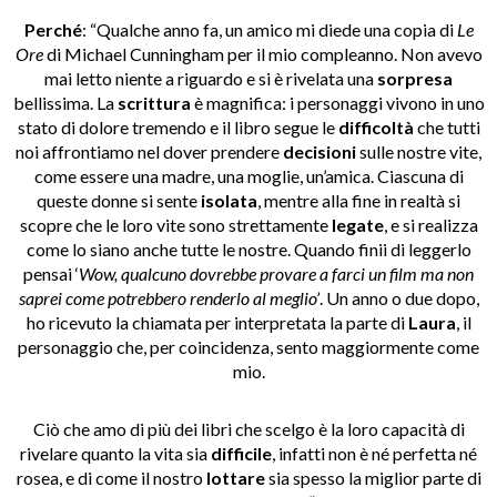
Perché
: “Qualche anno fa, un amico mi diede una copia di
Le
Ore
di Michael Cunningham per il mio compleanno. Non avevo
mai letto niente a riguardo e si è rivelata una
sorpresa
bellissima. La
scrittura
è magnifica: i personaggi vivono in uno
stato di dolore tremendo e il libro segue le
difficoltà
che tutti
noi affrontiamo nel dover prendere
decisioni
sulle nostre vite,
come essere una madre, una moglie, un’amica. Ciascuna di
queste donne si sente
isolata
, mentre alla fine in realtà si
scopre che le loro vite sono strettamente
legate
, e si realizza
come lo siano anche tutte le nostre. Quando finii di leggerlo
pensai ‘
Wow, qualcuno dovrebbe provare a farci un film ma non
saprei come potrebbero renderlo al meglio’
. Un anno o due dopo,
ho ricevuto la chiamata per interpretata la parte di
Laura
, il
personaggio che, per coincidenza, sento maggiormente come
mio.
Ciò che amo di più dei libri che scelgo è la loro capacità di
rivelare quanto la vita sia
difficile
, infatti non è né perfetta né
rosea, e di come il nostro
lottare
sia spesso la miglior parte di