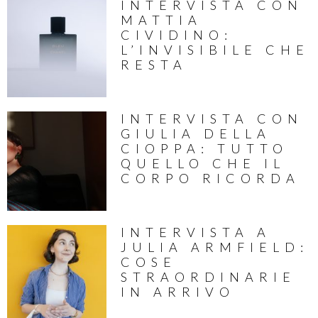
INTERVISTA CON
MATTIA
CIVIDINO:
L’INVISIBILE CHE
RESTA
INTERVISTA CON
GIULIA DELLA
CIOPPA: TUTTO
QUELLO CHE IL
CORPO RICORDA
INTERVISTA A
JULIA ARMFIELD:
COSE
STRAORDINARIE
IN ARRIVO