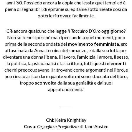
anni ’60. Possiedo ancora la copia che lessi a quei tempi ed è
piena di segnalibri, di epifanie su epifanie sottolineate così da
poterle ritrovare facilmente.
C’è ancora qualcuno che legge
Il Taccuino D’Oro
oggigiorno?
Non so bene il perché ma, ripensando a quei momenti, poco
prima della seconda ondata del
movimento femminista
, ero
affascinata da Anna, l’eroina del romanzo, e dalla sua lotta per
diventare una donna
libera
. Il lavoro, l’amicizia, l’amore, il sesso,
la politica, la psicoanalisi e la scrittura, tutti questi
elementi
che mi preoccupavano li ritrovano come argomenti nel libro, e
non riesco a ricordare quante volte mi sono staccata del libro,
troppo
sconvolta
dalla sua genialità e dai suoi
approfondimenti.”
_______
Chi
: Keira Knightley
Cosa
:
Orgoglio e Pregiudizio
di Jane Austen