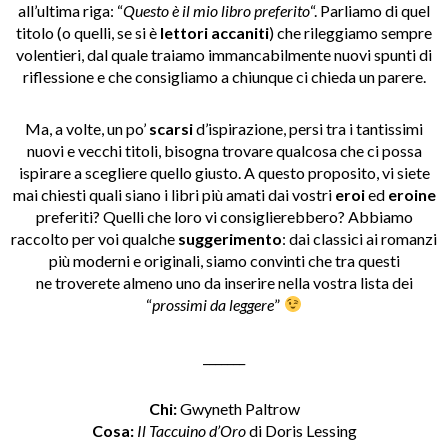
all’ultima riga: “
Questo è il mio libro preferito
“. Parliamo di quel
titolo (o quelli, se si è
lettori accaniti
) che rileggiamo sempre
volentieri, dal quale traiamo immancabilmente nuovi spunti di
riflessione e che consigliamo a chiunque ci chieda un parere.
Ma, a volte, un po’
scarsi
d’ispirazione, persi tra i tantissimi
nuovi e vecchi titoli, bisogna trovare qualcosa che ci possa
ispirare a scegliere quello giusto. A questo proposito, vi siete
mai chiesti quali siano i libri più amati dai vostri
eroi
ed
eroine
preferiti? Quelli che loro vi consiglierebbero? Abbiamo
raccolto per voi qualche
suggerimento
: dai classici ai romanzi
più moderni e originali, siamo convinti che tra questi
ne troverete almeno uno da inserire nella vostra lista dei
“
prossimi da leggere
”
_______
Chi:
Gwyneth Paltrow
Cosa:
Il Taccuino d’Oro
di Doris Lessing