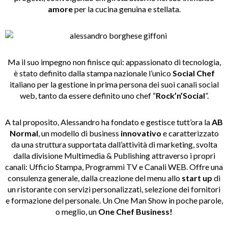
amore
per la cucina genuina e stellata.
Ma il suo impegno non finisce qui: appassionato di tecnologia,
è stato definito dalla stampa nazionale l’unico
S
ocial
Chef
italiano per la gestione in prima persona dei suoi canali social
web, tanto da essere definito uno chef “
R
ock
’n’S
ocial
”.
A tal proposito, Alessandro ha fondato e gestisce tutt’ora la
AB
Normal
, un modello di business
innovativo
e caratterizzato
da una struttura supportata dall’attività di marketing, svolta
dalla divisione Multimedia & Publishing attraverso i propri
canali: Ufficio Stampa, Programmi TV e Canali WEB. Offre una
consulenza generale, dalla creazione del menu allo
start up
di
un ristorante con servizi personalizzati, selezione dei fornitori
e formazione del personale. Un One Man Show in poche parole,
o meglio, un
One Chef B
usiness!