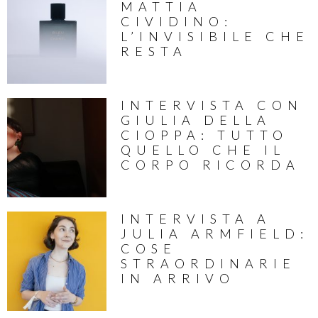
MATTIA
CIVIDINO:
L’INVISIBILE CHE
RESTA
INTERVISTA CON
GIULIA DELLA
CIOPPA: TUTTO
QUELLO CHE IL
CORPO RICORDA
INTERVISTA A
JULIA ARMFIELD:
COSE
STRAORDINARIE
IN ARRIVO