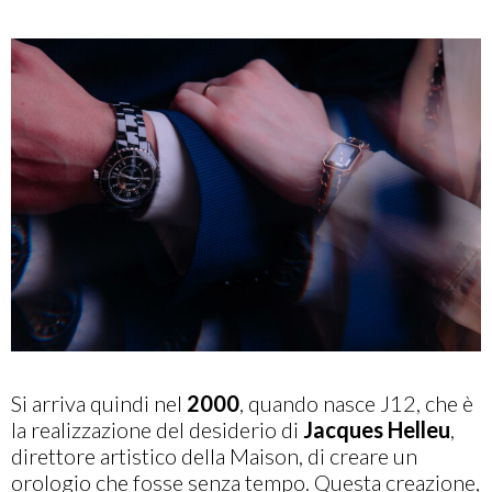
Si arriva quindi nel
2000
, quando nasce J12, che è
la realizzazione del desiderio di
Jacques Helleu
,
direttore artistico della Maison, di creare un
orologio che fosse senza tempo. Questa creazione,