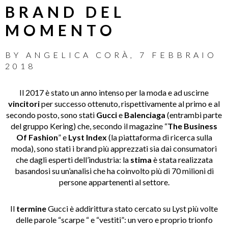
BRAND DEL
MOMENTO
BY
ANGELICA CORÀ
,
7 FEBBRAIO
2018
Il 2017 è stato un anno intenso per la moda e ad uscirne
vincitori
per successo ottenuto, rispettivamente al primo e al
secondo posto, sono stati
Gucci
e
Balenciaga
(entrambi parte
del gruppo Kering) che, secondo il magazine “
The Business
Of Fashion
” e
Lyst Index
(la piattaforma di ricerca sulla
moda), sono stati i brand più apprezzati sia dai consumatori
che dagli esperti dell’industria: la
stima
è stata realizzata
basandosi su un’analisi che ha coinvolto più di 70 milioni di
persone appartenenti al settore.
Il
termine
Gucci è addirittura stato cercato su Lyst più volte
delle parole “scarpe “ e “vestiti”: un vero e proprio trionfo