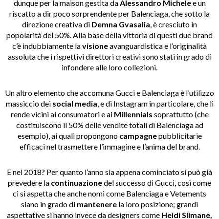
dunque per la maison gestita da
Alessandro Michele
e un
riscatto a dir poco sorprendente per Balenciaga, che sotto la
direzione creativa di
Demna Gvasalia
, è cresciuto in
popolarità del 50%. Alla base della vittoria di questi due brand
c’è indubbiamente la
visione
avanguardistica e l’originalità
assoluta che i rispettivi direttori creativi sono stati in grado di
infondere alle loro collezioni.
Un altro elemento che accomuna Gucci e Balenciaga è l’utilizzo
massiccio dei
social media
, e di Instagram in particolare, che li
rende vicini ai consumatori e ai
Millennials
soprattutto (che
costituiscono il 50% delle vendite totali di Balenciaga ad
esempio), ai quali propongono
campagne
pubblicitarie
efficaci nel trasmettere l’immagine e l’anima del brand.
E nel 2018? Per quanto l’anno sia appena cominciato si può già
prevedere la
continuazione
del successo di Gucci, così come
ci si aspetta che anche nomi come Balenciaga e Vetements
siano in grado di
mantenere
la loro posizione; grandi
aspettative si hanno invece da designers come
Heidi Slimane,