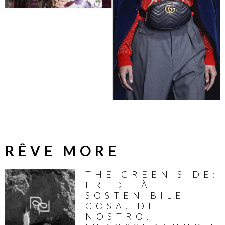
RÊVE MORE
THE GREEN SIDE:
EREDITÀ
SOSTENIBILE –
COSA, DI
NOSTRO,