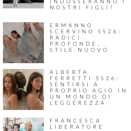
INDOSSERANNO I
NOSTRI FIGLI?
ERMANNO
SCERVINO SS26:
RADICI
PROFONDE,
STILE NUOVO
ALBERTA
FERRETTI SS26:
SENTIRSI A
PROPRIO AGIO IN
UN MONDO DI
LEGGEREZZA
FRANCESCA
LIBERATORE