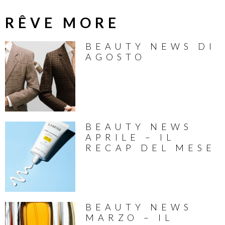
RÊVE MORE
BEAUTY NEWS DI
AGOSTO
BEAUTY NEWS
APRILE – IL
RECAP DEL MESE
BEAUTY NEWS
MARZO – IL