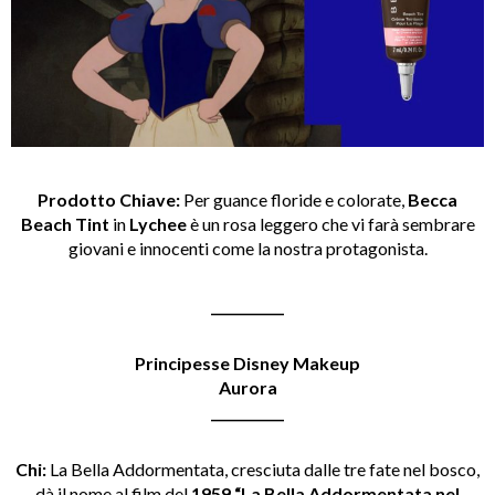
Prodotto Chiave:
Per guance floride e colorate,
Becca
Beach Tint
in
Lychee
è un rosa leggero che vi farà sembrare
giovani e innocenti come la nostra protagonista.
___________
Principesse Disney Makeup
Aurora
___________
Chi:
La Bella Addormentata, cresciuta dalle tre fate nel bosco,
dà il nome al film del
1959 “La Bella Addormentata nel