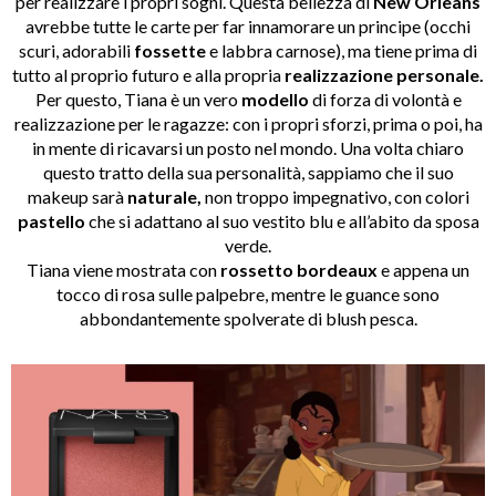
per realizzare i propri sogni. Questa bellezza di
New Orleans
avrebbe tutte le carte per far innamorare un principe (occhi
scuri, adorabili
fossette
e labbra carnose), ma tiene prima di
tutto al proprio futuro e alla propria
realizzazione personale.
Per questo, Tiana è un vero
modello
di forza di volontà e
realizzazione per le ragazze: con i propri sforzi, prima o poi, ha
in mente di ricavarsi un posto nel mondo. Una volta chiaro
questo tratto della sua personalità, sappiamo che il suo
makeup sarà
naturale,
non troppo impegnativo, con colori
pastello
che si adattano al suo vestito blu e all’abito da sposa
verde.
Tiana viene mostrata con
rossetto bordeaux
e appena un
tocco di rosa sulle palpebre, mentre le guance sono
abbondantemente spolverate di blush pesca.