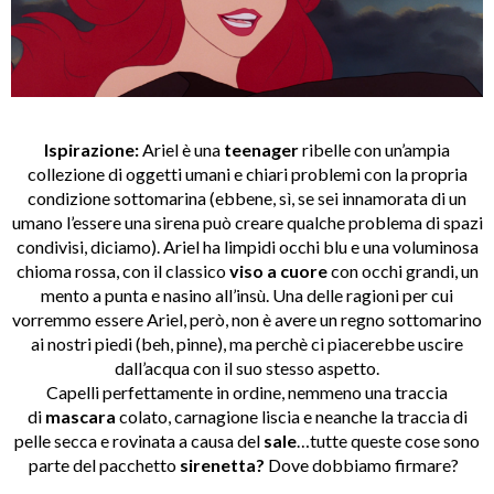
Ispirazione:
Ariel è una
teenager
ribelle con un’ampia
collezione di oggetti umani e chiari problemi con la propria
condizione sottomarina (ebbene, sì, se sei innamorata di un
umano l’essere una sirena può creare qualche problema di spazi
condivisi, diciamo). Ariel ha limpidi occhi blu e una voluminosa
chioma rossa, con il classico
viso
a cuore
con occhi grandi, un
mento a punta e nasino all’insù. Una delle ragioni per cui
vorremmo essere Ariel, però, non è avere un regno sottomarino
ai nostri piedi (beh, pinne), ma perchè ci piacerebbe uscire
dall’acqua con il suo stesso aspetto.
Capelli perfettamente in ordine, nemmeno una traccia
di
mascara
colato, carnagione liscia e neanche la traccia di
pelle secca e rovinata a causa del
sale
…tutte queste cose sono
parte del pacchetto
sirenetta?
Dove dobbiamo firmare?