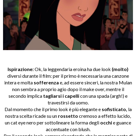
Ispirazione:
Ok, la leggendaria eroina ha due look
(molto)
diversi durante il film: per il primo è necessaria una canzone
intera e molta
sofferenza
e, ad essere sinceri, la nostra Mulan
non sembra a proprio agio dopo il make over, mentre il
secondo implica
tagliarsi
i capelli
con una spada (argh!) e
travestirsi da uomo.
Dal momento che il primo look è più elegante e
sofisticato,
la
nostra scelta ricade su un
rossetto
cremoso a effetto lucido,
un cat eye nero per sottolineare la forma degli
occhi
e guance
accentuate con blush.
Per il secondo look, sempre ricordando che la maggior parte di