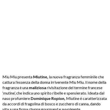
Miu Miu presenta
Miutine,
la nuova fragranza femminile che
cattura l’essenza della donna irriverente Miu Miu. Il nome della
fragranza è una
maliziosa
rivisitazione del termine francese
‘mutine’, che indica uno spirito ribelle e spensierato. Ideata dal
naso profumiere
Dominique Ropion,
Miutine è caratterizzata
da accordi di fragolina di bosco e zucchero di canna, dando
vita a una firma chypre gourmand e avvolgente.