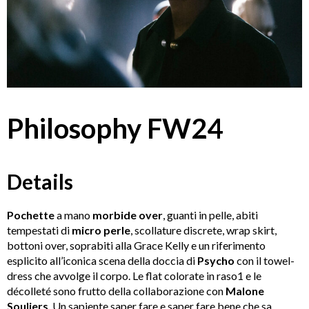
Philosophy FW24
Details
Pochette
a mano
morbide
over
, guanti in pelle, abiti
tempestati di
micro perle
, scollature discrete, wrap skirt,
bottoni over, soprabiti alla Grace Kelly e un riferimento
esplicito all’iconica scena della doccia di
Psycho
con il towel-
dress che avvolge il corpo. Le flat colorate in raso1 e le
décolleté sono frutto della collaborazione con
Malone
Souliers
. Un sapiente saper fare e saper fare bene che sa