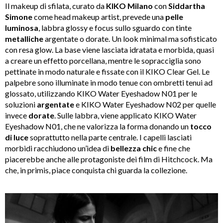
Il makeup di sfilata, curato da
KIKO Milano
con
Siddartha
Simone
come head makeup artist, prevede una
pelle
luminosa
, labbra glossy e focus sullo sguardo con tinte
metalliche
argentate o dorate. Un look minimal ma sofisticato
con resa glow. La base viene lasciata idratata e morbida, quasi
a creare un effetto porcellana, mentre le sopracciglia sono
pettinate in modo naturale e fissate con il KIKO Clear Gel. Le
palpebre sono illuminate in modo tenue con ombretti tenui ad
glossato, utilizzando KIKO Water Eyeshadow N01 per le
soluzioni
argentate
e KIKO Water Eyeshadow N02 per quelle
invece
dorate
. Sulle labbra, viene applicato KIKO Water
Eyeshadow N01, che ne valorizza la forma donando un
tocco
di luce
soprattutto nella parte centrale. I capelli lasciati
morbidi racchiudono un’idea di
bellezza chic
e fine che
piacerebbe anche alle protagoniste dei film di Hitchcock. Ma
che, in primis, piace conquista chi guarda la collezione.