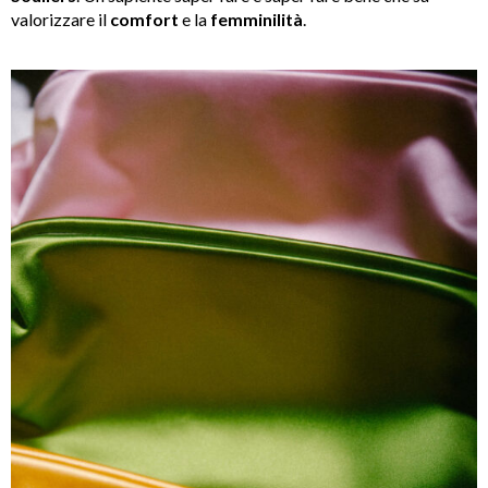
valorizzare il
comfort
e la
femminilità
.