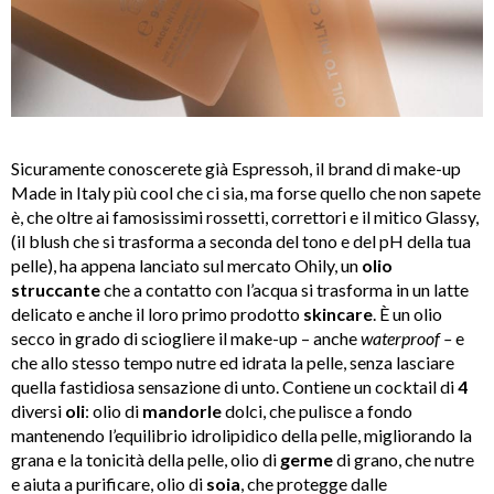
Sicuramente conoscerete già Espressoh, il brand di make-up
Made in Italy più cool che ci sia, ma forse quello che non sapete
è, che oltre ai famosissimi rossetti, correttori e il mitico Glassy,
(il blush che si trasforma a seconda del tono e del pH della tua
pelle), ha appena lanciato sul mercato Ohily, un
olio
struccante
che a contatto con l’acqua si trasforma in un latte
delicato e anche il loro primo prodotto
skincare
. È un olio
secco in grado di sciogliere il make-up – anche
waterproof –
e
che allo stesso tempo nutre ed idrata la pelle, senza lasciare
quella fastidiosa sensazione di unto. Contiene un cocktail di
4
diversi
oli
: olio di
mandorle
dolci, che pulisce a fondo
mantenendo l’equilibrio idrolipidico della pelle, migliorando la
grana e la tonicità della pelle, olio di
germe
di grano, che nutre
e aiuta a purificare, olio di
soia
, che protegge dalle