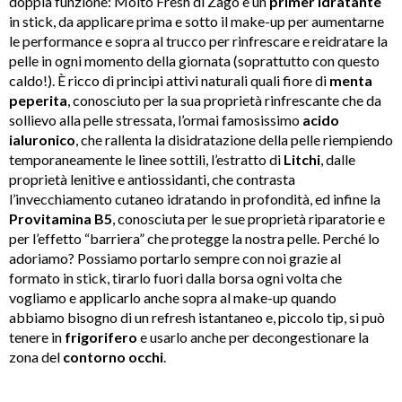
doppia funzione: Molto Fresh di Zago è un
primer
idratante
in stick, da applicare prima e sotto il make-up per aumentarne
le performance e sopra al trucco per rinfrescare e reidratare la
pelle in ogni momento della giornata (soprattutto con questo
caldo!). È ricco di principi attivi naturali quali fiore di
menta
peperita
, conosciuto per la sua proprietà rinfrescante che da
sollievo alla pelle stressata, l’ormai famosissimo
acido
ialuronico
, che rallenta la disidratazione della pelle riempiendo
temporaneamente le linee sottili, l’estratto di
Litchi
, dalle
proprietà lenitive e antiossidanti, che contrasta
l’invecchiamento cutaneo idratando in profondità, ed infine la
Provitamina B5
, conosciuta per le sue proprietà riparatorie e
per l’effetto “barriera” che protegge la nostra pelle. Perché lo
adoriamo? Possiamo portarlo sempre con noi grazie al
formato in stick, tirarlo fuori dalla borsa ogni volta che
vogliamo e applicarlo anche sopra al make-up quando
abbiamo bisogno di un refresh istantaneo e, piccolo tip, si può
tenere in
frigorifero
e usarlo anche per decongestionare la
zona del
contorno
occhi
.