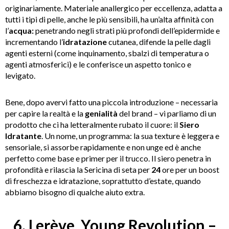
originariamente. Materiale anallergico per eccellenza, adatta a
tutti i tipi di pelle, anche le più sensibili, ha un’alta affinità con
l’
acqua:
penetrando negli strati più profondi dell’epidermide e
incrementando l’
idratazione
cutanea, difende la pelle dagli
agenti esterni (come inquinamento, sbalzi di temperatura o
agenti atmosferici) e le conferisce un aspetto tonico e
levigato.
Bene, dopo avervi fatto una piccola introduzione – necessaria
per capire la realtà e la
genialità
del brand – vi parliamo di un
prodotto che ci ha letteralmente rubato il cuore: il
Siero
Idratante
. Un nome, un programma: la sua texture è leggera e
sensoriale, si assorbe rapidamente e non unge ed è anche
perfetto come base e primer per il trucco. Il siero penetra in
profondità e rilascia la Sericina di seta per
24
ore per un boost
di freschezza e idratazione, soprattutto d’estate, quando
abbiamo bisogno di qualche aiuto extra.
6. Lerève, Young Revolution –