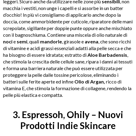
leggeri. Sicuro anche da utilizzare nelle zone più
sensibili
, non
macchia i vestiti, non unge i capelli e si assorbe in un batter
d’occhio! In più vi consigliamo di applicarlo anche dopo la
doccia, come ammorbidente per cuticole, riparatore delle mani
screpolate, sigillante per doppie punte oppure anche mischiato
con il bagnoschiuma. Contiene una miscela di olio naturale di
noci
e
semi
, quali
mandorle
, girasole e
avena
, che sono
ricchi
di vitamine e acidi grassi essenziali adatti alla pelle secca e che
ha bisogno di essere idratata; estratto di
Aloe Barbadensis
,
che
stimola la crescita delle cellule sane, ripara i danni ai tessuti
e forma una barriera naturale che può essere utilizzata per
proteggere la pelle dalle tossine pericolose, eliminando i
batteri sulle ferite aperte ed infine
Olio di Argan,
ricco di
vitamina E, che stimola la formazione di collagene, rendendo la
pelle più elastica e compatta.
3. Espressoh, Ohily – Nuovi
Prodotti Indie Skincare