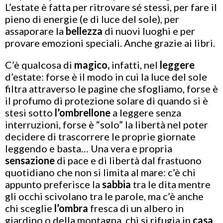
L’estate è fatta per ritrovare sé stessi, per fare il
pieno di energie (e di luce del sole), per
assaporare la
bellezza
di nuovi luoghi e per
provare emozioni speciali. Anche grazie ai libri.
C’è qualcosa di
magico,
infatti, nel
leggere
d’estate: forse è il modo in cui la luce del sole
filtra attraverso le pagine che sfogliamo, forse è
il profumo di protezione solare di quando si è
stesi sotto
l’ombrellone
a leggere senza
interruzioni, forse è “solo” la libertà nel poter
decidere di trascorrere le proprie giornate
leggendo e basta… Una vera e propria
sensazione
di pace e di libertà dal frastuono
quotidiano che non si limita al mare: c’è chi
appunto preferisce la
sabbia
tra le dita mentre
gli occhi scivolano tra le parole, ma c’è anche
chi sceglie
l’ombra
fresca di un albero in
giardino o della montagna, chi si rifugia in
casa