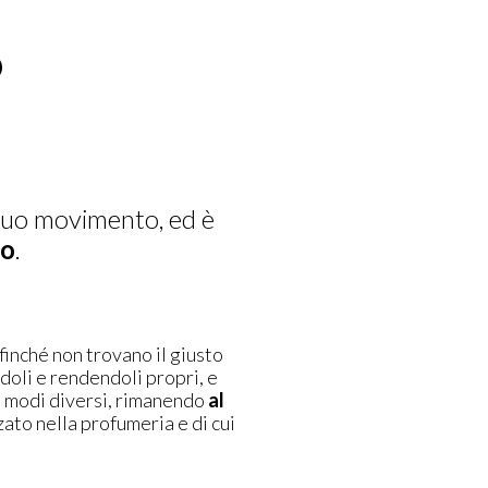
D
inuo movimento, ed è
po
.
finché non trovano il giusto
ndoli e rendendoli propri, e
le modi diversi, rimanendo
al
zato nella profumeria e di cui