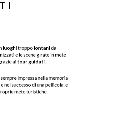
TI
in
luoghi
troppo
lontani
da
nizzati e le scene girate in mete
razie ai
tour guidati
.
rrà sempre impressa nella memoria
e nel successo di una pellicola, e
roprie mete turistiche.