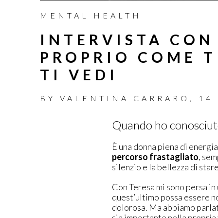
MENTAL HEALTH
INTERVISTA CON
PROPRIO COME T
TI VEDI
BY
VALENTINA CARRARO
,
14
Quando ho conosciuto T
È una donna piena di energia
percorso frastagliato
, sem
silenzio e la bellezza di star
Con Teresa mi sono persa in u
quest’ultimo possa essere no
dolorosa. Ma abbiamo parlato
sia importante nella propria 