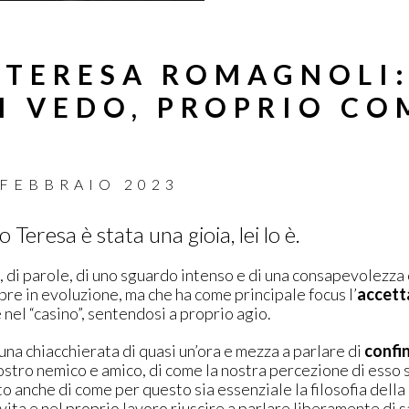
 TERESA ROMAGNOLI
I VEDO, PROPRIO CO
 FEBBRAIO 2023
eresa è stata una gioia, lei lo è.
, di parole, di uno sguardo intenso e di una consapevolezza
pre in evoluzione, ma che ha come principale focus l’
accett
e nel “casino”, sentendosi a proprio agio.
na chiacchierata di quasi un’ora e mezza a parlare di
confin
stro nemico e amico, di come la nostra percezione di esso si
 anche di come per questo sia essenziale la filosofia della
vita e nel proprio lavoro riuscire a parlare liberamente di 