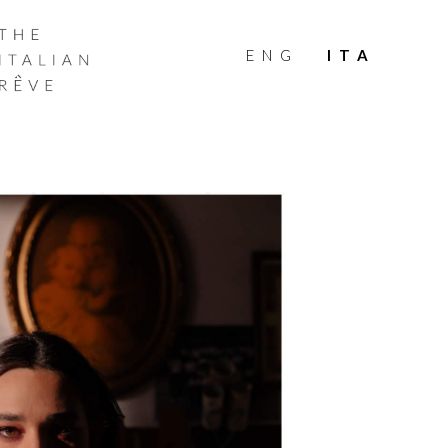
THE
ITALIAN
ENG
ITA
RÊVE