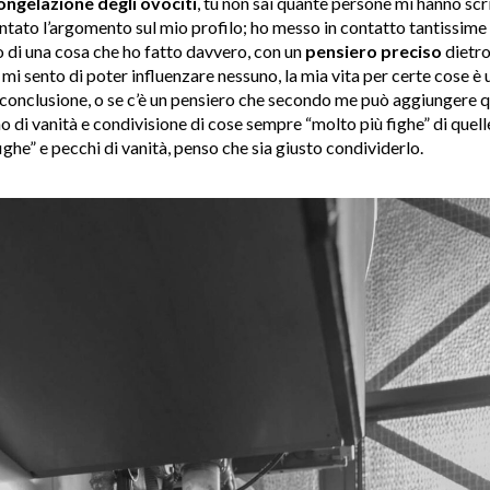
ongelazione degli ovociti
, tu non sai quante persone mi hanno scri
tato l’argomento sul mio profilo; ho messo in contatto tantissime
di una cosa che ho fatto davvero, con un
pensiero preciso
dietro
i sento di poter influenzare nessuno, la mia vita per certe cose è u
 conclusione, o se c’è un pensiero che secondo me può aggiungere q
o di vanità e condivisione di cose sempre “molto più fighe” di quelle
ighe” e pecchi di vanità, penso che sia giusto condividerlo.