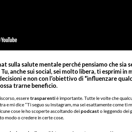
at sulla salute mentale perché pensiamo che sia 
Tu, anche sui social, sei molto libera, ti esprimi in 
decisioni e non con l’obiettivo di “influenzare qua
possa trarne beneficio.
discorso, essere
trasparenti
è importante. Tutte le volte che qualcu
tra e mi dice “Ti seguo su Instagram, ma sei esattamente come ti mos
 alcune cose le ho scoperte ascoltando dei
podcast
o leggendo dei
rto modo o credere in certe cose.