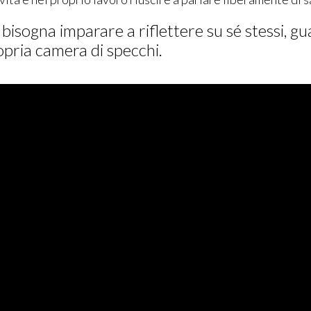
te bisogna imparare a riflettere su sé stessi, 
opria camera di specchi.