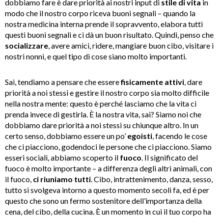
dobbiamo fare è dare priorità ai nostri input di
stile di vita
in
modo che il nostro corpo riceva buoni segnali – quando la
nostra medicina interna prende il sopravvento, elabora tutti
questi buoni segnali e ci dà un buon risultato. Quindi, penso che
socializzare
, avere amici, ridere, mangiare buon cibo, visitare i
nostri nonni, e quel tipo di cose siano molto importanti.
Sai, tendiamo a pensare che essere
fisicamente attivi
, dare
priorità a noi stessi e gestire il nostro corpo sia molto difficile
nella nostra mente: questo è perché lasciamo che la vita ci
prenda invece di gestirla. È la nostra vita, sai? Siamo noi che
dobbiamo dare priorità a noi stessi su chiunque altro. In un
certo senso, dobbiamo essere un po’
egoisti
, facendo le cose
che ci piacciono, godendoci le persone che ci piacciono. Siamo
esseri sociali, abbiamo scoperto il
fuoco
. Il significato del
fuoco è molto importante – a differenza degli altri animali, con
il fuoco,
ci riuniamo tutti
. Cibo, intrattenimento, danza, sesso,
tutto si svolgeva intorno a questo momento secoli fa, ed è per
questo che sono un fermo sostenitore dell’importanza della
cena, del cibo, della cucina. È un momento in cui il tuo corpo ha