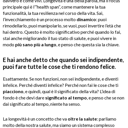
davvero è come vivi. Longevità è una bella parola, ma il focus
principale qui è l’”health span”, come mantenere la tua
funzionalità, la tua resilienza nel corso della vita. Sai,
l’invecchiamento è un processo molto
dinamico
: puoi
rimodellarlo, puoi manipolarlo, se vuoi, puoi invertire l’età che
hai dentro. Questo è molto significativo perché quando lo fai,
stai anche migliorando il tuo stato di salute, e puoi vivere in
modo
più sano più a lungo
, e penso che questa sia la chiave.
E hai anche detto che quando sei indipendente,
puoi fare tutte le cose che ti rendono felice.
Esattamente. Se non funzioni, non sei indipendente, e diventi
infelice. Perché diventi infelice? Perché non fai le cose che ti
piacciono
, e quindi, qual è il significato della vita? L’idea di
fondo è che devi dare
significato al tempo
, e penso che se non
dai significato al tempo, niente ha senso.
La longevità è un concetto che va
oltre la salute
: parliamo
molto della nostra salute, ma siamo un sistema complesso