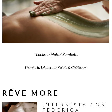
Thanks to
Maicol Zambotti
.
Thanks to
L’Albereta Relais & Châteaux
.
RÊVE MORE
INTERVISTA CON
FEDERICA