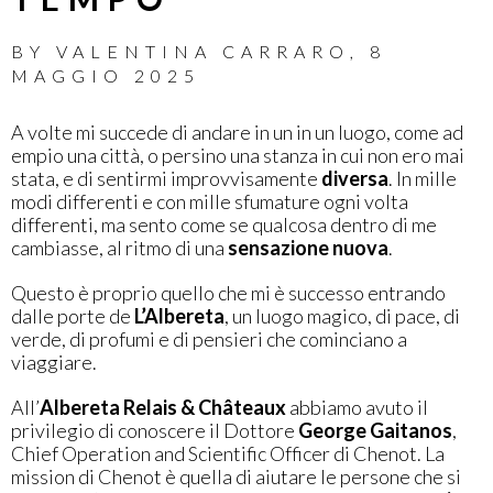
BY
VALENTINA CARRARO
,
8
MAGGIO 2025
A volte mi succede di andare in un in un luogo, come ad
empio una città, o persino una stanza in cui non ero mai
stata, e di sentirmi improvvisamente
diversa
. In mille
modi differenti e con mille sfumature ogni volta
differenti, ma sento come se qualcosa dentro di me
cambiasse, al ritmo di una
sensazione nuova
.
Questo è proprio quello che mi è successo entrando
dalle porte de
L’Albereta
, un luogo magico, di pace, di
verde, di profumi e di pensieri che cominciano a
viaggiare.
All’
Albereta Relais & Châteaux
abbiamo avuto il
privilegio di conoscere il Dottore
George Gaitanos
,
Chief Operation and Scientific Officer di Chenot. La
mission di Chenot è quella di aiutare le persone che si