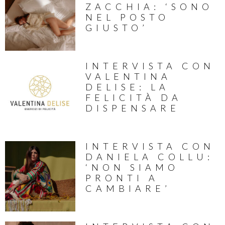
ZACCHIA: ‘SONO
NEL POSTO
GIUSTO’
INTERVISTA CON
VALENTINA
DELISE: LA
FELICITÀ DA
DISPENSARE
INTERVISTA CON
DANIELA COLLU:
‘NON SIAMO
PRONTI A
CAMBIARE’