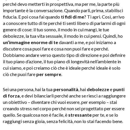
perché devo metterti in prospettiva, ma per me, la parte più
importante è la conversazione. Quando parli, prima, stabilisci
fiducia. E poi cosa fai quando
ti fidi di me
? Ti apri. Così, arrivo
a conoscere tutto di te perché ti senti libero di parlarmi di ogni
genere di cose: il tuo sonno, il modo in cui mangi, le tue
debolezze, la tua vita sessuale, il modo in cui pensi. Quindi, ho
un’immagine enorme di te
davanti a me, e poi iniziamo a
discutere cosa puoi fare e cosa non puoi fare e perché.
Dobbiamo andare verso questo tipo di direzione e poi definire
il tuo piano d’azione, il tuo piano di longevità nell’ambiente in
cui siamo, e poi creiamo ciò che è ideale perché ideale è solo
ciò che puoi fare
per sempre
.
Sei una persona, hai la tua
personalità
, hai
debolezze
e
punti
di forza
, e devi bilanciarli perché anche se riesci a raggiungere
un obiettivo – diventare chi vuoi essere, per esempio – stai
creando stress nel corpo perché non sei progettato per essere
quello. Se qualcosa non è facile, è
stressante
per te, e se lo
raggiungi senza gioia, senza felicità, non lo stai facendo bene.