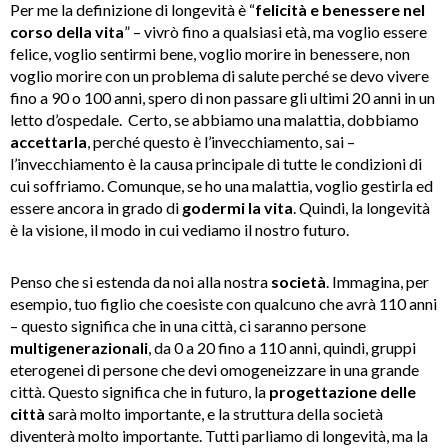
Per me la definizione di longevità è “
felicità e benessere nel
corso della vita
” – vivrò fino a qualsiasi età, ma voglio essere
felice, voglio sentirmi bene, voglio morire in benessere, non
voglio morire con un problema di salute perché se devo vivere
fino a 90 o 100 anni, spero di non passare gli ultimi 20 anni in un
letto d’ospedale. Certo, se abbiamo una malattia, dobbiamo
accettarla
, perché questo è l’invecchiamento, sai –
l’invecchiamento è la causa principale di tutte le condizioni di
cui soffriamo. Comunque, se ho una malattia, voglio gestirla ed
essere ancora in grado di
godermi la vita
. Quindi, la longevità
è la visione, il modo in cui vediamo il nostro futuro.
Penso che si estenda da noi alla nostra
società
. Immagina, per
esempio, tuo figlio che coesiste con qualcuno che avrà 110 anni
– questo significa che in una città, ci saranno persone
multigenerazionali
, da 0 a 20 fino a 110 anni, quindi, gruppi
eterogenei di persone che devi omogeneizzare in una grande
città. Questo significa che in futuro, la
progettazione delle
città
sarà molto importante, e la struttura della società
diventerà molto importante. Tutti parliamo di longevità, ma la