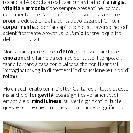
recano all’Albereta a realizzare una vita in cui
energia
,
vitalità
e
armonia
siano sempre presenti nel corpo,
nella mente e nell’anima di ogni persona. Una vera e
propria educazione alla consapevolezza dell’unicum
corpo-mente
, e per far capire come, attraverso metodi
scientificamente provati, si può migliorare la qualità
della propria vita.
Non si parla però solo di
detox
, qui ci sono anche le
emozioni
, che fanno da cornice per tutto il tempo, e ti
fanno tornare a casa con qualcosa che non ti saresti
immaginato: voglia di mettersi in discussione (e un po’ di
relax
).
Ho chiacchierato con il Dottor Gaitanos di tutto questo
ma anche di
longevità
, cosa significa veramente, di
empatia e di
mindfulness
, sui veri significati di tutte
queste parole che hanno assunto un nuovo significato.