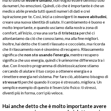
ma io sono un
essere umano
, non voglio essere definito solo
da numeri, ho emozioni. Quindi, ciò che è importante è che un
medico abile prenda tutti questi numeri di dati e crei
ispirazione per te. Così, inizi a coinvolgerti in
nuove
abitudini
,
creare una nuova identità di salute. Il cambiamento è buono e
molto importante, e quando usciamo dalla nostra zona di
comfort, all’inizio, crea una sorta di
tristezza
perché ci
allontaniamo da ciò che conosciamo, ma alla fine migliori.
Inoltre, hai detto che ti senti rilassato e coccolato, ma ricorda
che il rilassamento non è sinonimo di recupero. Rilassamento
significa che
non sto usando l’energia
, mentre recupero
significa che uso energia, quindi c’è un’enorme differenza tra i
due. Con il nostro programma di disintossicazione stiamo
cercando di aiutare il tuo corpo a ottenere energia e a
rimettere energia nel sistema. Per fare ciò, abbiamo bisogno di
stressarti
perché quando il corpo è stressato, migliora. Un
semplice esempio di questo è l’esercizio fisico: ti stressi,
diventi più in forma, corri più veloce.
Hai anche detto che è molto importante avere