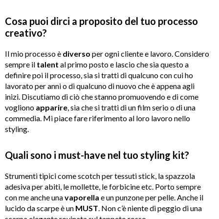
Cosa puoi dirci a proposito del tuo processo
creativo?
Il mio processo è
diverso
per ogni cliente e lavoro. Considero
sempre il
talent
al primo posto e lascio che sia questo a
definire poi il processo, sia si tratti di qualcuno con cui ho
lavorato per anni o di qualcuno di nuovo che è appena agli
inizi. Discutiamo di ciò che stanno promuovendo e di come
vogliono
apparire
, sia che si tratti di un film serio o di una
commedia. Mi piace fare riferimento al loro lavoro nello
styling.
Quali sono i must-have nel tuo styling kit?
Strumenti tipici come scotch per tessuti stick, la spazzola
adesiva per abiti, le mollette, le forbicine etc. Porto sempre
con me anche una
vaporella
e un punzone per pelle. Anche il
lucido da scarpe è un
MUST
. Non c’è niente di peggio di una
scarpa elegante rovinata sul tappeto rosso.