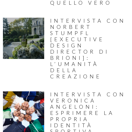
QUELLO VERO
INTERVISTA CON
NORBERT
STUMPFL
[EXECUTIVE
DESIGN
DIRECTOR DI
BRIONI]:
L’UMANITÀ
DELLA
CREAZIONE
INTERVISTA CON
VERONICA
ANGELONI:
ESPRIMERE LA
PROPRIA
IDENTITÀ
SPORTIVA