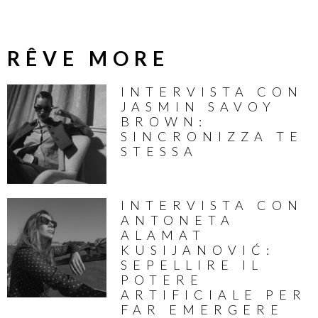
RÊVE MORE
INTERVISTA CON
JASMIN SAVOY
BROWN:
SINCRONIZZA TE
STESSA
INTERVISTA CON
ANTONETA
ALAMAT
KUSIJANOVIĆ:
SEPELLIRE IL
POTERE
ARTIFICIALE PER
FAR EMERGERE