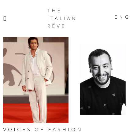
THE
ITALIAN
ENG
RÊVE
VOICES OF FASHION