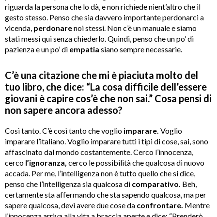
riguarda la persona che lo dà, e non richiede nient’altro che il
gesto stesso.
Penso che sia davvero importante perdonarci a
vicenda,
perdonare
noi stessi. Non c’è un manuale e siamo
stati messi qui senza chiederlo. Quindi, penso che un po’ di
pazienza e un po’ di
empatia
siano sempre necessarie.
C’è una citazione che mi è piaciuta molto del
tuo libro, che dice: “La cosa difficile dell’essere
giovani è capire cos’è che non sai.” Cosa pensi di
non sapere ancora adesso?
Così tanto. C’è così tanto che voglio
imparare.
Voglio
imparare l’italiano. Voglio imparare tutti i tipi di cose, sai, sono
affascinato dal mondo costantemente.
Cerco l’innocenza,
cerco
l’ignoranza,
cerco le possibilità che qualcosa di nuovo
accada. Per me, l’intelligenza non è tutto quello che si dice,
penso che l’intelligenza sia qualcosa di
comparativo.
Beh,
certamente sta affermando che sta sapendo qualcosa, ma per
sapere qualcosa, devi avere due cose da
confrontare.
Mentre
l’innocenza arriva alla vita a braccia aperte e dice: “Prenderò