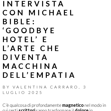
INTERVISTA
CON MICHAEL
BIBLE:
‘GOODBYE
HOTEL’ E
L’ARTE CHE
DIVENTA
MACCHINA
DELL’EMPATIA
BY
VALENTINA CARRARO
,
3
LUGLIO 2025
C’è qualcosa di profondamente
magnetico
nel modo in
cui certi
scrittori
sanno trasformare il
dolore
in