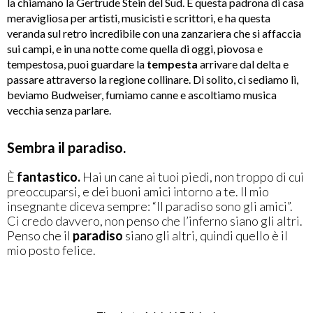
la chiamano la Gertrude Stein del Sud. È questa padrona di casa
meravigliosa per artisti, musicisti e scrittori, e ha questa
veranda sul retro incredibile con una zanzariera che si affaccia
sui campi, e in una notte come quella di oggi, piovosa e
tempestosa, puoi guardare la
tempesta
arrivare dal delta e
passare attraverso la regione collinare. Di solito, ci sediamo lì,
beviamo Budweiser, fumiamo canne e ascoltiamo musica
vecchia senza parlare.
Sembra il paradiso.
È
fantastico.
Hai un cane ai tuoi piedi, non troppo di cui
preoccuparsi, e dei buoni amici intorno a te. Il mio
insegnante diceva sempre: “Il paradiso sono gli amici”.
Ci credo davvero, non penso che l’inferno siano gli altri.
Penso che il
paradiso
siano gli altri, quindi quello è il
mio posto felice.