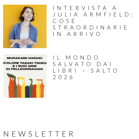
INTERVISTA A
JULIA ARMFIELD:
COSE
STRAORDINARIE
IN ARRIVO
IL MONDO
SALVATO DAI
LIBRI – SALTO
2026
NEWSLETTER