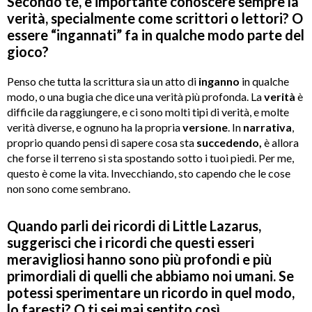
Secondo te, è importante conoscere sempre la
verità, specialmente come scrittori o lettori? O
essere “ingannati” fa in qualche modo parte del
gioco?
Penso che tutta la scrittura sia un atto di
inganno
in qualche
modo, o una bugia che dice una verità più profonda. La
verità
è
difficile da raggiungere, e ci sono molti tipi di verità, e molte
verità diverse, e ognuno ha la propria
versione
. In
narrativa
,
proprio quando pensi di sapere cosa sta
succedendo,
è allora
che forse il terreno si sta spostando sotto i tuoi piedi. Per me,
questo è come la vita. Invecchiando, sto capendo che le cose
non sono come sembrano.
Quando parli dei ricordi di Little Lazarus,
suggerisci che i ricordi che questi esseri
meravigliosi hanno sono più profondi e più
primordiali di quelli che abbiamo noi umani. Se
potessi sperimentare un ricordo in quel modo,
lo faresti? O ti sei mai sentito così