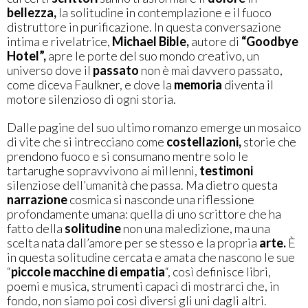
bellezza,
la solitudine in contemplazione e il fuoco
distruttore in purificazione. In questa conversazione
intima e rivelatrice,
Michael Bible,
autore di
“Goodbye
Hotel”,
apre le porte del suo mondo creativo, un
universo dove il
passato
non è mai davvero passato,
come diceva Faulkner, e dove la
memoria
diventa il
motore silenzioso di ogni storia.
Dalle pagine del suo ultimo romanzo emerge un mosaico
di vite che si intrecciano come
costellazioni,
storie che
prendono fuoco e si consumano mentre solo le
tartarughe sopravvivono ai millenni,
testimoni
silenziose dell’umanità che passa. Ma dietro questa
narrazione
cosmica si nasconde una riflessione
profondamente umana: quella di uno scrittore che ha
fatto della
solitudine
non una maledizione, ma una
scelta nata dall’amore per se stesso e la propria
arte.
È
in questa solitudine cercata e amata che nascono le sue
“
piccole macchine di empatia
“, così definisce libri,
poemi e musica, strumenti capaci di mostrarci che, in
fondo, non siamo poi così diversi gli uni dagli altri.