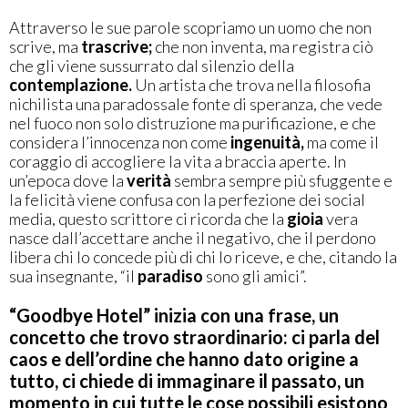
Attraverso le sue parole scopriamo un uomo che non
scrive, ma
trascrive;
che non inventa, ma registra ciò
che gli viene sussurrato dal silenzio della
contemplazione.
Un artista che trova nella filosofia
nichilista una paradossale fonte di speranza, che vede
nel fuoco non solo distruzione ma purificazione, e che
considera l’innocenza non come
ingenuità,
ma come il
coraggio di accogliere la vita a braccia aperte. In
un’epoca dove la
verità
sembra sempre più sfuggente e
la felicità viene confusa con la perfezione dei social
media, questo scrittore ci ricorda che la
gioia
vera
nasce dall’accettare anche il negativo, che il perdono
libera chi lo concede più di chi lo riceve, e che, citando la
sua insegnante, “il
paradiso
sono gli amici”.
“Goodbye Hotel” inizia con una frase, un
concetto che trovo straordinario: ci parla del
caos e dell’ordine che hanno dato origine a
tutto, ci chiede di immaginare il passato, un
momento in cui tutte le cose possibili esistono