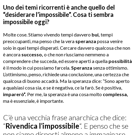
Uno dei temi ricorrenti è anche quello del
“desiderare l’impossibile”. Cosa ti sembra
impossibile oggi?
Molte cose. Stiamo vivendo tempi davvero
bui,
tempi
preoccupanti, ma penso che la vera
speranza
possa venire
solo in quei tempi disperati. Cercare davvero qualcosa che non
è ancora
successo,
o che non riusciamo nemmeno a
comprendere che succeda, ed essere aperti a quella
possibilità
è il modo in cui possiamo farcela.
Speranza
senza ottimismo.
L’ottimismo, penso, richiede una conclusione, una certezza che
qualcosa di buono accadrà. Ma la speranza dice: “Sono aperto
a qualsiasi cosa sia, e se è negativa, ce la farò. Se è positiva,
imparerò”.
Per me, la speranza è una cosa molto
complessa,
ma è essenziale, è importante.
C’è una vecchia frase anarchica che dice:
“
Rivendica l’impossibile
“. E penso che se
non siamo disposti almeno a immaginare