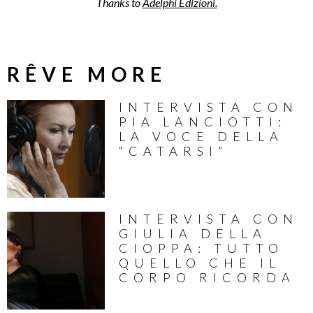
Thanks to
Adelphi Edizioni.
RÊVE MORE
INTERVISTA CON
PIA LANCIOTTI:
LA VOCE DELLA
“CATARSI”
INTERVISTA CON
GIULIA DELLA
CIOPPA: TUTTO
QUELLO CHE IL
CORPO RICORDA