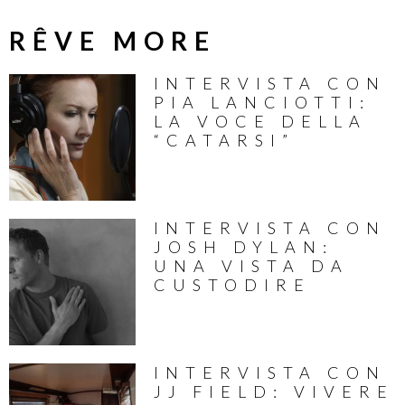
RÊVE MORE
INTERVISTA CON
PIA LANCIOTTI:
LA VOCE DELLA
“CATARSI”
INTERVISTA CON
JOSH DYLAN:
UNA VISTA DA
CUSTODIRE
INTERVISTA CON
JJ FIELD: VIVERE