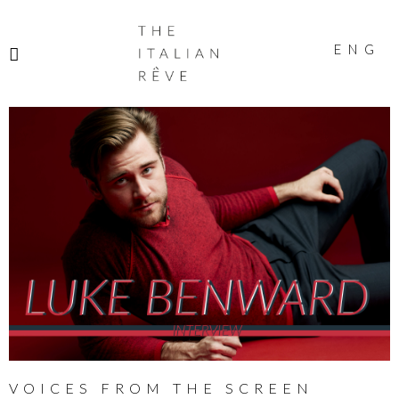
THE
ITALIAN
ENG
RÊVE
VOICES FROM THE SCREEN