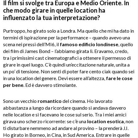
Il film si svolge tra Europa e Medio Oriente. In
che modo girare in quelle location ha
influenzato la tua interpretazione?
Purtroppo, ho girato solo a Londra. Ma quello che mi ha dato in
termini di ispirazione per la performance – quando avevo una
scena nei pressi dell’MI6, il
famoso edificio londinese
, quello
dei film di James Bond – l’abbiamo girata lì. Eravamo, credo,
tra i primissimi cast cinematografici a ottenere il permesso di
girare in quel luogo. C’è quindi un’eccitazione naturale, unita a
un po’ di tensione. Non senti di poter fare cento ciak quando sei
in una location del genere. Devi essere all’altezza,
fare le cose
per bene
. Ed è davvero stimolante.
Sono un vecchio
romantico
del cinema. Ho lavorato
abbastanza a lungo da ricordare quando si andava davvero
nelle location e si facevano le cose sul serio. Tra i miei amici
girava uno scherzo ricorrente: se c’è una
location esotica
, non
ti disturbare nemmeno ad andare al provino – la prenderà JJ.
Ho girato in Borneo, in Cina, in Sud America. Entrare in quelle