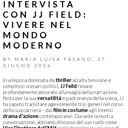
INTERVISTA
CON JJ FIELD:
VIVERE NEL
MONDO
MODERNO
BY
MARIA LUISA FASANO
,
17
GIUGNO 2026
In un’epoca dominata da
thriller
ad alta tensione e
complessi scenari politici,
JJ Feild
rimane
profondamente ancorato alla magia della narrazione.
Noto per la sua
versatilità
e padronanza della scena, JJ
ha saputo transitare agevolmente tra i generi nel corso
della sua carriera – dai
film in costume
agli intensi
drama d’azione
contemporanei. Durante la nostra
conversazione, abbiamo discusso del suo ruolo come
Vice Direttore dell’MI6
nell’adrenalinico universo di