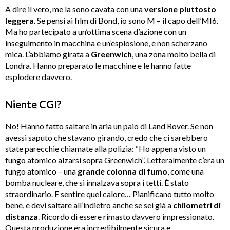
A dire il vero, me la sono cavata con una
versione piuttosto
leggera
. Se pensi ai film di Bond, io sono M – il capo dell’MI6.
Ma ho partecipato a un’ottima scena d’azione con un
inseguimento in macchina e un’esplosione, e non scherzano
mica. L’abbiamo girata a
Greenwich
, una zona molto bella di
Londra. Hanno preparato le macchine e le hanno fatte
esplodere davvero.
Niente CGI?
No! Hanno fatto saltare in aria un paio di Land Rover. Se non
avessi saputo che stavano girando, credo che ci sarebbero
state parecchie chiamate alla polizia: “Ho appena visto un
fungo atomico alzarsi sopra Greenwich”. Letteralmente c’era un
fungo atomico – una
grande colonna di fumo
, come una
bomba nucleare, che si innalzava sopra i tetti. È stato
straordinario. E sentire quel calore… Pianificano tutto molto
bene, e devi saltare all’indietro anche se sei già a
chilometri di
distanza
. Ricordo di essere rimasto davvero impressionato.
Questa produzione era incredibilmente sicura e