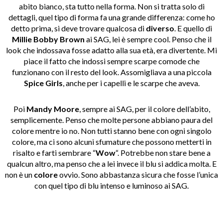
abito bianco, sta tutto nella forma. Non si tratta solo di
dettagli, quel tipo di forma fa una grande differenza: come ho
detto prima, si deve trovare qualcosa di
diverso
. E quello di
Millie Bobby Brown
ai SAG, lei è sempre cool. Penso che il
look che indossava fosse adatto alla sua età, era divertente. Mi
piace il fatto che indossi sempre scarpe comode che
funzionano con il resto del look. Assomigliava a una piccola
Spice Girls
, anche per i capelli e le scarpe che aveva.
Poi
Mandy Moore
, sempre ai SAG, per il colore dell’abito,
semplicemente. Penso che molte persone abbiano paura del
colore mentre io no. Non tutti stanno bene con ogni singolo
colore, ma ci sono alcuni sfumature che possono metterti in
risalto e farti sembrare “
Wow
“.
Potrebbe non stare bene a
qualcun altro, ma penso che a lei invece il blu si addica molta. E
non è un
colore
ovvio. Sono abbastanza sicura che fosse l’unica
con quel tipo di blu
intenso e luminoso
ai SAG.