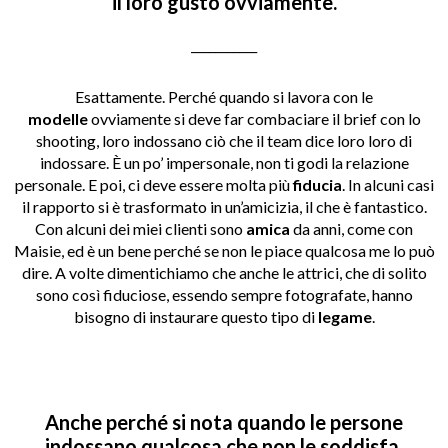
il loro gusto ovviamente.
___________
Esattamente. Perché quando si lavora con le
modelle
ovviamente si deve far combaciare il brief con lo
shooting, loro indossano ciò che il team dice loro loro di
indossare. È un po’ impersonale, non ti godi la relazione
personale. E poi, ci deve essere molta più
fiducia
. In alcuni casi
il rapporto si è trasformato in un’amicizia, il che è fantastico.
Con alcuni dei miei clienti sono
amica
da anni, come con
Maisie, ed è un bene perché se non le piace qualcosa me lo può
dire. A volte dimentichiamo che anche le attrici, che di solito
sono così fiduciose, essendo sempre fotografate, hanno
bisogno di instaurare questo tipo di
legame
.
Anche perché si nota quando le persone
indossano qualcosa che non le soddisfa.