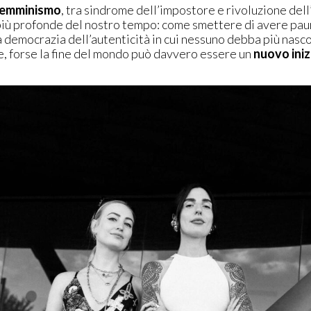
femminismo
, tra sindrome dell’impostore e rivoluzione dell
 più profonde del nostro tempo: come smettere di avere pau
 democrazia dell’autenticità in cui nessuno debba più nasco
, forse la fine del mondo può davvero essere un
nuovo iniz