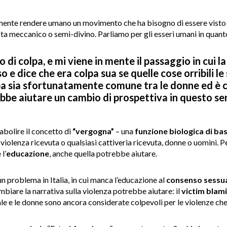
ente rendere umano un movimento che ha bisogno di essere visto
sta meccanico o semi-divino. Parliamo per gli esseri umani in quant
 di colpa, e mi viene in mente il passaggio in cui 
so e dice che era colpa sua se quelle cose orribili 
pa sia sfortunatamente comune tra le donne ed è co
be aiutare un cambio di prospettiva in questo sen
 abolire il concetto di
“vergogna”
– una
funzione biologica di ba
violenza ricevuta o qualsiasi cattiveria ricevuta, donne o uomini. 
l’
educazione
, anche quella potrebbe aiutare.
n problema in Italia, in cui manca l’educazione al
consenso sessu
mbiare la narrativa sulla violenza potrebbe aiutare: il
victim blam
ale e le donne sono ancora considerate colpevoli per le violenze ch