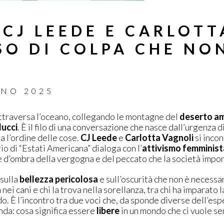
 CJ LEEDE E CARLOTT
SO DI COLPA CHE NO
GNO 2025
ttraversa l’oceano, collegando le montagne del
deserto a
ucci
. È il filo di una conversazione che nasce dall’urgenza d
a l’ordine delle cose.
CJ Leede
e
Carlotta Vagnoli
si incon
io di “Estati Americana” dialoga con l’
attivismo femminist
e d’ombra della vergogna e del peccato che la società impo
sulla
bellezza pericolosa
e sull’oscurità che non è necessa
 nei cani e chi la trova nella sorellanza, tra chi ha imparato 
o. È l’incontro tra due voci che, da sponde diverse dell’es
da: cosa significa essere
libere
in un mondo che ci vuole s