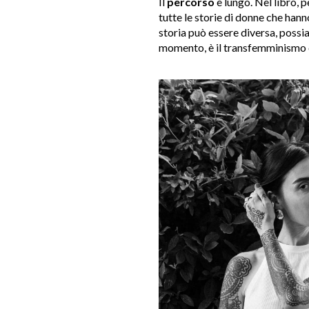
Il
percorso
è lungo. Nel libro, 
tutte le storie di donne che han
storia può essere diversa, possia
momento, è il transfemminismo c