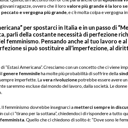
 giovani ragazze, ovvero che il loro
valore più grande è la loro se
o
peccato e vergogna più grande
, e c’è molta colpa e vergogna i
ericana” per spostarci in Italia e in un passo di “
otta, parli della costante necessità di perfezione ri
del femminismo. Pensando anche al tuo lavoro e al 
rfezione si può sostituire all’imperfezione, al dirit
se di “Estasi Americana”. Cresciamo con un concetto che ci viene imp
il
genere femminile
ha molte più probabilità di soffrire della
sin
 sempre imperfette. La
vera rivoluzione
potrebbe essere avere un 
e saremmo escluse dal mondo del lavoro, dalla società. Le donne 
.
. Il femminismo dovrebbe insegnarci a
metterci sempre in discu
 cui ci “tirano per la sottana”, chiedendoci di rispondere a tutto q
 femminista
. Quello che ci chiedono di solito è: “Dove sono le fem