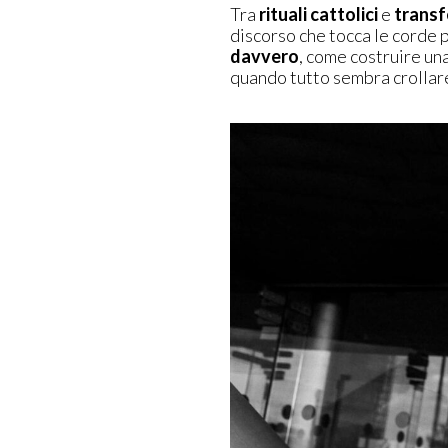
Tra
rituali cattolici
e
trans
discorso che tocca le corde
davvero
, come costruire una
quando tutto sembra crollare