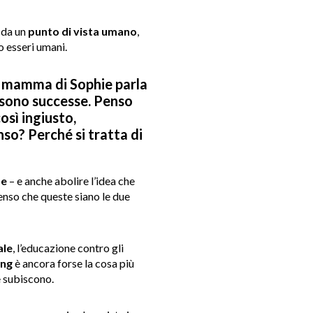
 da un
punto di vista umano
,
o esseri umani.
la mamma di Sophie parla
le sono successe. Penso
sì ingiusto,
so? Perché si tratta di
se
– e anche abolire l’idea che
Penso che queste siano le due
ale
, l’educazione contro gli
ing
è ancora forse la cosa più
e subiscono.