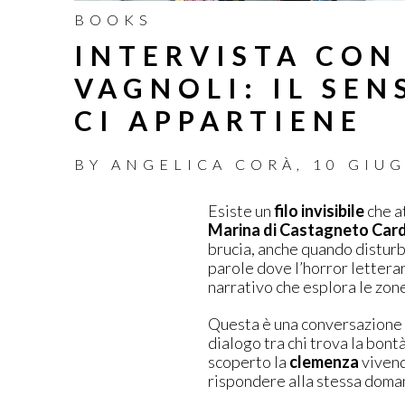
BOOKS
INTERVISTA CON
VAGNOLI: IL SEN
CI APPARTIENE
BY
ANGELICA CORÀ
,
10 GIU
Esiste un
filo invisibile
che a
Marina di Castagneto Card
brucia, anche quando disturb
parole dove l’horror letterar
narrativo che esplora le zon
Questa è una conversazione 
dialogo tra chi trova la bontà
scoperto la
clemenza
vivend
rispondere alla stessa doman