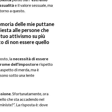
ssualità
e il valore sessuale, ma
ntorno a questo.
Memoria delle mie puttane
chiesta alle persone che
tuo attivismo su più
to di non essere quello
osto, la
necessità di essere
drome dell’impostore
rispetto
aspetto di merda, ma è
sono sotto una lente
ssione
. Sfortunatamente, ora
uello che sta accadendo nel
ministe?”. La risposta è: dove