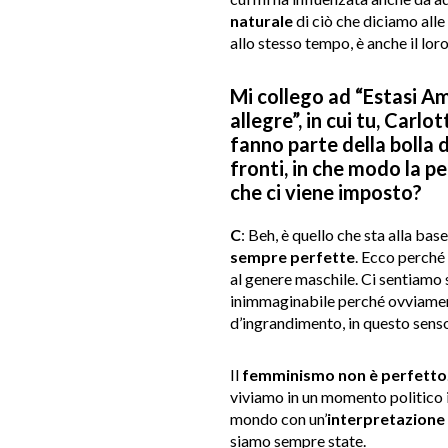
naturale
di ciò che diciamo alle
allo stesso tempo, è anche il lor
Mi collego ad “Estasi Am
allegre”, in cui tu, Carl
fanno parte della bolla 
fronti, in che modo la pe
che ci viene imposto?
C
: Beh, è quello che sta alla ba
sempre perfette
. Ecco perché 
al genere maschile. Ci sentiamo
inimmaginabile perché ovviament
d’ingrandimento, in questo senso
Il
femminismo non è perfetto
viviamo in un momento politico in
mondo con un’
interpretazione
siamo sempre state.