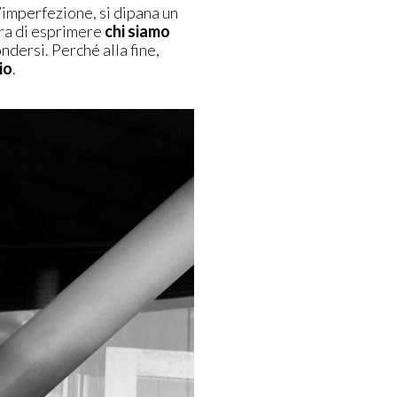
’imperfezione, si dipana un
ra di esprimere
chi siamo
ndersi. Perché alla fine,
io
.