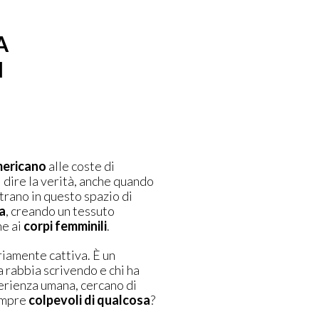
A
N
mericano
alle coste di
i dire la verità, anche quando
trano in questo spazio di
a
, creando un tessuto
ne ai
corpi femminili
.
riamente cattiva. È un
la rabbia scrivendo e chi ha
perienza umana, cercano di
empre
colpevoli di qualcosa
?