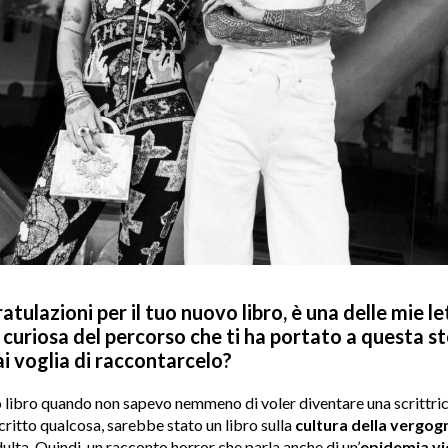
atulazioni per il tuo nuovo libro, è una delle mie le
curiosa del percorso che ti ha portato a questa st
ai voglia di raccontarcelo?
to libro quando non sapevo nemmeno di voler diventare una scrittric
critto qualcosa, sarebbe stato un libro sulla
cultura della vergog
ulta. Quindi, un racconto horror che parla anche di un’
epidemia vi