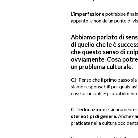
L’
imperfezione
potrebbe finalm
appunto, e non da un punto di vi
Abbiamo parlato di senso
di quello che le è succes
che questo senso di col
ovviamente. Cosa potreb
un problema culturale.
CJ
: Penso che il primo passo sia
siamo responsabili per qualsiasi 
cose principali. E probabilmente 
C
: L’
educazione
è sicuramente u
stereotipi di genere
. Anche ca
praticata nella cultura occident