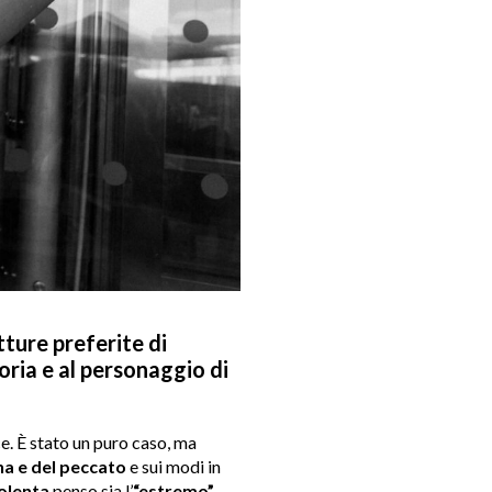
tture preferite di
oria e al personaggio di
e. È stato un puro caso, ma
na e del peccato
e sui modi in
olenta
penso sia l’
“estremo”