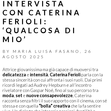
INTERVISTA
CON CATERINA
FERIOLI:
‘QUALCOSA DI
MIO’
BY
MARIA LUISA FASANO
,
26
AGOSTO 2025
Attrice giovanissima ma già capace di muoversi tra
delicatezza
e
intensità
,
Caterina Ferioli
parla con la
stessa sincerità con cui affronta i suoi ruoli. Dai primi
ricordi legati ad Audrey Hepburn e all’incontro
rivelatore con Gaspar Noé, fino al suo percorso tra
moda
,
set
e
nuove consapevolezze
, Caterina
racconta senza filtri il suo rapporto con il cinema, con sé
stessa e con quella
“bolla” creativa
che la fa sentire
viva. Un dialogo che intreccia passioni, fragilità e