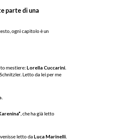
e parte di una
testo, ogni capitolo è un
sto mestiere:
Lorella Cuccarini
.
Schnitzler. Letto da lei per me
o
.
Karenina”
, che ha già letto
 venisse letto da
Luca Marinelli
.