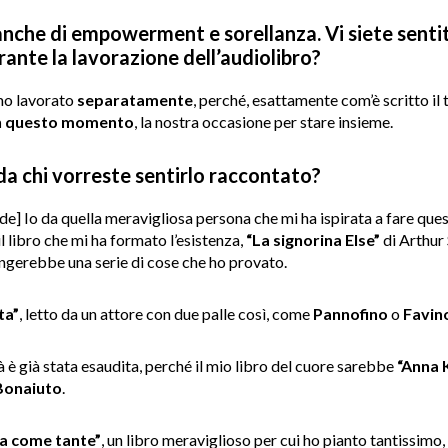
nche di empowerment e sorellanza. Vi siete sentit
rante la lavorazione dell’audiolibro?
mo lavorato
separatamente
, perché, esattamente com’è scritto il 
n questo momento
, la nostra occasione per stare insieme.
 da chi vorreste sentirlo raccontato?
de] Io da quella meravigliosa persona che mi ha ispirata a fare que
 libro che mi ha formato l’esistenza,
“La signorina Else”
di Arthur 
ngerebbe una serie di cose che ho provato.
ta”
, letto da un attore con due palle così, come
Pannofino
o
Favin
tà è già stata esaudita, perché il mio libro del cuore sarebbe
“Anna 
Bonaiuto
.
ta come tante”
, un libro meraviglioso per cui ho pianto tantissimo,