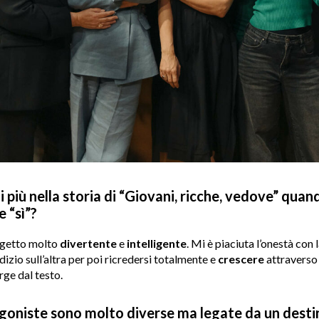
 più nella storia di “Giovani, ricche, vedove” quan
e “sì”?
ogetto molto
divertente
e
intelligente
. Mi è piaciuta l’onestà con
zio sull’altra per poi ricredersi totalmente e
crescere
attraverso l
ge dal testo.
goniste sono molto diverse ma legate da un dest