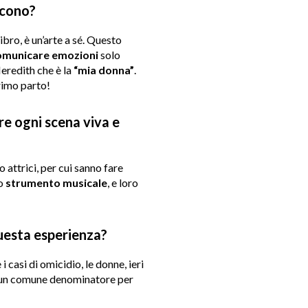
scono?
ibro, è un’arte a sé. Questo
omunicare emozioni
solo
Meredith che è la
“mia donna”
.
rimo parto!
re ogni scena viva e
 attrici, per cui sanno fare
o
strumento musicale
, e loro
uesta esperienza?
 i casi di omicidio, le donne, ieri
e è un comune denominatore per