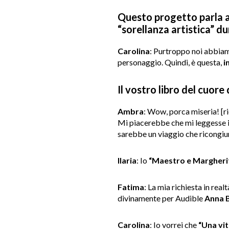
Questo progetto parla a
“sorellanza artistica” du
Carolina
: Purtroppo noi abbia
personaggio. Quindi, è questa,
i
Il vostro libro del cuore
Ambra
: Wow, porca miseria! [ri
Mi piacerebbe che mi leggesse il
sarebbe un viaggio che ricongiu
Ilaria
: Io
“Maestro e Margheri
Fatima
: La mia richiesta in real
divinamente per Audible
Anna 
Carolina
: Io vorrei che
“Una vi