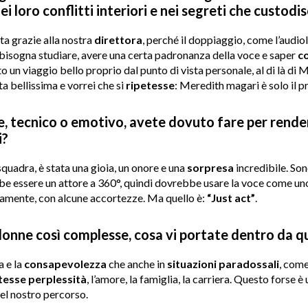
i loro conflitti interiori e nei segreti che custodi
a grazie alla nostra
direttora
, perché il doppiaggio, come l’audiol
 bisogna studiare, avere una certa padronanza della voce e saper
c
to un viaggio bello proprio dal punto di vista personale, al di là di 
ta bellissima e vorrei che si
ripetesse
: Meredith magari è solo il p
e, tecnico o emotivo, avete dovuto fare per rende
i?
squadra, è stata una gioia, un onore e una
sorpresa
incredibile. Sono
be essere un attore a 360°, quindi dovrebbe usare la voce come un
viamente, con alcune accortezze. Ma quello è:
“Just act”
.
onne così complesse, cosa vi portate dentro da q
a e la
consapevolezza
che anche in
situazioni paradossali
, come
tesse
perplessità
, l’amore, la famiglia, la carriera. Questo fors
el nostro percorso.