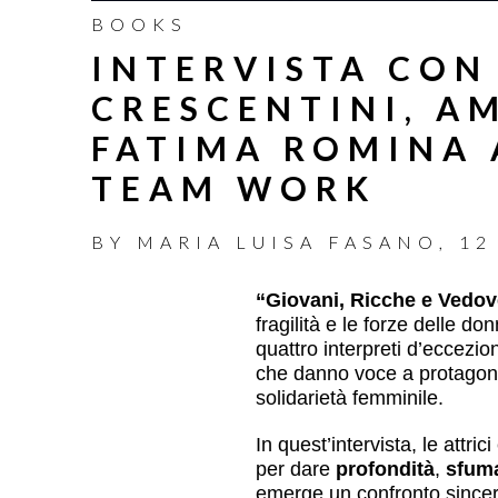
BOOKS
INTERVISTA CON
CRESCENTINI, A
FATIMA ROMINA A
TEAM WORK
BY
MARIA LUISA FASANO
,
12
“Giovani, Ricche e Vedov
fragilità e le forze delle d
quattro interpreti d’eccezi
che danno voce a protagoni
solidarietà femminile.
In quest’intervista, le attr
per dare
profondità
,
sfum
emerge un confronto sincer