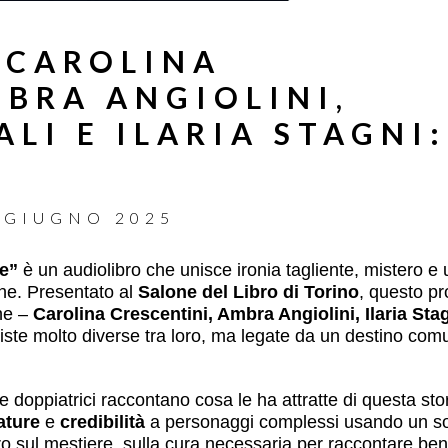
 CAROLINA
MBRA ANGIOLINI,
LI E ILARIA STAGNI:
 GIUGNO 2025
e”
è un audiolibro che unisce ironia tagliente, mistero e
onne. Presentato al
Salone del Libro di Torino
, questo p
one –
Carolina Crescentini, Ambra Angiolini, Ilaria Sta
ste molto diverse tra loro, ma legate da un destino co
ici e doppiatrici raccontano cosa le ha attratte di questa 
ature
e
credibilità
a personaggi complessi usando un so
o sul mestiere, sulla cura necessaria per raccontare ben