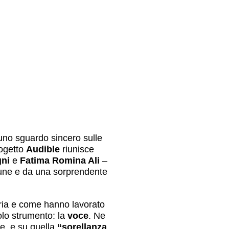
 uno sguardo sincero sulle
rogetto
Audible
riunisce
gni
e
Fatima Romina Ali
–
mune e da una sorprendente
storia e come hanno lavorato
lo strumento: la
voce
. Ne
e, e su quella
“sorellanza