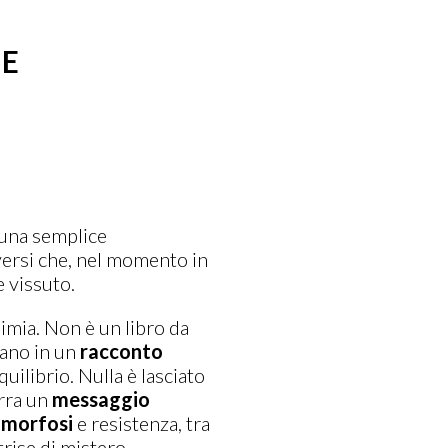
 E
è una semplice
versi che, nel momento in
 vissuto.
chimia. Non è un libro da
iano in un
racconto
uilibrio. Nulla è lasciato
urra un
messaggio
morfosi
e resistenza, tra
trise di mistero.