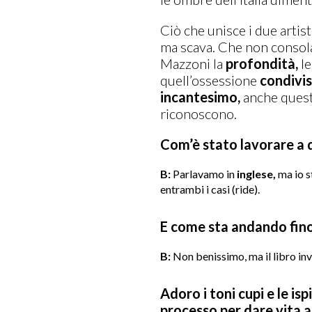
Ciò che unisce i due artist
ma scava. Che non consol
Mazzoni la
profondità,
le
quell’ossessione
condivi
incantesimo,
anche questo
riconoscono.
Com’è stato lavorare a qu
B:
Parlavamo in
inglese,
ma io st
entrambi i casi (ride).
E come sta andando fin
B:
Non benissimo, ma il libro inv
Adoro i toni cupi e le isp
processo per dare vita 