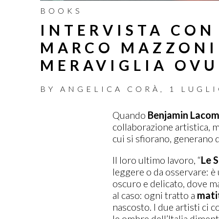
BOOKS
INTERVISTA CON
MARCO MAZZONI:
MERAVIGLIA OV
BY
ANGELICA CORÀ
,
1 LUGLI
Quando
Benjamin Laco
collaborazione artistica, 
cui si sfiorano, generano
Il loro ultimo lavoro, “
Le S
leggere o da osservare: è 
oscuro e delicato, dove ma
al caso: ogni tratto a
mati
nascosto. I due artisti ci
le ombre dell’Italia diment