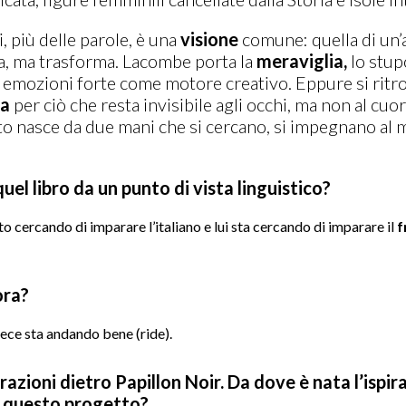
i, più delle parole, è una
visione
comune: quella di un’
a, ma trasforma. Lacombe porta la
meraviglia,
lo stup
 emozioni forte come motore creativo. Eppure si ritr
sa
per ciò che resta invisibile agli occhi, ma non al cu
 nasce da due mani che si cercano, si impegnano al mas
el libro da un punto di vista linguistico?
o cercando di imparare l’italiano e lui sta cercando di imparare il
f
ora?
ece sta andando bene (ride).
irazioni dietro Papillon Noir. Da dove è nata l’ispira
a questo progetto?