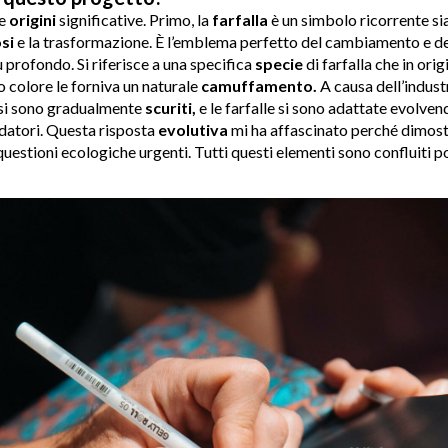
ue
origini
significative. Primo, la
farfalla
è un simbolo ricorrente sia
si
e la trasformazione. È l’emblema perfetto del cambiamento e dell
ù profondo. Si riferisce a una specifica
specie
di farfalla che in orig
uo colore le forniva un naturale
camuffamento.
A causa dell’indust
i si sono gradualmente
scuriti,
e le farfalle si sono adattate evolve
datori. Questa risposta
evolutiva
mi ha affascinato perché dimost
uestioni ecologiche urgenti. Tutti questi elementi sono confluiti p