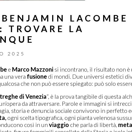
 BENJAMIN LACOMBE
 TROVARE LA
UNQUE
O 2025
mbe
e
Marco Mazzoni
si incontrano, il risultato non 
ma una vera
fusione
di mondi. Due universi estetici di
 qualcosa che non può essere spiegato: può solo essere
treghe di Venezia
”, è la prova tangibile di questa al
un’opera da attraversare. Parole e immagini si intrecc
gia, storia e denuncia sociale convivono in perfetto eq
ta,
ogni scelta tipografica, ogni pianta velenosa suss
 conducono così in un
viaggio
che parla di libertà,
meta
icata, figure femminili cancellate dalla Storia e isole in