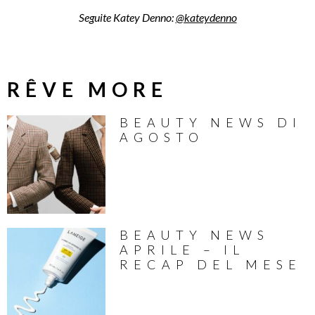
Seguite Katey Denno:
@kateydenno
RÊVE MORE
BEAUTY NEWS DI
AGOSTO
BEAUTY NEWS
APRILE – IL
RECAP DEL MESE