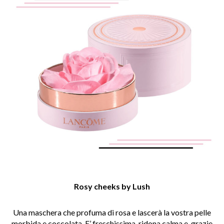
Rosy cheeks by Lush
Una maschera che profuma di rosa e lascerà la vostra pelle
morbida e coccolata. E’ freschissima, ridona calma e, grazie