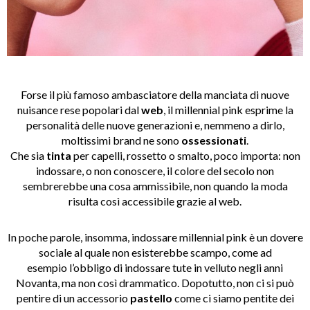
Forse il più famoso ambasciatore della manciata di nuove
nuisance rese popolari dal
web
, il millennial pink esprime la
personalità delle nuove generazioni e, nemmeno a dirlo,
moltissimi brand ne sono
ossessionati
.
Che sia
tinta
per capelli, rossetto o smalto, poco importa: non
indossare, o non conoscere, il colore del secolo non
sembrerebbe una cosa ammissibile, non quando la moda
risulta così accessibile grazie al web.
In poche parole, insomma, indossare millennial pink è un dovere
sociale al quale non esisterebbe scampo, come ad
esempio l’obbligo di indossare tute in velluto negli anni
Novanta, ma non così drammatico. Dopotutto, non ci si può
pentire di un accessorio
pastello
come ci siamo pentite dei