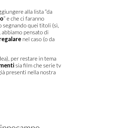
giungere alla lista “da
lo
” e che ci faranno
 segnando quei titoli (sì,
 abbiamo pensato di
regalare
nel caso (o da
ea), per restare in tema
menti
sia film che serie tv
ià presenti nella nostra
 L’ippocampo