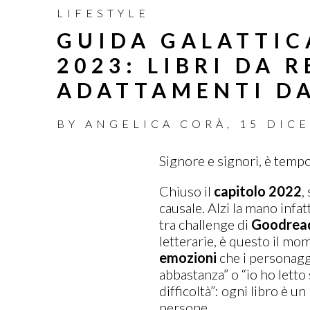
LIFESTYLE
GUIDA GALATTICA
2023: LIBRI DA 
ADATTAMENTI D
BY
ANGELICA CORÀ
,
15 DIC
Signore e signori, è tempo 
Chiuso il
capitolo
2022
,
causale. Alzi la mano infat
tra challenge di
Goodrea
letterarie, è questo il mome
emozioni
che i personaggi
abbastanza” o “io ho letto 
difficoltà”: ogni libro è u
persone.