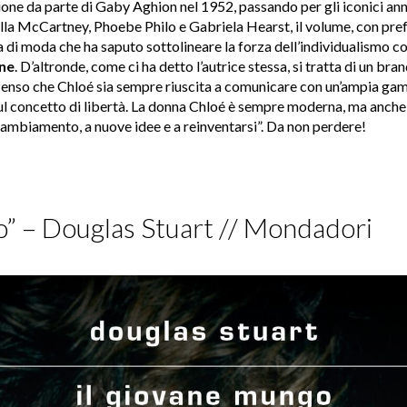
ione da parte di Gaby Aghion nel 1952, passando per gli iconici anni
Stella McCartney, Phoebe Philo e Gabriela Hearst, il volume, con pre
a di moda che ha saputo sottolineare la forza dell’individualismo c
ne
. D’altronde, come ci ha detto l’autrice stessa, si tratta di un bra
Penso che Chloé sia sempre riuscita a comunicare con un’ampia gam
sul concetto di libertà. La donna Chloé è sempre moderna, ma anch
 cambiamento, a nuove idee e a reinventarsi”. Da non perdere!
o” – Douglas Stuart // Mondadori