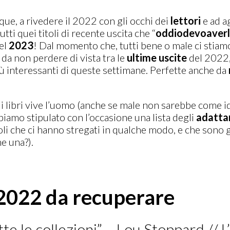
ue, a rivedere il 2022 con gli occhi dei
lettori
e ad ag
ti quei titoli di recente uscita che “
oddiodevoaver
el
2023
! Dal momento che, tutti bene o male ci stiamo
da non perdere di vista tra le
ultime
uscite
del 2022,
ù interessanti di queste settimane. Perfette anche da
li libri vive l’uomo (anche se male non sarebbe come id
bbiamo stipulato con l’occasione una lista degli
adatta
toli che ci hanno stregati in qualche modo, e che sono g
e una?).
e 2022 da recuperare
utte le collezioni” – Lou Stoppard //