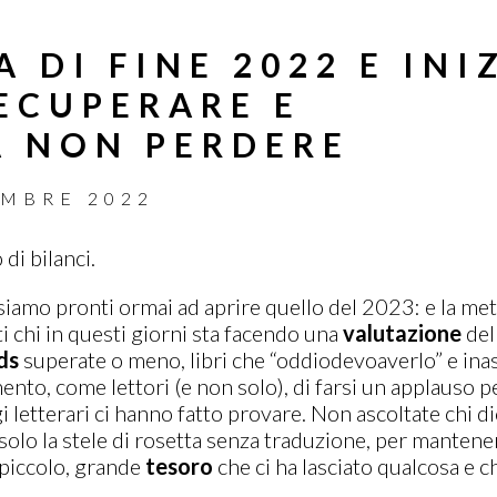
 DI FINE 2022 E INI
RECUPERARE E
A NON PERDERE
EMBRE 2022
di bilanci.
 siamo pronti ormai ad aprire quello del 2023: e la met
ti chi in questi giorni sta facendo una
valutazione
del
ds
superate o meno, libri che “oddiodevoaverlo” e ina
nto, come lettori (e non solo), di farsi un applauso per t
 letterari ci hanno fatto provare. Non ascoltate chi dic
solo la stele di rosetta senza traduzione, per mantener
n piccolo, grande
tesoro
che ci ha lasciato qualcosa e c