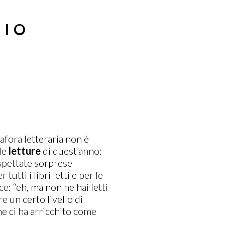
ZIO
afora letteraria non è
le
letture
di quest’anno:
spettate sorprese
utti i libri letti e per le
e: “eh, ma non ne hai letti
e un certo livello di
he ci ha arricchito come