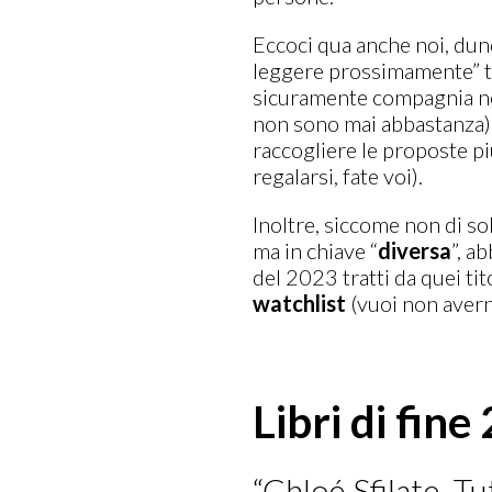
Eccoci qua anche noi, dunq
leggere prossimamente” tut
sicuramente compagnia n
non sono mai abbastanza) 
raccogliere le proposte pi
regalarsi, fate voi).
Inoltre, siccome non di so
ma in chiave “
diversa
”, a
del 2023 tratti da quei ti
watchlist
(vuoi non avern
Libri di fin
“Chloé Sfilate. T