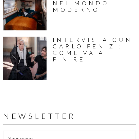
NEL MONDO
MODERNO
INTERVISTA CON
CARLO FENIZI:
COME VA A
FINIRE
NEWSLETTER