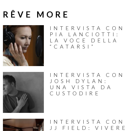
RÊVE MORE
INTERVISTA CON
PIA LANCIOTTI:
LA VOCE DELLA
“CATARSI”
INTERVISTA CON
JOSH DYLAN:
UNA VISTA DA
CUSTODIRE
INTERVISTA CON
JJ FIELD: VIVERE