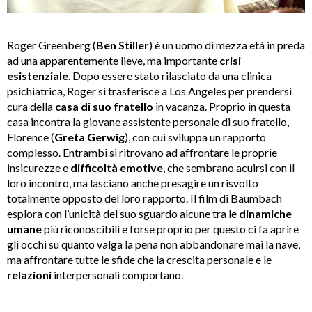
Roger Greenberg (
Ben Stiller
) è un uomo di mezza età in preda
ad una apparentemente lieve, ma importante
crisi
esistenziale
. Dopo essere stato rilasciato da una clinica
psichiatrica, Roger si trasferisce a Los Angeles per prendersi
cura della
casa di suo fratello
in vacanza. Proprio in questa
casa incontra la giovane assistente personale di suo fratello,
Florence (
Greta Gerwig
), con cui sviluppa un rapporto
complesso. Entrambi si ritrovano ad affrontare le proprie
insicurezze e
difficoltà emotive
, che sembrano acuirsi con il
loro incontro, ma lasciano anche presagire un risvolto
totalmente opposto del loro rapporto. Il film di Baumbach
esplora con l’unicità del suo sguardo alcune tra le
dinamiche
umane
più riconoscibili e forse proprio per questo ci fa aprire
gli occhi su quanto valga la pena non abbandonare mai la nave,
ma affrontare tutte le sfide che la crescita personale e le
relazioni
interpersonali comportano.