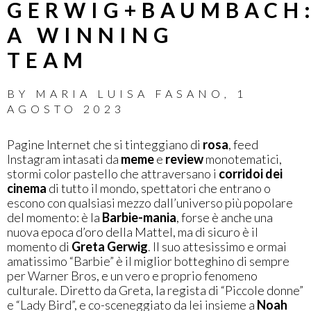
GERWIG+BAUMBACH
A WINNING
TEAM
BY
MARIA LUISA FASANO
,
1
AGOSTO 2023
Pagine Internet che si tinteggiano di
rosa
, feed
Instagram intasati da
meme
e
review
monotematici,
stormi color pastello che attraversano i
corridoi dei
cinema
di tutto il mondo, spettatori che entrano o
escono con qualsiasi mezzo dall’universo più popolare
del momento: è la
Barbie-mania
, forse è anche una
nuova epoca d’oro della Mattel, ma di sicuro è il
momento di
Greta Gerwig
. Il suo attesissimo e ormai
amatissimo “Barbie” è il miglior botteghino di sempre
per Warner Bros, e un vero e proprio fenomeno
culturale. Diretto da Greta, la regista di “Piccole donne”
e “Lady Bird”, e co-sceneggiato da lei insieme a
Noah