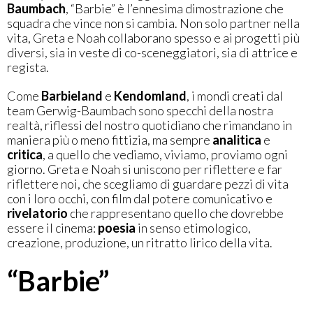
Baumbach
, “Barbie” è l’ennesima dimostrazione che
squadra che vince non si cambia. Non solo partner nella
vita, Greta e Noah collaborano spesso e ai progetti più
diversi, sia in veste di co-sceneggiatori, sia di attrice e
regista.
Come
Barbieland
e
Kendomland
, i mondi creati dal
team Gerwig-Baumbach sono specchi della nostra
realtà, riflessi del nostro quotidiano che rimandano in
maniera più o meno fittizia, ma sempre
analitica
e
critica
, a quello che vediamo, viviamo, proviamo ogni
giorno. Greta e Noah si uniscono per riflettere e far
riflettere noi, che scegliamo di guardare pezzi di vita
con i loro occhi, con film dal potere comunicativo e
rivelatorio
che rappresentano quello che dovrebbe
essere il cinema:
poesia
in senso etimologico,
creazione, produzione, un ritratto lirico della vita.
“Barbie”