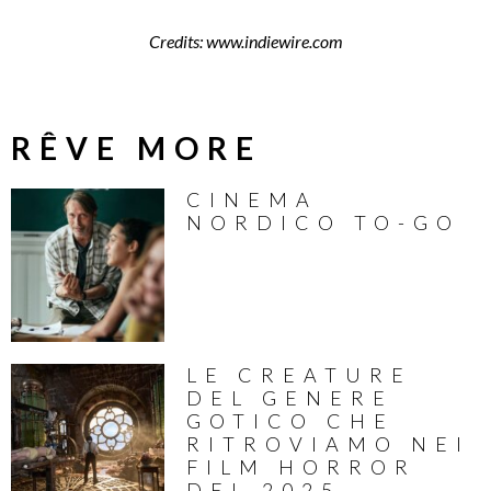
Credits: www.indiewire.com
RÊVE MORE
CINEMA
NORDICO TO-GO
LE CREATURE
DEL GENERE
GOTICO CHE
RITROVIAMO NEI
FILM HORROR
DEL 2025