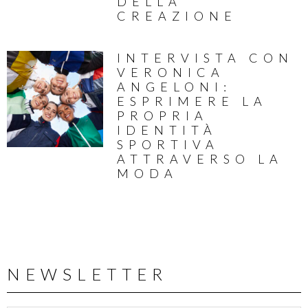
DELLA
CREAZIONE
INTERVISTA CON
VERONICA
ANGELONI:
ESPRIMERE LA
PROPRIA
IDENTITÀ
SPORTIVA
ATTRAVERSO LA
MODA
NEWSLETTER