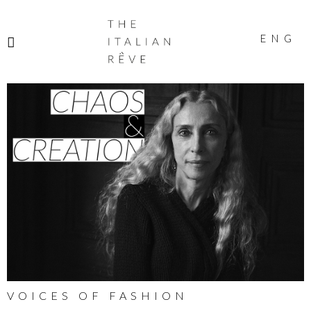
THE
ITALIAN
ENG
RÊVE
VOICES OF FASHION