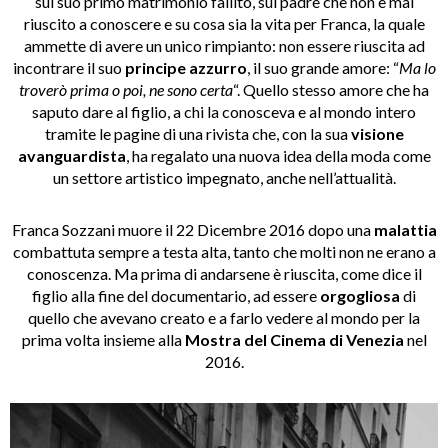
sul suo primo matrimonio fallito, sul padre che non è mai
riuscito a conoscere e su cosa sia la vita per Franca, la quale
ammette di avere un unico rimpianto: non essere riuscita ad
incontrare il suo
principe azzurro
, il suo grande amore: “
Ma lo
troverò prima o poi, ne sono certa
“. Quello stesso amore che ha
saputo dare al figlio, a chi la conosceva e al mondo intero
tramite le pagine di una rivista che, con la sua
visione
avanguardista
, ha regalato una nuova idea della moda come
un settore artistico impegnato, anche nell’attualità.
Franca Sozzani muore il 22 Dicembre 2016 dopo una
malattia
combattuta sempre a testa alta, tanto che molti non ne erano a
conoscenza. Ma prima di andarsene è riuscita, come dice il
figlio alla fine del documentario, ad essere
orgogliosa
di
quello che avevano creato e a farlo vedere al mondo per la
prima volta insieme alla
Mostra del Cinema di Venezia
nel
2016.