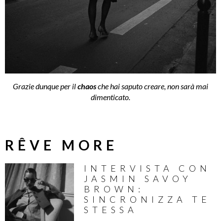
Grazie dunque per il
chaos
che hai saputo creare, non sarà mai
dimenticato.
RÊVE MORE
INTERVISTA CON
JASMIN SAVOY
BROWN:
SINCRONIZZA TE
STESSA