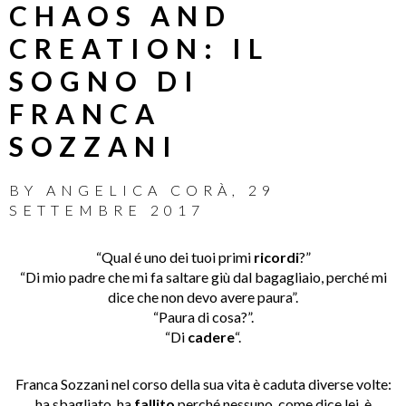
CHAOS AND
CREATION: IL
SOGNO DI
FRANCA
SOZZANI
BY
ANGELICA CORÀ
,
29
SETTEMBRE 2017
“Qual é uno dei tuoi primi
ricordi
?”
“Di mio padre che mi fa saltare giù dal bagagliaio, perché mi
dice che non devo avere paura”.
“Paura di cosa?”.
“Di
cadere
“.
Franca Sozzani nel corso della sua vita è caduta diverse volte:
ha sbagliato, ha
fallito
perché nessuno, come dice lei, è