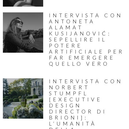
INTERVISTA CON
ANTONETA
ALAMAT
KUSIJANOVIĆ:
SEPELLIRE IL
POTERE
ARTIFICIALE PER
FAR EMERGERE
QUELLO VERO
INTERVISTA CON
NORBERT
STUMPFL
[EXECUTIVE
DESIGN
DIRECTOR DI
BRIONI]:
L’UMANITÀ