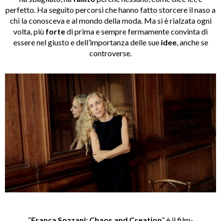
perfetto. Ha seguito percorsi che hanno fatto storcere il naso a
chi la conosceva e al mondo della moda. Ma si è rialzata ogni
volta, più
forte
di prima e sempre fermamente convinta di
essere nel giusto e dell’importanza delle sue
idee
, anche se
controverse.
“
Franca Sozzani: Chaos and Creation
” è il film-