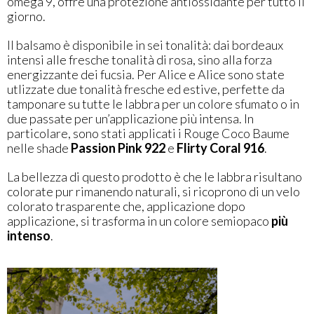
omega 9, offre una protezione antiossidante per tutto il
giorno.
Il balsamo è disponibile in sei tonalità: dai bordeaux
intensi alle fresche tonalità di rosa, sino alla forza
energizzante dei fucsia. Per Alice e Alice sono state
utlizzate due tonalità fresche ed estive, perfette da
tamponare su tutte le labbra per un colore sfumato o in
due passate per un’applicazione più intensa. In
particolare, sono stati applicati i Rouge Coco Baume
nelle shade
Passion Pink 922
e
Flirty Coral 916
.
La bellezza di questo prodotto è che le labbra risultano
colorate pur rimanendo naturali, si ricoprono di un velo
colorato trasparente che, applicazione dopo
applicazione, si trasforma in un colore semiopaco
più
intenso
.