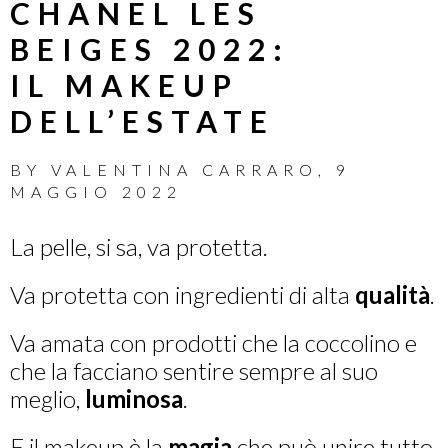
CHANEL LES
BEIGES 2022:
IL MAKEUP
DELL’ESTATE
BY
VALENTINA CARRARO
,
9
MAGGIO 2022
La pelle, si sa, va protetta.
Va protetta con ingredienti di alta
qualità
.
Va amata con prodotti che la coccolino e
che la facciano sentire sempre al suo
meglio,
luminosa
.
E il makeup è la
magia
che può unire tutto