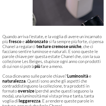
Quando arriva l’estate, e la voglia di avere un incarnato
più
fresco
e
abbronzato
si fa sempre più forte, ci pensa
Chanel a regalarci
texture cremose uniche
, che ci
facciano sentire luminose e naturali. E sono queste le
parole chiave per questa estate Chanel che, con la sua
collezione Les Beiges, stupisce ogni anno con prodotti
di cui non si potrà
più
fare a meno.
Cosa dicevamo sulle parole chiave?
Luminosità
e
naturalezza
. Questi sono anche gli aspetti che
contraddistinguono la collezione, tra prodotti in
formato
oversize
(perché anche questi seguono la
moda), una luminosità mai vista prima e tanta, tanta
voglia di
leggerezza
. E a rendere queste parole in
texture, non può che farlo Chanel.