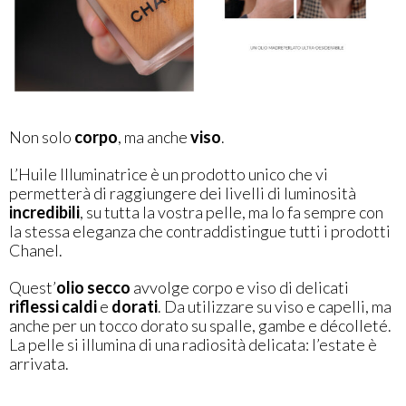
Non solo
corpo
, ma anche
viso
.
L’Huile Illuminatrice è un prodotto unico che vi
permetterà di raggiungere dei livelli di luminosità
incredibili
, su tutta la vostra pelle, ma lo fa sempre con
la stessa eleganza che contraddistingue tutti i prodotti
Chanel.
Quest’
olio secco
avvolge corpo e viso di delicati
riflessi caldi
e
dorati
. Da utilizzare su viso e capelli, ma
anche per un tocco dorato su spalle, gambe e décolleté.
La pelle si illumina di una radiosità delicata: l’estate è
arrivata.