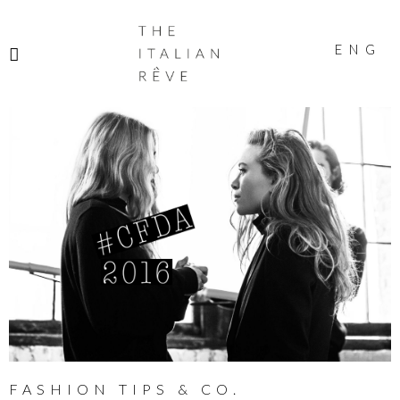
THE
ITALIAN
ENG
RÊVE
FASHION TIPS & CO.