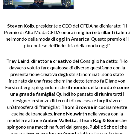
Steven Kolb
, presidente e CEO del CFDA ha dichiarato: “Il
Premio di Alta Moda CFDA onora
i migliori e brillanti talenti
nel mondo della moda di oggi
in America
. Questo premio è il
più conteso dell’industria della moda oggi”.
Trey Laird
,
direttore
creativo
del Consiglio ha detto: “Ho
davvero voluto fare qualcosa di diverso quest’anno con la
presentazione creativa degli stilisti nominati, sono stato
inspirato da una frase che mi ha detto tempo fa Diane von
Furstenberg, spiegandomi che
il mondo della moda è come
una grande famiglia
! Quindi ho pensato di riunire tutti i
designer in stanze differenti di una casa e fargli vivere
un’atmosfera di “famiglia”:
Thom Browne
in cucina mentre
cucina dei pancakes,
Irene Neuwirth
nella vasca con la
modella e attrice
Amber Valletta
, il team
Rag & Bone
che
spingono una macchina fuori dal garage,
Public School
che
gioca a
beer pong
e
Imran Amed
a letto a fare colazione