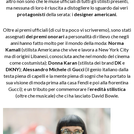
altro non sono che le muse ufficiali di tutti gli stilisti presenti,
ma nessuna di loro è riuscita a distogliere lo sguardo dai veri
protagonisti
della serata: i
designer americani
.
Oltre ai premi ufficiali (di cui tra poco vi scriveremo), sono stati
assegnati
dei premi onorari
a personalità di rilievo che negli
anni hanno fatto molto per il mondo della moda:
Norma
Kamali
(stilista Americana che vive e lavora a New York City
ma di origini Libanesi, conosciuta anche nel mondo del cinema
come costumista);
Donna Karan
(stilista dei brand
DK
e
DKNY
);
Alessandro Michele
di
Gucci
(il genio italiano dalla
testa piena di capelli e la mente piena di sogni che ha portato la
sua visione di moda prima alla casa Fendi e poi alla fiorentina
Gucci); e un tributo per
commemorare l’
eredità stilistica
(oltre che musicale) che ci ha lasciato David Bowie.