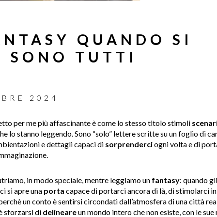
FANTASY QUANDO SI
 E SONO TUTTI
OBRE 2024
petto per me più affascinante è come lo stesso titolo stimoli
scenar
e lo stanno leggendo. Sono “solo” lettere scritte su un foglio di ca
bientazioni e dettagli capaci di
sorprenderci
ogni volta e di port
’immaginazione.
utriamo, in modo speciale, mentre leggiamo un
fantasy
: quando gl
ci si apre una
porta
capace di portarci ancora di là, di stimolarci 
 perchè un conto è sentirsi circondati dall’atmosfera di una città r
 sforzarsi di
delineare
un mondo intero che non esiste, con le sue r