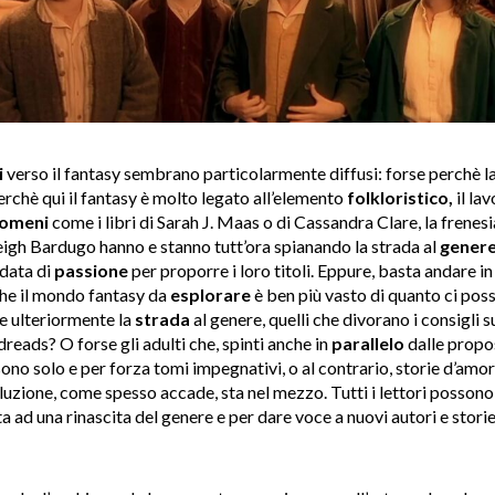
i
verso il fantasy sembrano particolarmente diffusi: forse perchè l
erchè qui il fantasy è molto legato all’elemento
folkloristico,
il la
omeni
come i libri di Sarah J. Maas o di Cassandra Clare, la frenesi
 Leigh Bardugo hanno e stanno tutt’ora spianando la strada al
gener
data di
passione
per proporre i loro titoli. Eppure, basta andare in
he il mondo fantasy da
esplorare
è ben più vasto di quanto ci poss
re ulteriormente la
strada
al genere, quelli che divorano i consigli s
eads? O forse gli adulti che, spinti anche in
parallelo
dalle propos
sono solo e per forza tomi impegnativi, o al contrario, storie d’amo
luzione, come spesso accade, sta nel mezzo. Tutti i lettori possono 
ta ad una rinascita del genere e per dare voce a nuovi autori e stori