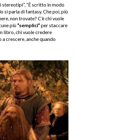
i stereotipi”, “È scritto in modo
 si parla di fantasy. Che poi, più
ere, non trovate? C’è chi vuole
lcune più
“semplici”
per staccare
un libro, chi vuole credere
o a crescere, anche quando