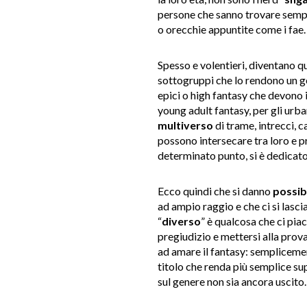
persone che sanno trovare sempr
o orecchie appuntite come i fae.
Spesso e volentieri, diventano qu
sottogruppi che lo rendono un
epici o high fantasy che devono i 
young adult fantasy, per gli urban
multiverso
di trame, intrecci, 
possono intersecare tra loro e 
determinato punto, si è dedicato
Ecco quindi che si danno
possibi
ad ampio raggio e che ci si lasci
“
diverso
” è qualcosa che ci pia
pregiudizio e mettersi alla prov
ad amare il fantasy: sempliceme
titolo che renda più semplice su
sul genere non sia ancora uscito.