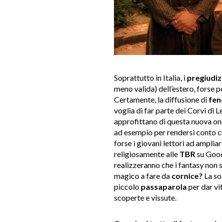
Soprattutto in Italia, i
pregiudiz
meno valida) dell’estero, forse p
Certamente, la diffusione di
fen
voglia di far parte dei Corvi di
approfittano di questa nuova on
ad esempio per rendersi conto c
forse i giovani lettori ad amplia
religiosamente alle
TBR
su Goodr
realizzeranno che i fantasy non 
magico a fare da
cornice?
La so
piccolo
passaparola
per dar vi
scoperte e vissute.