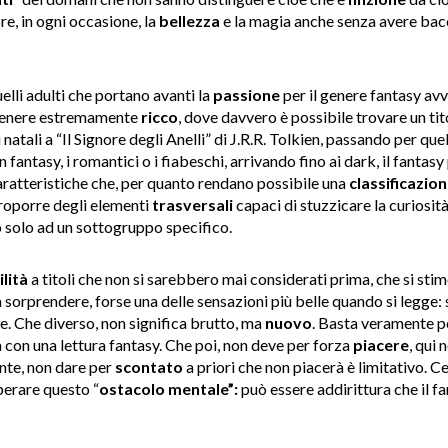
e, in ogni occasione, la
bellezza
e la magia anche senza avere bacc
elli adulti che portano avanti la
passione
per il genere fantasy avve
 genere estremamente
ricco
, dove davvero è possibile trovare un tito
natali a “Il Signore degli Anelli” di J.R.R. Tolkien, passando per quell
 fantasy, i romantici o i fiabeschi, arrivando fino ai dark, il fantas
caratteristiche che, per quanto rendano possibile una
classificazio
proporre degli elementi
trasversali
capaci di stuzzicare la curiosità
 solo ad un sottogruppo specifico.
lità
a titoli che non si sarebbero mai considerati prima, che si sti
a sorprendere, forse una delle sensazioni più belle quando si legge:
ce. Che diverso, non significa brutto, ma
nuovo
. Basta veramente po
a con una lettura fantasy. Che poi, non deve per forza
piacere
, qui 
nte, non dare per
scontato
a priori che non piacerà è limitativo. C
perare questo “
ostacolo
mentale”:
può essere addirittura che il fa