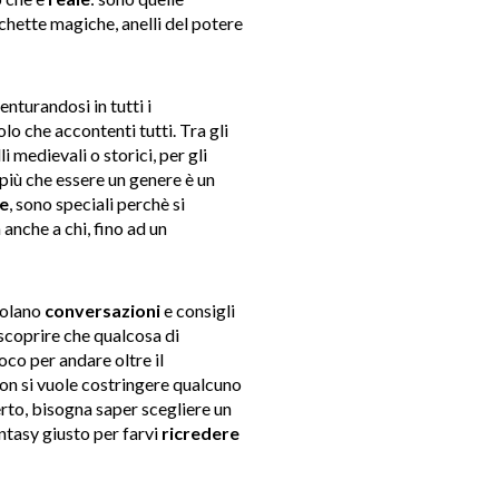
hette magiche, anelli del potere
nturandosi in tutti i
lo che accontenti tutti. Tra gli
i medievali o storici, per gli
y più che essere un genere è un
ne
, sono speciali perchè si
 anche a chi, fino ad un
molano
conversazioni
e consigli
 scoprire che qualcosa di
co per andare oltre il
non si vuole costringere qualcuno
erto, bisogna saper scegliere un
ntasy giusto per farvi
ricredere