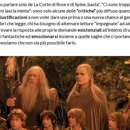
o parlare solo de La Corte di Rose e di Spine, basta”, “Ci sono tropp
i lascia niente”: sono solo alcune delle
“critiche”
più diffuse quando
iustificazioni
a non voler dare una prima o una nuova chance al gen
ibri che legge, chi ha bisogno di alternare letture “impegnate” ad a
 trovare la risposta alle proprie domande
esistenziali
all’interno di 
ni fantastiche ed
emozionarsi
insieme a quelle saghe che ci portan
ensiamo che non sia più possibile farlo.