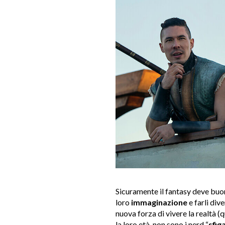
Sicuramente il fantasy deve buo
loro
immaginazione
e farli div
nuova forza di vivere la realtà (
la loro età, non sono i nerd “
sfiga