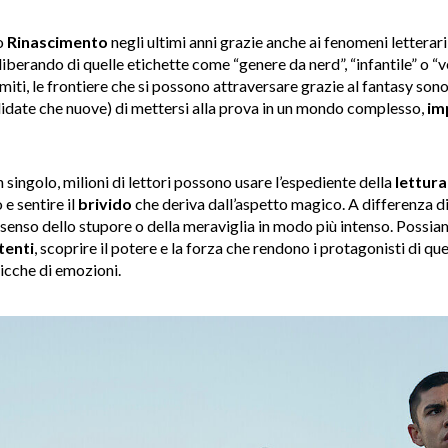
o
Rinascimento
negli ultimi anni grazie anche ai fenomeni letterari n
berando di quelle etichette come “genere da nerd”, “infantile” o “v
miti, le frontiere che si possono attraversare grazie al fantasy son
solidate che nuove) di mettersi alla prova in un mondo complesso,
im
n singolo, milioni di lettori possono usare l’espediente della
lettura
e sentire il
brivido
che deriva dall’aspetto magico. A differenza di 
l senso dello stupore o della meraviglia in modo più intenso. Possi
tenti
, scoprire il potere e la forza che rendono i protagonisti di qu
ricche di emozioni.