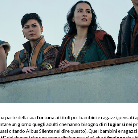
na parte della sua
fortuna
ai titoli per bambini e ragazzi, pensati
entare un giorno quegli adulti che hanno bisogno di
rifugiarsi
nei pr
quasi citando Albus Silente nel dire questo). Quei bambini e ragazz
ti
” del domani che non sanno distinguere cioè che è
finzione
da ciò