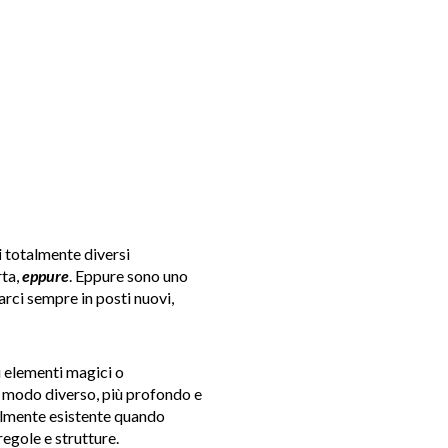
i
totalmente diversi
rta,
eppure
. Eppure sono uno
arci sempre in posti nuovi,
i elementi magici o
in modo diverso, più profondo e
ealmente esistente quando
egole e strutture.