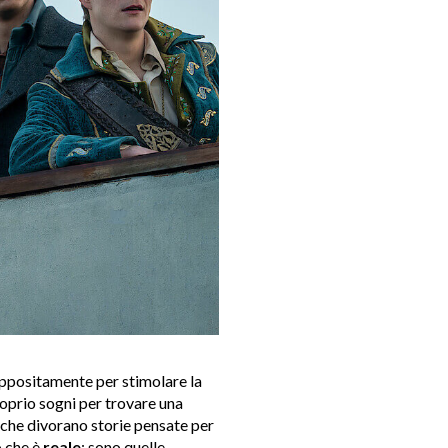
 appositamente per stimolare la
oprio sogni per trovare una
i che divorano storie pensate per
 che è
reale
: sono quelle