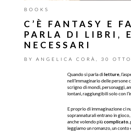
BOOKS
C’È FANTASY E 
PARLA DI LIBRI,
NECESSARI
BY
ANGELICA CORÀ
,
30 OTT
Quando si parla di
letture
, l’as
nell’immaginario delle persone ch
scrigno di mondi, personaggi, am
lontani, raggiungibili solo con l
E proprio di immaginazione ci n
soprannaturali entrano in gioco, 
anche volendo più
complicato
,
leggiamo un romanzo, un conto è