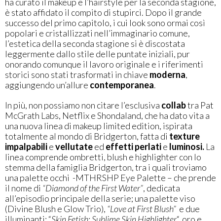
ha curato il makeup e l’hairstyle per la seconda stagione,
è stato affidato il compito di stupirci. Dopo il grande
successo del primo capitolo, i cui look sono ormai così
popolari e cristallizzati nell’immaginario comune,
l’estetica della seconda stagione si è discostata
leggermente dallo stile delle puntate iniziali, pur
onorando comunque il lavoro originale e i riferimenti
storici sono stati trasformati in chiave
moderna
,
aggiungendo un’allure
contemporanea
.
In più, non possiamo non citare l’esclusiva
collab
tra Pat
McGrath Labs, Netflix e Shondaland, che ha dato vita a
una nuova linea di makeup limited edition, ispirata
totalmente al mondo di Bridgerton, fatta di
texture
impalpabili
e
vellutate
ed
effetti perlati
e
luminosi.
La
linea comprende ombretti, blush e highlighter con lo
stemma della famiglia Bridgerton, tra i quali troviamo
una palette occhi
-MTHRSHP Eye Palette – che prende
il nome di
“Diamond of the First Water”
, dedicata
all’episodio principale della serie; una palette viso
(Divine Blush e Glow Trio),
“Love at First Blush”
e due
illuminanti: “
Skin Fetish: Sublime Skin Highlighter
“, oro e