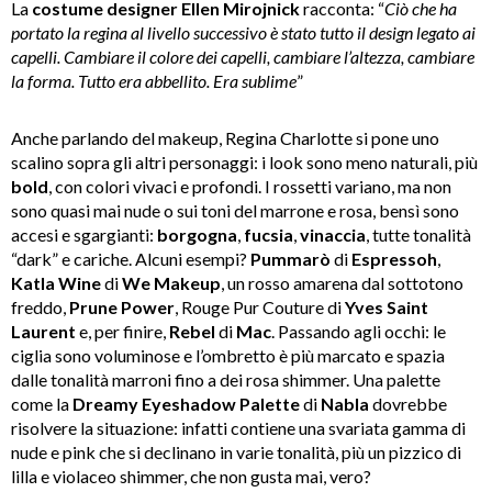
La
costume
designer
Ellen
Mirojnick
racconta: “
Ciò che ha
portato la regina al livello successivo è stato tutto il design legato ai
capelli. Cambiare il colore dei capelli, cambiare l’altezza, cambiare
la forma. Tutto era abbellito. Era sublime
”
Anche parlando del makeup, Regina Charlotte si pone uno
scalino sopra gli altri personaggi: i look sono meno naturali, più
bold
, con colori vivaci e profondi. I rossetti variano, ma non
sono quasi mai nude o sui toni del marrone e rosa, bensì sono
accesi e sgargianti:
borgogna
,
fucsia
,
vinaccia
, tutte tonalità
“dark” e cariche. Alcuni esempi?
Pummarò
di
Espressoh
,
Katla
Wine
di
We
Makeup
, un rosso amarena dal sottotono
freddo,
Prune
Power
, Rouge Pur Couture di
Yves
Saint
Laurent
e, per finire,
Rebel
di
Mac
. Passando agli occhi: le
ciglia sono voluminose e l’ombretto è più marcato e spazia
dalle tonalità marroni fino a dei rosa shimmer. Una palette
come la
Dreamy
Eyeshadow
Palette
di
Nabla
dovrebbe
risolvere la situazione: infatti contiene una svariata gamma di
nude e pink che si declinano in varie tonalità, più un pizzico di
lilla e violaceo shimmer, che non gusta mai, vero?