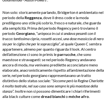
Non solo: storicamente parlando, Bridgerton è ambientato nel
periodo della
Reggenza
, dove il dress code e la moda
prediligono uno stile più sobrio, fresco e naturale, che guarda
alla semplicità. Prima del periodo Regency però troviamo il
periodo
Georgiano
, “
un’epoca in cui si andava pesanti con il
trucco: tantissima cipria, rossetti accesi, una dose massiccia di nero
sia per le ciglia che per le sopracciglia
”, al quale Queen C sembra
appartenere, almeno per quanto riguarda il look. Al centro
dell’attenzione ci sono in primis le
parrucche
, che sono
maestose e stravaganti: se nel periodo Regency andavano
ancora di moda, ma venivano predilette acconciature meno
elaborate, anacronisticamente rispetto all’ambientazione della
serie, nel periodo georgiano rappresentavano un tratto
distintivo dello status sociale: “
Siccome però la Regina Charlotte
è molto teatrale, nel suo caso sono sempre le più maestose della
stanza
”. Inoltre non si possono dimenticare i chiari riferimenti
alla black culture come
dread
bianchi
o
méche
afro
.