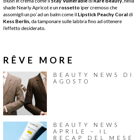
blush in crema come il
Stay Vulnerable
di
Rare
Beauty
, nella
shade Nearly Apricot e un
rossetto
iper cremoso che
assomigli un po’ ad un balm come il
Lipstick Peachy Coral
di
Kess
Berlin,
da tamponare sulle labbra fino ad ottenere
l’effetto desiderato.
RÊVE MORE
BEAUTY NEWS DI
AGOSTO
BEAUTY NEWS
APRILE – IL
RECAP DEL MESE