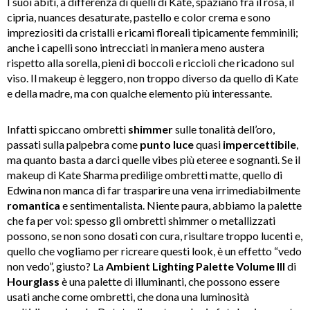
I suoi abiti, a differenza di quelli di Kate, spaziano fra il rosa, il
cipria, nuances desaturate, pastello e color crema e sono
impreziositi da cristalli e ricami floreali tipicamente femminili;
anche i capelli sono intrecciati in maniera meno austera
rispetto alla sorella, pieni di boccoli e riccioli che ricadono sul
viso. Il makeup è leggero, non troppo diverso da quello di Kate
e della madre, ma con qualche elemento più interessante.
Infatti spiccano ombretti
shimmer
sulle tonalità dell’oro,
passati sulla palpebra come
punto
luce
quasi
impercettibile
,
ma quanto basta a darci quelle vibes più eteree e sognanti. Se il
makeup di Kate Sharma predilige ombretti matte, quello di
Edwina non manca di far trasparire una vena irrimediabilmente
romantica
e sentimentalista. Niente paura, abbiamo la palette
che fa per voi: spesso gli ombretti shimmer o metallizzati
possono, se non sono dosati con cura, risultare troppo lucenti e,
quello che vogliamo per ricreare questi look, è un effetto “vedo
non vedo”, giusto? La
Ambient Lighting Palette Volume III
di
Hourglass
è una palette di illuminanti, che possono essere
usati anche come ombretti, che dona una luminosità