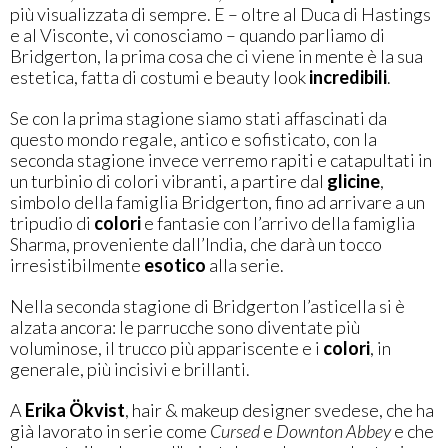
più visualizzata di sempre. E – oltre al Duca di Hastings
e al Visconte, vi conosciamo – quando parliamo di
Bridgerton, la prima cosa che ci viene in mente è la sua
estetica, fatta di costumi e beauty look
incredibili
.
Se con la prima stagione siamo stati affascinati da
questo mondo regale, antico e sofisticato, con la
seconda stagione invece verremo rapiti e catapultati in
un turbinio di colori vibranti, a partire dal
glicine
,
simbolo della famiglia Bridgerton, fino ad arrivare a un
tripudio di
colori
e fantasie con l’arrivo della famiglia
Sharma, proveniente dall’India, che darà un tocco
irresistibilmente
esotico
alla serie.
Nella seconda stagione di Bridgerton l’asticella si è
alzata ancora: le parrucche sono diventate più
voluminose, il trucco più appariscente e i
colori
, in
generale, più incisivi e brillanti.
A
Erika Ökvist
, hair & makeup designer svedese, che ha
già lavorato in serie come
Cursed
e
Downton Abbey
e
che