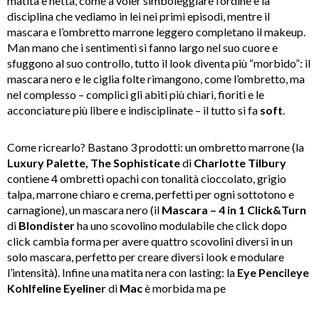
matita è netta, come a voler simboleggiare l’ordine e la
disciplina che vediamo in lei nei primi episodi, mentre il
mascara e l’ombretto marrone leggero completano il makeup.
Man mano che i sentimenti si fanno largo nel suo cuore e
sfuggono al suo controllo, tutto il look diventa più “morbido”: il
mascara nero e le ciglia folte rimangono, come l’ombretto, ma
nel complesso – complici gli abiti più chiari, fioriti e le
acconciature più libere e indisciplinate – il tutto si fa
soft
.
Come ricrearlo? Bastano 3 prodotti: un ombretto marrone (la
Luxury Palette, The Sophisticate
di
Charlotte
Tilbury
contiene 4 ombretti opachi con tonalità cioccolato, grigio
talpa, marrone chiaro e crema, perfetti per ogni sottotono e
carnagione), un mascara nero (il
Mascara – 4 in 1 Click&Turn
di
Blondister
ha uno scovolino modulabile che click dopo
click cambia forma per avere quattro scovolini diversi in un
solo mascara, perfetto per creare diversi look e modulare
l’intensità). Infine una matita nera con lasting: la
Eye Pencileye
Kohlfeline Eyeliner
di
Mac
è morbida ma pe