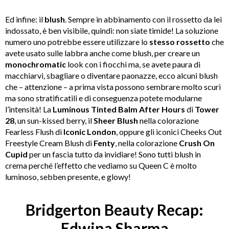
Ed infine: il
blush
. Sempre in abbinamento con il rossetto da lei
indossato, è ben visibile, quindi: non siate timide! La soluzione
numero uno potrebbe essere utilizzare lo
stesso
rossetto
che
avete usato sulle labbra anche come blush, per creare un
monochromatic
look con i fiocchi ma, se avete paura di
macchiarvi, sbagliare o diventare paonazze, ecco alcuni blush
che – attenzione – a prima vista possono sembrare molto scuri
ma sono stratificatili e di conseguenza potete modularne
l’intensità! La
Luminous
Tinted
Balm
After
Hours
di
Tower
28
, un sun-kissed berry, il
Sheer Blush
nella colorazione
Fearless Flush di
Iconic London
, oppure gli iconici Cheeks Out
Freestyle Cream Blush di
Fenty
, nella colorazione
Crush
On
Cupid
per un fascia tutto da invidiare! Sono tutti blush in
crema perché l’effetto che vediamo su Queen C è molto
luminoso, sebben presente, e glowy!
Bridgerton Beauty Recap:
Edwina Sharma