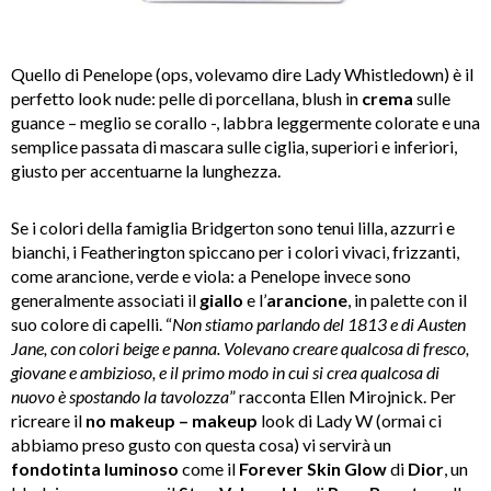
Quello di Penelope (ops, volevamo dire Lady Whistledown) è il
perfetto look nude: pelle di porcellana, blush in
crema
sulle
guance – meglio se corallo -, labbra leggermente colorate e una
semplice passata di mascara sulle ciglia, superiori e inferiori,
giusto per accentuarne la lunghezza.
Se i colori della famiglia Bridgerton sono tenui lilla, azzurri e
bianchi, i Featherington spiccano per i colori vivaci, frizzanti,
come arancione, verde e viola: a Penelope invece sono
generalmente associati il
giallo
e l’
arancione
, in palette con il
suo colore di capelli. “
Non stiamo parlando del 1813 e di Austen
Jane, con colori beige e panna. Volevano creare qualcosa di fresco,
giovane e ambizioso, e il primo modo in cui si crea qualcosa di
nuovo è spostando la tavolozza
” racconta Ellen Mirojnick. Per
ricreare il
no makeup – makeup
look di Lady W (ormai ci
abbiamo preso gusto con questa cosa) vi servirà un
fondotinta
luminoso
come il
Forever Skin Glow
di
Dior
, un