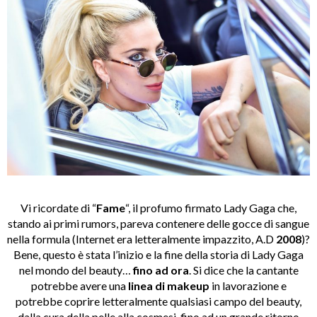
Vi ricordate di “
Fame
“, il profumo firmato Lady Gaga che,
stando ai primi rumors, pareva contenere delle gocce di sangue
nella formula (Internet era letteralmente impazzito, A.D
2008
)?
Bene, questo è stata l’inizio e la fine della storia di Lady Gaga
nel mondo del beauty…
fino ad ora
. Si dice che la cantante
potrebbe avere una
linea di makeup
in lavorazione e
potrebbe coprire letteralmente qualsiasi campo del beauty,
dalla cura della pelle alla cosmesi, fino ad un grande ritorno