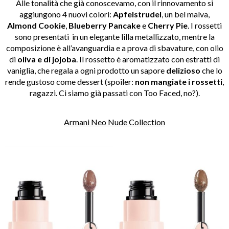
Alle tonalità che già conoscevamo, con il rinnovamento si
aggiungono 4 nuovi colori:
Apfelstrudel
, un bel malva,
Almond Cookie
,
Blueberry Pancake
e
Cherry Pie
. I rossetti
sono presentati in un elegante lilla metallizzato, mentre la
composizione è all’avanguardia e a prova di sbavature, con olio
di
oliva e di jojoba
. Il rossetto è aromatizzato con estratti di
vaniglia, che regala a ogni prodotto un sapore
delizioso
che lo
rende gustoso come dessert (spoiler:
non mangiate i rossetti
,
ragazzi. Ci siamo già passati con Too Faced, no?).
Armani Neo Nude Collection