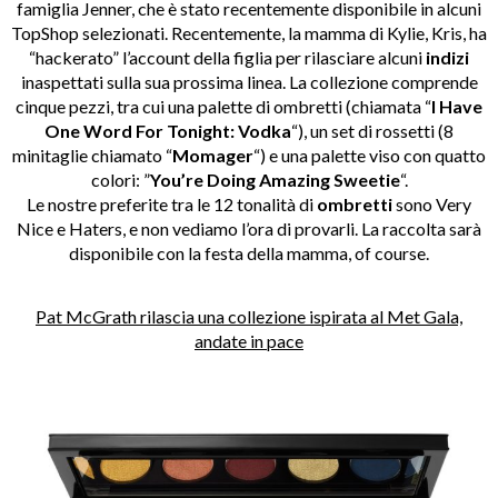
famiglia Jenner, che è stato recentemente disponibile in alcuni
TopShop selezionati. Recentemente, la mamma di Kylie, Kris, ha
“hackerato” l’account della figlia per rilasciare alcuni
indizi
inaspettati sulla sua prossima linea. La collezione comprende
cinque pezzi, tra cui una palette di ombretti (chiamata “
I Have
One Word For Tonight: Vodka
“), un set di rossetti (8
minitaglie chiamato “
Momager
“) e una palette viso con quatto
colori: ”
You’re Doing Amazing Sweetie
“.
Le nostre preferite tra le 12 tonalità di
ombretti
sono Very
Nice e Haters, e non vediamo l’ora di provarli. La raccolta sarà
disponibile con la festa della mamma, of course.
Pat McGrath rilascia una collezione ispirata al Met Gala,
andate in pace