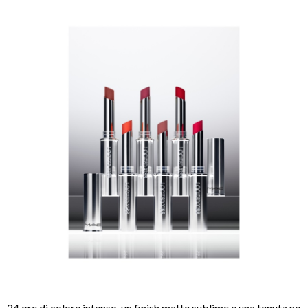
24 ore di colore intenso, un finish matte sublime e una tenuta no