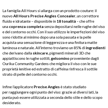
La famiglia All Hours si allarga con un prodotto couture: il
nuovo
All Hours Precise Angles Concealer
, un correttore
fluido e idratante – disponibile in
18 tonalità
– che offre
una
coprenza completa
senza depositarsi nelle rughe del viso
e del contorno occhi. Con il suo utilizzo le imperfezioni del viso
sono ridotte al minimo dopo una sola passata e la pelle
acquista una sensazione di leggerezza e una finitura matte
luminosa e naturale. All’interno troviamo un 85% di
ingredienti
che derivano dalla
skincare
, pigmenti minerali 3D che
appiattiscono
le rughe sottili,
gelsomino
proveniente dagli
Ourika Community Gardens che migliora il viso con le sue
proprietà lenitive ed estratto di caffeina rinfresca il sottile
strato di pelle del contorno occhi.
Infine l’applicatore
Precise Angles
è stato studiato
per
raggiungere ogni punto del viso: grazie ai diversi lati, la
punta può essere utilizzata a seconda dello stile e dello scopo
desiderato.