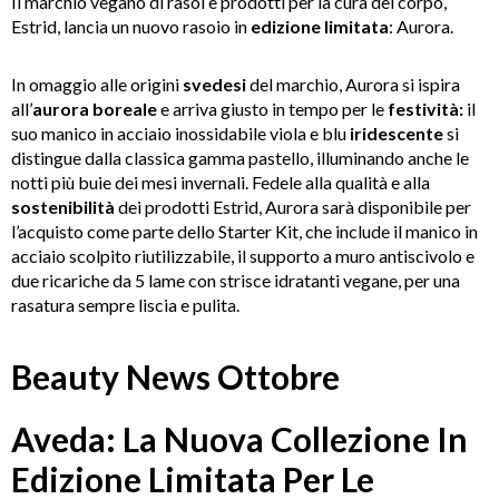
Il marchio vegano di rasoi e prodotti per la cura del corpo,
Estrid, lancia un nuovo rasoio in
edizione limitata
: Aurora.
In omaggio alle origini
svedesi
del marchio, Aurora si ispira
all’
aurora boreale
e arriva giusto in tempo per le
festività:
il
suo manico in acciaio inossidabile viola e blu
iridescente
si
distingue dalla classica gamma pastello, illuminando anche le
notti più buie dei mesi invernali. Fedele alla qualità e alla
sostenibilità
dei prodotti Estrid, Aurora sarà disponibile per
l’acquisto come parte dello Starter Kit, che include il manico in
acciaio scolpito riutilizzabile, il supporto a muro antiscivolo e
due ricariche da 5 lame con strisce idratanti vegane, per una
rasatura sempre liscia e pulita.
Beauty News Ottobre
Aveda: La Nuova Collezione In
Edizione Limitata Per Le