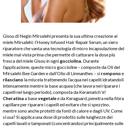
Gisou di Negin Mirsalehi presenta la sua ultima creazione al
miele Mirsalehi: l’Honey Infused Hair Repair Serum, un siero
riparatore che vanta una tecnologia di micro incapsulazione del
miele mai vista prima che permette di catturare la dose più
fresca del miele Gisou in ogni
gocciolina.
Durante
l’applicazione, queste micro goccioline – composte da Oli del
Mirsalehi Bee Garden e dall’Olio di Limnanthes – si
rompono
e
rilasciano
la miscela trattenendo l’acqua nei capelli idratandoli
intensamente mentre la base acquea (che lavora nel riparare i
capelli nel lungo periodo), composta da Keramatch V/
Cheratina
a base
vegetale
e da Keraguard, penetra nella fibra
capillare per riparare i capelli ed evitare che si spezzino,
mentre sono anche protetti da fonti di calore e dagli UV.
Come
si usa? Si applica una dose di prodotto sulle lunghezze dei
capelli lavati e tamponati (concentrandosi principalmente sulle