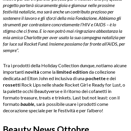
progetto porterà sicuramente gioia e glamour nelle prossime
festività natalizie, ma sarà anche un contributo prezioso per
sostenere il lavoro e gli sforzi della mia Fondazione. Abbiamo gli
strumenti per contrastare concretamente l’HIV e l’AIDS – è lo
stigma che ci frena. E io non potrò mai ringraziare abbastanza la
mia amica Charlotte per aver usato la sua campagna natalizia per
far luce sul Rocket Fund. Insieme possiamo far fronte all’AIDS, per
sempre
”.
Tra i prodotti della Holiday Collection dunque, notiamo alcune
importanti
novità
come la
limited edition
da collezione
dedicata ad Elton John ed inclusiva di una
pochette
e dei
rossetti
Rock Lips nelle shade Rocket Girl e Ready for Lust, o
la palette occhi Beautyverse e il ritorno dei cofanetti in
formato treasure, treats e trinkets. Last but not least: con il
formato
bauble
,
sarà possibile usare i prodotti come
decorazione speciale per le Festività e per l’albero!
Beauty News Ottobre