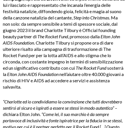
lui rilasciato e rappresentato che incanala l’energia delle
festività natalizie, diffondendo gioia, felicità e magia al suono
della canzone natalizia del cantante,
Step into Christmas
. Ma
non solo: da sempre sensibile a temi di spessore sociale, dal
giugno 2023 il brand Charlotte Tilbury è Official founding
beauty partner di
The Rocket Fund
, promosso dalla
Elton John
AIDS Foundation
. Charlotte Tilbury si propone ora di dare
ulteriore risalto alla campagna di trasformazione di The
Rocket Fund per per la lotta all’AIDS e allo stigma che lo
circonda, con costante impegno in termini di sensibilizzazione
ed un significativo contributo con cui
The Rocket Fund
sosterrà
la
Elton John AIDS Foundation
nell’aiutare oltre 40.000 giovani a
rischio di HIV e AIDS ad accedere a servizi e assistenza
salvavita.
“Charlotte ed io condividiamo la convinzione che tutti dovrebbero
sentirsi al sicuro e ispirati a essere se stessi in modo autentico” –
dichiara Elton John.
“Come lei, il suo marchio è da sempre
portavoce di inclusività e fonte ispiratrice per la fiducia in se stessi,
motivo per cui è il partner perfetto per il Rocket Fund […] Questo